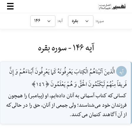
صفحه‌اصلی
بقره
۱۴۶
سوره:
آیه:
معرفی
آیه ۱۴۶ - سوره بقره
ارتباط با ما
ورود
الَّذينَ آتَيْناهُمُ الْكِتابَ يَعْرِفُونَهُ كَما يَعْرِفُونَ أَبْناءَهُمْ وَ إِنَّ
آیه
فَريقاً مِنْهُمْ لَيَكْتُمُونَ الْحَقَّ وَ هُمْ يَعْلَمُونَ [146]
كسانى‌كه كتاب آسمانى به آنان داده‌ايم، او (پيامبر) را همچون
فرزندان خود مى‌شناسند؛ ‌ولى جمعى از آنان، حق را در حالى‌كه
از آن آگاهند كتمان مى‌كنند.