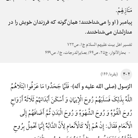
مَنَازِلِهِمْ.
پیامبر ( او را می‌شناختند؛ همان‌گونه که فرزندان خویش را در
منازلشان می‌شناختند.
تفسیر اهل بیت علیهم السلام ج۱، ص۷۲۲
بحارالأنوار، ج۲۵، ص۶۴/ بصایرالدرجات، ج۱، ص۴۴۹
۲ -۳
(بقره/ ۱۴۶)
فَلَمَّا جَحَدُوا مَا عَرَفُوا ابْتَلَاهُمُ
الرّسول (صلی الله علیه و آله)-
اللَّهُ بِذَلِکَ فَسَلَبَهُمْ رُوحَ الْإِیمَانِ وَ أَسْکَنَ أَبْدَانَهُمْ ثَلَاثَهًَْ أَرْوَاحٍ
رُوحَ الْقُوَّهًِْ وَ رُوحَ الشَّهْوَهًِْ وَ رُوحَ الْبَدَنِ ثُمَّ أَضَافَهُمْ إِلَی
الْأَنْعَامِ فَقَالَ: إِنْ هُمْ إِلَّا کَالْأَنْعامِ لِأَنَّ الدَّابَّهًَْ إِنَّمَا تَحْمِلُ بِرُوحِ