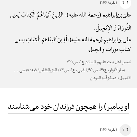
۱ -۲
(بقره/ ۱۴۶)
الذِینَ آتَیْناهُمُ الْکِتابَ یَعنِی
علیّ‌بن‌إبراهیم (رحمة الله علیه)-
التُّورَاهًَْ وَ الإِنجِیلَ.
علی‌بن‌ابراهیم (رحمة الله علیه) الَّذِینَ آتَینَاهمُ الْکِتَابَ یعنی
کتاب تورات و انجیل.
تفسیر اهل بیت علیهم السلام ج۱، ص۷۲۲
بحارالأنوار، ج۶۹، ص۹۲/ القمی، ج۱، ص۳۳/ النورالثقلین؛ فیه: «یعنی ...
الانجیل» محذوفٌ/ البرهان
او پیامبر) را همچون فرزندان خود می‌شناسند
۲ -۱
(بقره/ ۱۴۶)