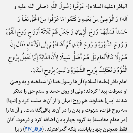
عَرَفُوا رَسُولَ اللَّهِ (صلی الله علیه و
الباقر (علیه السلام)-
آله) وَ الْوَصِیَّ مِنْ بَعْدِهِ وَ کَتَمُوا مَا عَرَفُوا مِنَ الْحَقِّ بَغْیاً وَ
حَسَداً فَسَلَبَهُمْ رُوحَ الْإِیمَانِ وَ جَعَلَ لَهُمْ ثَلَاثَهًَْ أَرْوَاحٍ رُوحَ الْقُوَّهًِْ
وَ رُوحَ الشَّهْوَهًِْ وَ رُوحَ الْبَدَنِ ثُمَّ أَضَافَهُمْ إِلَی الْأَنْعَامِ فَقَالَ إِنْ
هُمْ إِلَّا کَالْأَنْعامِ بَلْ هُمْ أَضَلُّ سَبِیلًا لِأَنَّ الدَّابَّهًَْ إِنَّمَا تَحْمِلُ بِرُوحِ
الْقُوَّهًِْ وَ تَعْتَلِفُ بِرُوحِ الشَّهْوَهًِْ وَ تَسِیرُ بِرُوحِ الْبَدَنِ.
امام باقر (علیه السلام) آن‌ها رسول‌خدا (را شناخته و به وصیّ
او معرفت پیدا کردند؛ ولی از روی حسد و ستم حق را منکر
شدند [پس] خداوند هم روح ایمان را از آن‌ها سلب کرد و [تنها]
سه روحِ قوّت، شهوت و بدن را در آن‌ها باقی‌گذاشت. و آن‌ها را
[در مقام مقایسه] به گروه چهارپایان اضافه کرد و فرمود: آنان
فقط همچون چهارپایانند، بلکه گمراهترند. (
فرقان/۴۴
) زیرا