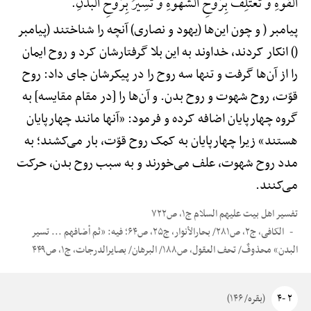
الْقُوَّهًِْ وَ تَعْتَلِفُ بِرُوحِ الشَّهْوَهًِْ وَ تَسِیرُ بِرُوحِ الْبَدَنِ.
پیامبر ( و چون این‌ها (یهود و نصاری) آنچه را شناختند (پیامبر
() انکار کردند، خداوند به این بلا گرفتارشان کرد و روح ایمان
را از آن‌ها گرفت و تنها سه روح را در پیکرشان جای داد: روح
قوّت، روح شهوت و روح بدن. و آن‌ها را [در مقام مقایسه] به
گروه چهارپایان اضافه کرده و فرمود: «آنها مانند چهارپایان
هستند» زیرا چهارپایان به کمک روح قوّت، بار می‌کشند؛ به
مدد روح شهوت، علف می‌خورند و به سبب روح بدن، حرکت
می‌کنند.
تفسیر اهل بیت علیهم السلام ج۱، ص۷۲۲
الکافی، ج۲، ص۲۸۱/ بحارالأنوار، ج۲۵، ص۶۴؛ فیه: «ثم أضافهم ... تسیر
البدن» محذوفٌ/ تحف العقول، ص۱۸۸/ البرهان/ بصایرالدرجات، ج۱، ص۴۴۹
۲ -۴
(بقره/ ۱۴۶)