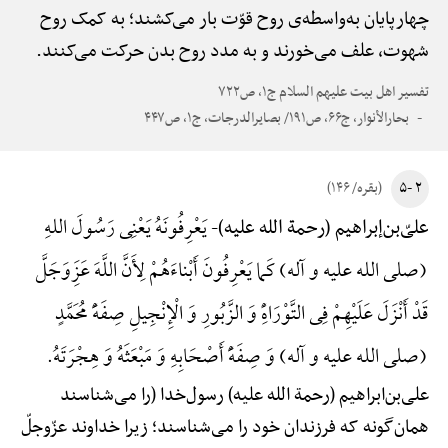
چهارپایان به‌واسطه‌ی روح قوّت بار می‌کشند؛ به کمک روح
شهوت، علف می‌خورند و به مدد روح بدن حرکت می‌کنند.
تفسیر اهل بیت علیهم السلام ج۱، ص۷۲۲
بحارالأنوار، ج۶۶، ص۱۹۱/ بصایرالدرجات، ج۱، ص۴۴۷
۲ -۵
(بقره/ ۱۴۶)
یَعْرِفُونَهُ یَعْنِی رَسُولَ اللهِ
علیّ‌بن‌إبراهیم (رحمة الله علیه)-
(صلی الله علیه و آله) کَما یَعْرِفُونَ أَبْناءَهُمْ لِأَنَّ اللَّهَ عَزَِوَجَلَّ
قَدْ أَنْزَلَ عَلَیْهِمْ فِی التَّوْرَاهًِْ وَ الزَّبُورِ وَ الْإِنْجِیلِ صِفَهًَْ مُحَمَّدٍ
(صلی الله علیه و آله) وَ صِفَهًَْ أَصْحَابِهِ وَ مَبْعَثَهُ وَ هِجْرَتَهُ.
علی‌بن‌ابراهیم (رحمة الله علیه) رسول‌خدا (را می‌شناسند
همان‌گونه که فرزندان خود را می‌شناسند؛ زیرا خداوند عزّوجلّ