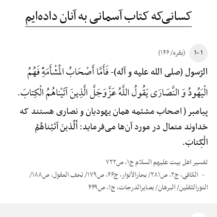
کسانی‌که کتاب آسمانی به آنان داده‌ایم
۱ -۱
(بقره/ ۱۴۶)
فَأَمَّا أَصْحَابُ الْمَشْأَمَهًِْ فَهُمُ
الرّسول (صلی الله علیه و آله)-
الْیَهُودُ وَ النَّصَارَی یَقُولُ اللَّهُ عَزَّوَجَلَّ الَّذِینَ آتَیْناهُمُ الْکِتابَ.
پیامبر ( اصحاب مشئمه همان یهودیان و نصاری هستند که
خداوند متعال در مورد آن‌ها می‌فرماید: أَلَّذینَ آتَیْناهُمُ
الْکِتابَ.
تفسیر اهل بیت علیهم السلام ج۱، ص۷۲۲
الکافی، ج۲، ص۲۸۱/ بحارالأنوار، ج۶۶، ص۱۷۹/ تحف العقول، ص۱۸۸/
النورالثقلین/ البرهان/ بصایرالدرجات، ج۱، ص۴۴۹