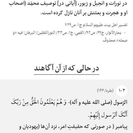
در تورات و انجیل و زبور، [آیاتی در] توصیف محمّد (اصحاب
او و هجرت و بعثتش بر آنان نازل کرده است.
تفسیر اهل بیت علیهم السلام ج۱، ص۷۲۴
بحارالأنوار، ج۶۹، ص۹۲/ القمی، ج۱، ص۳۳/ النورالثقلین/ البرهان؛ فیه «و
مبعثه» محذوفٌ
در حالی که از آن آگاهند
۳ -۱
(بقره/ ۱۴۶)
وَ هُمْ یَعْلَمُونَ الْحَقُّ مِنْ رَبِّکَ
الرّسول (صلی الله علیه و آله)-
أَنَّکَ ألرّسول إِلَیْهِمْ.
پیامبر ( در صورتی که حقیقتِ امر، نزد آن‌ها (یهودیان و