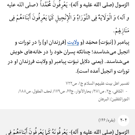
یَعْرِفُونَ مُحَمَّداً (صلی الله علیه
الرّسول (صلی الله علیه و آله)-
و آله) وَ الْوَلَایَهًَْ فِی التَّوْرَاهًِْ وَ الْإِنْجِیلِ کَمَا یَعْرِفُونَ أَبْنَاءَهُمْ فِی
مَنَازِلِهِمْ.
پیامبر ( [نبوّت] محمّد (و
ولایت
[فرزندان او] را در تورات و
انجیل می‌شناسند؛ چنانکه پسران خود را در خانه‌های خویش
می‌شناسند. (یعنی دلایل نبوّت پیامبر (و ولایت فرزندان او در
تورات و انجیل آمده است).
تفسیر اهل بیت علیهم السلام ج۱، ص۷۲۲
الکافی، ج۲، ص۲۸۱/ بحارالأنوار، ج۶۶، ص۱۷۹/ تحف العقول، ص۱۸۸/
النورالثقلین/ البرهان
۲ -۲
(بقره/ ۱۴۶)
یَعْرِفُونَهُ کَما یَعْرِفُونَ أَبْناءَهُمْ فِی
الرّسول (صلی الله علیه و آله)-