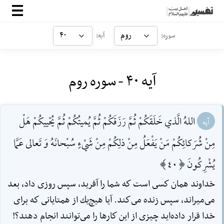
صفحه‌اصلی
روم
۴۰
سوره:
آیه:
معرفی
آیه ۴۰ - سوره روم
ارتباط با ما
ورود
اللهُ الَّذي خَلَقَكُمْ ثُمَّ رَزَقَكُمْ ثُمَّ يُميتُكُمْ ثُمَّ يُحْييكُمْ هَلْ
آیه
مِنْ شُرَكائِكُمْ مَنْ يَفْعَلُ مِنْ ذلِكُمْ مِنْ شَيْ‌ءٍ سُبْحانَهُ وَ تَعالى عَمَّا
يُشْرِكُونَ [40]
خداوند همان كسى است كه شما را آفريد، سپس روزى داد، بعد
مى‌ميراند، سپس زنده مى‌كند. آيا هيچ‌يك از همتايانى كه براى
خدا قرار داده‌ايد چيزى از اين كارها را مى‌توانند انجام دهند؟!