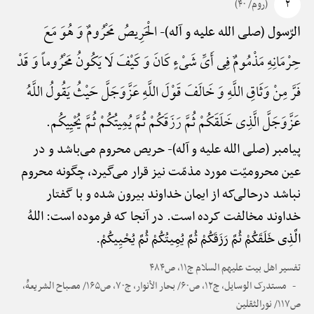
۲
(روم/ ۴۰)
الْحَرِیصُ مَحْرُومٌ وَ هُوَ مَعَ
الرّسول (صلی الله علیه و آله)-
حِرْمَانِهِ مَذْمُومٌ فِی أَیِّ شَیْءٍ کَانَ وَ کَیْفَ لَا یَکُونُ مَحْرُوماً وَ قَدْ
فَرَّ مِنْ وَثَاقِ اللَّهِ وَ خَالَفَ قَوْلَ اللَّهِ عَزَّوَجَلَّ حَیْثُ یَقُولُ اللَّهُ
عَزَّوَجَلَّ الَّذِی خَلَقَکُمْ ثُمَّ رَزَقَکُمْ ثُمَّ یُمِیتُکُمْ ثُمَّ یُحْیِیکُم.
پیامبر (صلی الله علیه و آله)-
حریص محروم می‌باشد و در
عین محرومیّت مورد مذمّت نیز قرار می‌گیرد، چگونه محروم
نباشد درحالی‌که از ایمان خداوند بیرون شده و با گفتار
خداوند مخالفت کرده است. در آنجا که فرموده است: اللهُ
الَّذِی خَلَقَکُمْ ثُمَّ رَزَقَکُمْ ثُمَّ یُمِیتُکُمْ ثُمَّ یُحْیِیکُمْ.
تفسیر اهل بیت علیهم السلام ج۱۱، ص۴۸۴
مستدرک الوسایل، ج۱۲، ص۶۰/ بحار الأنوار، ج۷۰، ص۱۶۵/ مصباح الشریعهًْ،
ص۱۱۷/ نورالثقلین