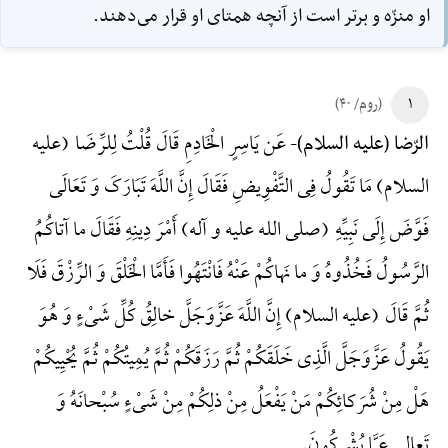
او منزّه و برتر است از آنچه همتاى او قرار مى‌دهند.
۱
(روم/ ۴۰)
عَن یَاسِرٍ الْخَادِمِ قَالَ قُلْتُ لِلرِّضَا (علیه
الرّضا (علیه السلام)-
السلام) مَا تَقُولُ فِی التَّفْوِیضِ فَقَالَ إِنَّ اللَّهَ تَبَارَکَ وَ تَعَالَی
فَوَّضَ إِلَی نَبِیِّهِ (صلی الله علیه و آله) أَمْرَ دِینِهِ فَقَالَ ما آتاکُمُ
الرَّسُولُ فَخُذُوهُ وَ ما نَهاکُمْ عَنْهُ فَانْتَهُوا فَأَمَّا الْخَلْقَ وَ الرِّزْقَ فَلَا
ثُمَّ قَالَ (علیه السلام) إِنَّ اللَّهَ عَزَّوَجَلَّ خالِقُ کُلِّ شَیْءٍ وَ هُوَ
یَقُولُ عَزَّوَجَلَّ الَّذِی خَلَقَکُمْ ثُمَّ رَزَقَکُمْ ثُمَّ یُمِیتُکُمْ ثُمَّ یُحْیِیکُمْ
هَلْ مِنْ شُرَکائِکُمْ مَنْ یَفْعَلُ مِنْ ذلِکُمْ مِنْ شَیْءٍ سُبْحانَهُ وَ
تَعالی عَمَّا یُشْرِکُونَ.