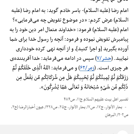
امام رضا (علیه السلام)-
یاسر خادم گوید: به امام رضا (علیه
السلام) عرض کردم: «در موضوع تفویض چه می‌فرمایی»؟
امام (علیه السلام) فرمود: «خداوند متعال امر دین خود را به
پیامبرش تفویض نموده و فرمود: آنچه را رسول خدا برای شما
آورده بگیرید [و اجرا کنید]، و از آنچه نهی کرده خودداری
نمایید. (
حشر/۷
) سپس در ادامه می‌فرماید: خدا آفریننده‌ی
هر چیزی است. (
زمر/۶۲
) و می‌فرماید: اللهُ الَّذِی خَلَقَکُمْ ثُمَّ
رَزَقَکُمْ ثُمَّ یُمِیتُکُمْ ثُمَّ یُحْیِیکُمْ هَلْ مِن شُرَکَائِکُم مَّن یَفْعَلُ مِن
ذَلِکُم مِّن شَیْءٍ سُبْحَانَهُ وَ تَعَالَی عَمَّا یُشْرِکُونَ».
تفسیر اهل بیت علیهم السلام ج۱۱، ص۴۸۴
بحار الأنوار، ج۱۷، ص۷/ بحار الأنوار، ج۲۵، ص۳۲۸/ عیون أخبارالرضا (ج۲،
ص۲۰۲/ البرهان