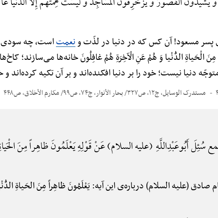
 یُشَیِّدُونَ الْقُصُورَ وَ یُزَخْرِفُونَ الْمَسَاجِدَ وَ لَیْسَتْ هِمَّتُهُمْ إِلَّا الدُّنْیَا عَا
پسر مسعود! آن کس که در دنیا در لذّت و
نعمت
است، چه سودی می
ِنَ الْحَیاةِ الدُّنْیا وَ هُمْ عَنِ الْآخِرَةِ هُمْ غافِلُونَ خانه‌ها می‌سازند؛
متوجّه دنیا نیست؛ خود را بر دنیا افکنده‌اند و بر آن تکیه کرده‌اند
مستدرک الوسایل، ج۱۲، ص۳۲۷/ بحار الأنوار، ج۷۴، ص۹۹/ مکارم الأخلاق، ص۴۴۸
ُئِلَ أَبُوعَبْدِ‌اللَّهِ (علیه السلام) عَنْ قَوْلِهِ یَعْلَمُونَ ظاهِراً مِنَ الْحَیاةِ الدّ
م صادق (علیه السلام) درباره‌ی این آیه: یَعْلَمُونَ ظاهِراً مِنَ الحَیاةِ ا