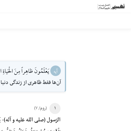
يَعْلَمُونَ ظاهِراً مِنَ الْحَياةِ ال
آیه
آن‌ها فقط ظاهرى از زندگى دنيا را
۱
(روم/ ۷)
یَ
الرّسول (صلی الله علیه و آله)-