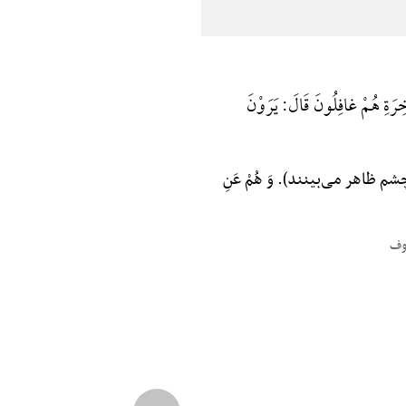
خِرَةِ هُمْ غافِلُونَ قَالَ: یَرَوْنَ
با چشم ظاهر می‌بینند). وَ هُمْ عَنِ