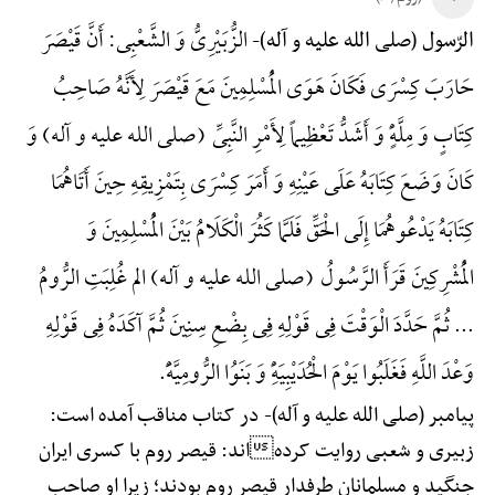
الزُّبَیْرِیُّ وَ الشَّعْبِی: أَنَّ قَیْصَرَ
الرّسول (صلی الله علیه و آله)-
حَارَبَ کِسْرَی فَکَانَ هَوَی الْمُسْلِمِینَ مَعَ قَیْصَرَ لِأَنَّهُ صَاحِبُ
کِتَابٍ وَ مِلَّهًٍْ وَ أَشَدُّ تَعْظِیماً لِأَمْرِ النَّبِیِّ (صلی الله علیه و آله) وَ
کَانَ وَضَعَ کِتَابَهُ عَلَی عَیْنِهِ وَ أَمَرَ کِسْرَی بِتَمْزِیقِهِ حِینَ أَتَاهُمَا
کِتَابَهُ یَدْعُوهُمَا إِلَی الْحَقِّ فَلَمَّا کَثُرَ الْکَلَامُ بَیْنَ الْمُسْلِمِینَ وَ
الْمُشْرِکِینَ قَرَأَ الرَّسُولُ (صلی الله علیه و آله) الم غُلِبَتِ الرُّومُ
... ثُمَّ حَدَّدَ الْوَقْتَ فِی قَوْلِهِ فِی بِضْعِ سِنِینَ ثُمَّ آکَدَهُ فِی قَوْلِهِ
وَعْدَ اللَّهِ فَغَلَبُوا یَوْمَ الْحُدَیْبِیَهًِْ وَ بَنَوُا الرُّومِیَّهًَْ.
پیامبر (صلی الله علیه و آله)-
در کتاب مناقب آمده است:
زبیری و شعبی روایت کردهاند: قیصر روم با کسری ایران
جنگید و مسلمانان طرفدار قیصر روم بودند؛ زیرا او صاحب