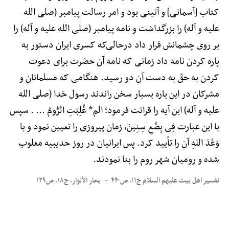
کتاب [آسمانی] و آئینی بود و امر رسالت پیامبر (صلی الله
علیه و آله) را بزرگداشت و نامه پیامبر (صلی الله علیه و آله) را
بر روی چشمانش قرار داد درحالی‌که کسری ایران دستور به
پاره کردن نامه داد زمانی که نامه آن حضرت برای دعوت
کردن به حقّ به دست آن دو رسید. هنگامی که مسلمانان و
مشرکان در این باره بسیار سخن راندند رسول خدا (صلی الله
علیه و آله) این آیه را قرائت فرمود؛ الم* غُلِبَتِ الرُّومُ ... . سپس
با این عبارت فِی بِضْعِ سِنِینَ، زمان پیروزی را تعیین نمود و با
وَعْدَ اللهِ آن را تأیید کرد. پس ایرانیان در روز حدیبیه مغلوب
شده و رومیان شهر روم را بنا نمودند.
تفسیر اهل بیت علیهم السلام ج۱۱، ص۴۴۰
بحار الأنوار، ج۱۸، ص۱۲۹