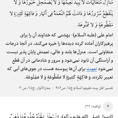
مَنَازِلُ مُتَعَالِیَاتٌ لَا یَبِیدُ نَعِیمُهَا وَ لَا یَضْمَحِلُّ حُبُورُهَا وَ لَا
یَنْقَطِعُ سُرُورُهَا وَ دَامَتْ لَهُمُ النِّعْمَهًُْ فِی أَنْهَار وَ فاکِهَةٍ کَثِیرَةٍ لا
مَقْطُوعَةٍ وَ لا مَمْنُوعَة.
امام علی (علیه السلام)-
بهشتی که خداوند آن را برای
پرهیزکاران آماده کرده دیده‌ها را خیره می‌کند، در آنجا درجات
متفاوتی است. منزل‌ها بلند و عالی، نعمتش پایان پذیر نیست
و آراستگی آن نابود نمی‌شود و سرور و شادمانی در آن قطع
نمی‌شود
نعمت
برای آن‌ها پیوسته هست در جوی‌های آبی که
تغییر نکرده، وَ فاکِهَةٍ کَثِیرَةٍ لا مَقْطُوعَةٍ وَ لا مَمْنُوعَة.
تفسیر اهل بیت علیهم السلام ج۱۵، ص۴۸۶
بحارالأنوار، ج۷۵، ص۳۰
۷
(واقعه/ ۳۳)
إِنَ نَخْلَ الْجَنَّهًِْ جُذُوعُهَا ذَهَبٌ
الرّسول (صلی الله علیه و آله)-