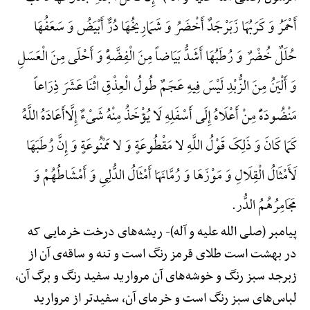
أَحْمَرُ وَ کَرَبُهَا زَبَرْجَدٌ أَخْضَرُ وَ شَمَارِیخُهَا دُرٌّ أَبْیَضُ وَ سَعَفُهَا
حُلَلٌ خُضْرٌ وَ رُطَبُهَا أَشَدُّ بَیَاضاً مِنَ الْفِضَّهًِْ وَ أَحْلَی مِنَ الْعَسَلِ
وَ أَلْیَنُ مِنَ الزُّبْدِ لَیْسَ فِیهِ عَجَمٌ طُولُ الْعِذْقِ اثْنَا عَشَرَ ذِرَاعاً
مَنْضُودَهًًْ مِنْ أَعْلَاهُ إِلَی أَسْفَلِهِ لَا یُؤْخَذُ مِنْهُ شَیْءٌ إِلَّاأَعَادَهُ اللَّهُ
کَمَا کَانَ وَ ذَلِکَ قَوْلُ اللَّهِ لا مَقْطُوعَةٍ وَ لا مَمْنُوعَةٍ وَ إِنَّ رُطَبَهَا
لَأَمْثَالُ الْقِلَالِ وَ مَوْزَهَا وَ رُمَّانَهَا أَمْثَالُ الدُّلِیِ وَ أَمْشَاطُهُمْ وَ
مَجَامِرُهُمُ الدُّر.
پیامبر (صلی الله علیه و آله)-
ریشه‌های درخت خرمایی که
در بهشت است طلای قرمز رنگ است و تنه و ساقه‌ی آن از
زبرجد سبز رنگ و خوشه‌های آن مروارید سفید رنگ و برگ آن،
لباس‌های سبز رنگ است و خرمای آن، سفیدتر از مروارید