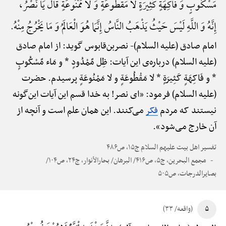
مَسْکُوبٍ وَ فاکِهَةٍ کَثِیرَةٍ لا مَقْطُوعَةٍ وَ لا مَمْنُوعَةٍ قَالَ یَا نَصْرُ،
إِنَّهُ وَ اللَّهِ لَیْسَ حَیْثُ یَذْهَبُ النَّاسُ إِنَّمَا هُوَ الْعَالَمُ وَ مَا یَخْرُجُ مِنْهُ.
امام صادق (علیه السلام)-
نصربن‌قابوس گوید: از امام صادق
(علیه السلام) درباره‌ی این آیات: ظِل مَّمْدُودٍ * و مَاء مَّسْکُوبٍ
* و فَاکِهَةٍ کَثِیرَةٍ * لا مَقْطُوعَةٍ و لا مَمْنُوعَةٍ پرسیدم. حضرت
(علیه السلام) فرمود: «ای نصر! به خدا قسم این آیات این‌گونه
نیستند که مردم
فکر
می‌کنند. این همان علم است و آنچه از
آن خارج می‌شود».
تفسیر اهل بیت علیهم السلام ج۱۵، ص۴۸۶
مجمع البحرین، ج۵، ص۴۱۶/ البرهان/ بحارالأنوار، ج۲۴، ص۱۰۴/
بصایرالدرجات، ص۵۰۵
۵
(واقعه/ ۳۳)