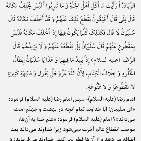
الزِّیَادَهًَْ أَ رَأَیْتَ مَا أَکَلَ أَهْلُ الْجَنَّهًِْ وَ مَا شَرِبُوا أَ لَیْسَ یُخْلِفُ مَکَانَهُ
قَالَ بَلَی قَالَ أَ فَیَکُونُ یَقْطَعُ ذَلِکَ عَنْهُمْ وَ قَدْ أَخْلَفَ مَکَانَهُ قَالَ
سُلَیْمَانُ لَا قَالَ فَکَذَلِکَ کُلَّمَا یَکُونُ فِیهَا إِذَا أَخْلَفَ مَکَانَهُ فَلَیْسَ
بِمَقْطُوعٍ عَنْهُمْ قَالَ سُلَیْمَانُ بَلْ یَقْطَعُهُ عَنْهُمْ وَ لَا یَزِیدُهُمْ قَالَ
الرِّضَا (علیه السلام) إِذاً یَبِیدُ مَا فِیهِمَا وَ هَذَا یَا سُلَیْمَانُ إِبْطَالُ
الْخُلُودِ وَ خِلَافُ الْکِتَابِ لِأَنَّ اللَّهَ عَزَّوَجَلَّ یَقُول وَ فاکِهَةٍ کَثِیرَةٍ
لا مَقْطُوعَةٍ وَ لا مَمْنُوعَةٍ.
امام رضا (علیه السلام)-
سپس امام رضا (علیه السلام) فرمود:
«ای سلیمان! آیا خداوند تمام آنچه در بهشت و جهنّم است
می‌داند»؟ امام (علیه السلام) فرمود: «علم خدا به آن‌ها،
موجب انقطاع عالم آخرت نمی‌شود زیرا خداوند می‌داند بعد
اضافه می‌دهد و از آن‌ها قطع نمی‌کند. خداوند می‌فرماید: وَ