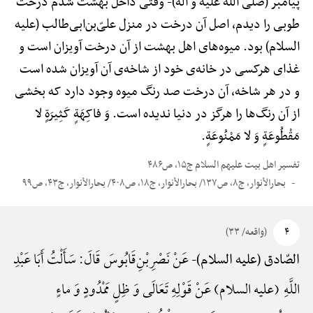
پیامبر (صلی الله علیه و آله)-
وقتی داخل بهشت شدم درخت
طوبی را دیدم، اصل آن درخت در منزل علیّ‌بن‌ابی‌طالب (علیه
السلام) بود. میوه‌های اهل بهشت از آن درخت آویزان است و
غذای هرکسی در خانه‌ی خود از شاخه‌ی آن آویزان شده است
و در هر شاخه، آن درخت صد رنگ میوه وجود دارد که بخشی
از آن رنگ‌ها را هرگز در دنیا ندیده است. وَ فاکِهَةٍ کَثِیرَةٍ لا
مَقْطُوعَةٍ وَ لا مَمْنُوعَةٍ.
تفسیر اهل بیت علیهم السلام ج۱۵، ص۴۸۶
بحارالأنوار، ج۸، ص۱۳۷/ بحارالأنوار، ج۱۸، ص۴۰۸/ بحارالأنوار، ج۴۳، ص۹۹
۴
(واقعه/ ۳۳)
عَنْ نَصْرِ‌بْنِ‌قَابُوسَ قَالَ: سَأَلْتُ أَبَا عَبْدِ
الصّادق (علیه السلام)-
اللَّهِ (علیه السلام) عَنْ قَوْلِهِ تَعَالَی وَ ظِلٍ مَمْدُودٍ وَ ماءٍ