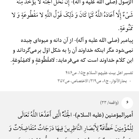
إِنَّ نَخْلَ الْجَنَّهًْ لَا یُؤْخَذُ مِنْهُ
الرّسول (صلی الله علیه و آله)-
شَیْءٌ إِلَّا أَعَادَهُ اللَّهُ کَمَا کَانَ وَ ذَلِکَ قَوْلُ اللَّهِ لا مَقْطُوعَةٍ وَ لا
مَمْنُوعَةٍ.
پیامبر (صلی الله علیه و آله)-
از آن دانه و میوه‌ای چیده
نمی‌شود مگر اینکه خداوند آن را به شکل اوّل برمی‌گرداند و
این کلام خداوند است که می‌فرماید: لامَقْطُوعَةٍ و لامَمْنُوعَةٍ.
تفسیر اهل بیت علیهم السلام ج۱۵، ص۴۸۶
بحارالأنوار، ج۸، ص۲۱۹/ الاختصاص، ص۳۵۷
۶
(واقعه/ ۳۳)
الْجَنَّهًُْ الَّتِی أَعَدَّهَا اللَّهُ تَعَالَی
أمیرالمؤمنین (علیه السلام)-
لِلْمُؤْمِنِینَ خَطَّافَهًٌْ لِأَبْصَارِ النَّاظِرِینَ فِیهَا دَرَجَاتٌ مُتَفَاضِلَاتٌ وَ