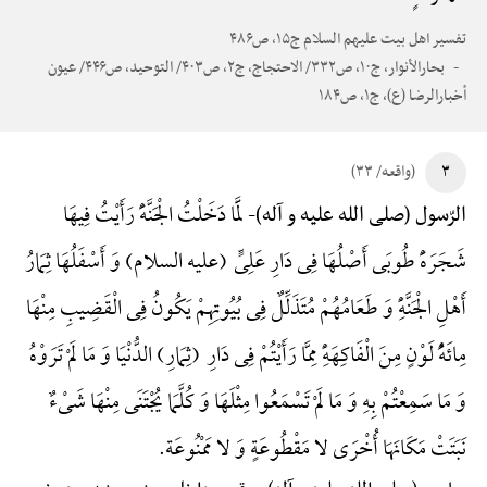
تفسیر اهل بیت علیهم السلام ج۱۵، ص۴۸۶
بحارالأنوار، ج۱۰، ص۳۳۲/ الاحتجاج، ج۲، ص۴۰۳/ التوحید، ص۴۴۶/ عیون
أخبارالرضا (ع)، ج۱، ص۱۸۴
۳
(واقعه/ ۳۳)
لَمَّا دَخَلْتُ الْجَنَّهًَْ رَأَیْتُ فِیهَا
الرّسول (صلی الله علیه و آله)-
شَجَرَهًَْ طُوبَی أَصْلُهَا فِی دَارِ عَلِیٍّ (علیه السلام) وَ أَسْفَلُهَا ثِمَارُ
أَهْلِ الْجَنَّهًِْ وَ طَعَامُهُمْ مُتَذَلِّلٌ فِی بُیُوتِهِمْ یَکُونُ فِی الْقَضِیبِ مِنْهَا
مِائَهًُْ لَوْنٍ مِنَ الْفَاکِهَهًِْ مِمَّا رَأَیْتُمْ فِی دَارِ (ثِمَارِ) الدُّنْیَا وَ مَا لَمْ تَرَوْهُ
وَ مَا سَمِعْتُمْ بِهِ وَ مَا لَمْ تَسْمَعُوا مِثْلَهَا وَ کُلَّمَا یُجْتَنَی مِنْهَا شَیْءٌ
نَبَتَتْ مَکَانَهَا أُخْرَی لا مَقْطُوعَةٍ وَ لا مَمْنُوعَة.