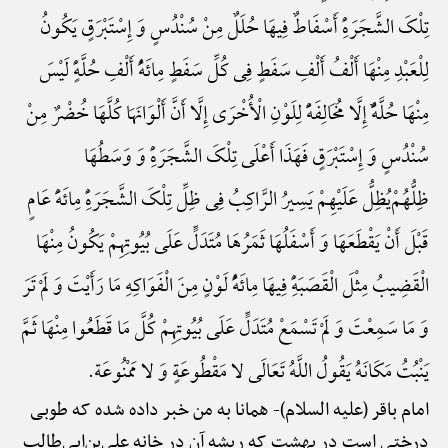
تِلْکَ الشَّجَرَهًِْ أَسْفَاطٌ فِیهَا حُلَلٌ مِنْ سُنْدُسٍ وَ إِسْتَبْرَقٍ یَکُونُ
لِلْعَبْدِ مِنْهَا أَلْفُ أَلْفِ سَفَطٍ فِی کُلِّ سَفَطٍ مِائَهًُْ أَلْفِ حُلَّهًٍْ لَیْسَ
مِنْهَا حُلَّهًٌْ إِلَّا مُخَالِفَهًًْ لِلَوْنِ الْأُخْرَی إِلَّا أَنَّ أَلْوَانَهَا کُلَّهَا خُضْرٌ مِنْ
سُنْدُسٍ وَ إِسْتَبْرَقٍ فَهَذَا أَعْلَی تِلْکَ الشَّجَرَهًِْ وَ وَسَطُهَا
ظِلُّهُمْ‌یُظِلُّ عَلَیْهِمْ یَسِیرُ الرَّاکِبُ فِی ظِلِّ تِلْکَ الشَّجَرَهًِْ مِائَهًَْ عَامٍ
قَبْلَ أَنْ یَقْطَعَهَا وَ أَسْفَلُهَا ثَمَرُهَا مُتَدَلٍّ عَلَی بُیُوتِهِمْ یَکُونُ مِنْهَا
الْقَضِیبُ مِثْلَ الْقَصَبَهًِْ فِیهَا مِائَهًُْ لَوْنٍ مِنَ الْفَوَاکِهِ مَا رَأَیْتَ وَ لَمْ تَرَ
وَ مَا سَمِعْتَ وَ لَمْ تَسْمَعْ مُتَدَلٍّ عَلَی بُیُوتِهِمْ کُلَّ مَا قَطَعُوا مِنْهَا ثَمَّ
یَنْبُتُ مَکَانَهُ یَقُولُ اللَّهُ تَعَالَی لا مَقْطُوعَةٍ وَ لا مَمْنُوعَة.
امام باقر (علیه السلام)-
همانا به من خبر داده شده که طوبی
درختی است در بهشت که ریشه آن در خانه علی‌بن‌ابی‌طالب