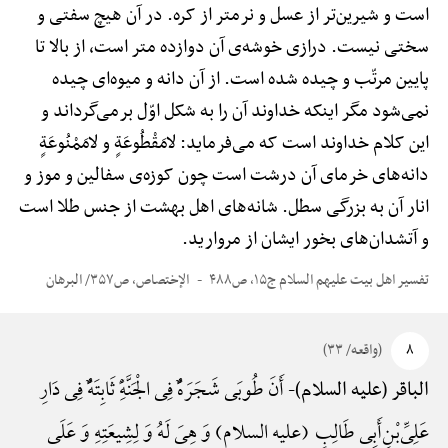
است و شیرین‌تر از عسل و نرمتر از کره. در آن هیچ سفتی و
سختی نیست. درازی خوشه‌ی آن دوازده متر است، از بالا تا
پایین مرتّب و چیده شده است. از آن دانه و میوه‌ای چیده
نمی‌شود مگر اینکه خداوند آن را به شکل اوّل برمی‌گرداند و
این کلام خداوند است که می‌فرماید: لامَقْطُوعَةٍ و لامَمْنُوعَةٍ
دانه‌های خرمای آن درشت است چون کوزه‌ی سفالین و موز و
انار آن به بزرگی سطل. شانه‌های اهل بهشت از جنس طلا است
و آتشدان‌های بخور ایشان از مروارید.
تفسیر اهل بیت علیهم السلام ج۱۵، ص۴۸۸
الإختصاص، ص۳۵۷/ البرهان
۸
(واقعه/ ۳۳)
أَنَ طُوبَی شَجَرَهًٌْ فِی الْجَنَّهًِْ ثَابِتَهًٌْ فِی دَارِ
الباقر (علیه السلام)-
عَلِیِّ‌بْنِ‌أَبِی طَالِبٍ (علیه السلام) وَ هِیَ لَهُ وَ لِشِیعَتِهِ وَ عَلَی