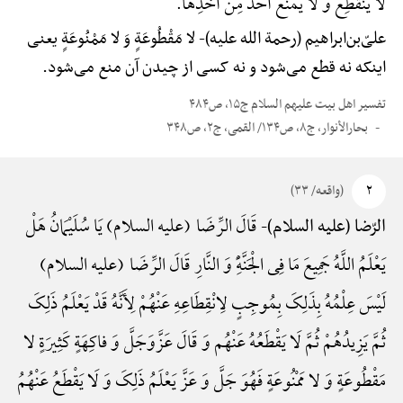
لَا یَنْقَطِعُ وَ لَا یُمْنَعُ أَحَدٌ مِنْ أَخْذِهَا.
علیّ‌بن‌ابراهیم (رحمة الله علیه)-
لا مَقْطُوعَةٍ وَ لا مَمْنُوعَةٍ یعنی
اینکه نه قطع می‌شود و نه کسی از چیدن آن منع می‌شود.
تفسیر اهل بیت علیهم السلام ج۱۵، ص۴۸۴
بحارالأنوار، ج۸، ص۱۳۴/ القمی، ج۲، ص۳۴۸
۲
(واقعه/ ۳۳)
قَالَ الرِّضَا (علیه السلام) یَا سُلَیْمَانُ هَلْ
الرّضا (علیه السلام)-
یَعْلَمُ اللَّهُ جَمِیعَ مَا فِی الْجَنَّهًِْ وَ النَّارِ قَالَ الرِّضَا (علیه السلام)
لَیْسَ عِلْمُهُ بِذَلِکَ بِمُوجِبٍ لِانْقِطَاعِهِ عَنْهُمْ لِأَنَّهُ قَدْ یَعْلَمُ ذَلِکَ
ثُمَّ یَزِیدُهُمْ ثُمَّ لَا یَقْطَعُهُ عَنْهُم وَ قَالَ عَزَّوَجَلَّ وَ فاکِهَةٍ کَثِیرَةٍ لا
مَقْطُوعَةٍ وَ لا مَمْنُوعَةٍ فَهُوَ جَلَّ وَ عَزَّ یَعْلَمُ ذَلِکَ وَ لَا یَقْطَعُ عَنْهُمُ