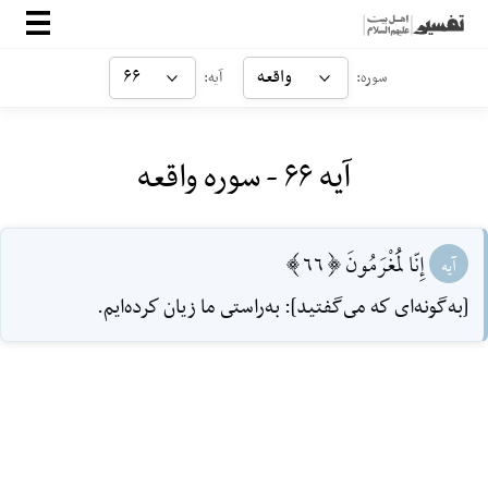
صفحه‌اصلی
واقعه
۶۶
سوره:
آیه:
معرفی
آیه ۶۶ - سوره واقعه
ارتباط با ما
ورود
إِنّا لَمُغْرَمُونَ [66]
آیه
[به‌گونه‌اى كه مى‌گفتيد]: به‌راستى ما زيان كرده‌ايم.