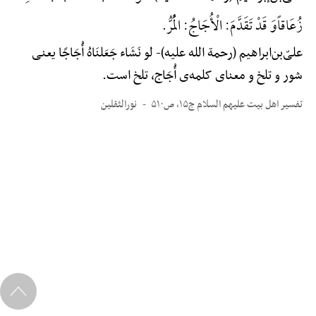
زُعَاقاًوَ قَدْ تَقَدَّمَ: الْأُجَاجُ: الْمُرُّ.
علیّ‌بن‌ابراهیم (رحمة الله علیه)-
لو نَشَاء جَعَلنَاهُ أُجَاجًا یعنی
شور و تلخ و معنای کلمه‌ی أُجَاج، تلخ است.
تفسیر اهل بیت علیهم السلام ج۱۵، ص۵۱۰
نورالثقلین