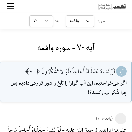
صفحه‌اصلی
واقعه
۷۰
سوره:
آیه:
معرفی
آیه ۷۰ - سوره واقعه
ارتباط با ما
ورود
لَوْ نَشاءُ جَعَلْناهُ أُجاجاً فَلَوْ لا تَشْكُرُونَ [70]
آیه
اگر مى‌خواستيم، اين آب گوارا را تلخ و شور قرارمى‌داديم پس
چرا شُكر نمى‌كنيد؟!
۱
(واقعه/ ۷۰)
لَوْ نَشاءُ جَعَلْناهُ أُجاجاً مَالِحاً
علی‌بن‌إبراهیم (رحمة الله علیه)-