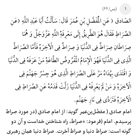
۱
(یس/ ۶۶)
الصّادق ( عَنِ الْمُفَضَّلِ بْنِ عُمَرَ قَالَ: سَأَلْتُ أَبَا عَبْدِ اللَّهِ (عَنِ
الصِّرَاطِ فَقَالَ هُوَ الطَّرِیقُ إِلَی مَعْرِفَهًِْ اللَّهِ عَزَّوَجَلَّ وَ هُمَا
صِرَاطَانِ صِرَاطٌ فِی الدُّنْیَا وَ صِرَاطٌ فِی الْآخِرَهًِْ فَأَمَّا الصِّرَاطُ
الَّذِی فِی الدُّنْیَا فَهُوَ الْإِمَامُ الْمَفْرُوضُ الطَّاعَهًِْ مَنْ عَرَفَهُ فِی الدُّنْیَا
وَ اقْتَدَی بِهُدَاهُ مَرَّ عَلَی الصِّرَاطِ الَّذِی هُوَ جِسْرُ جَهَنَّمَ فِی
الْآخِرَهًِْ وَ مَنْ لَمْ یَعْرِفْهُ فِی الدُّنْیَا زَلَّتْ قَدَمُهُ عَنِ الصِّرَاطِ فِی
الْآخِرَهًِْ فَتَرَدَّی فِی نَارِ جَهَنَّم.
امام صادق ( مفضّل‌بن‌عمر گوید: از امام صادق (در مورد صراط
پرسیدم. امام (فرمود: «صراط، راه شناختن خداست و آن دو
گونه است: صراط دنیا و صراط آخرت. صراط دنیا همان رهبری