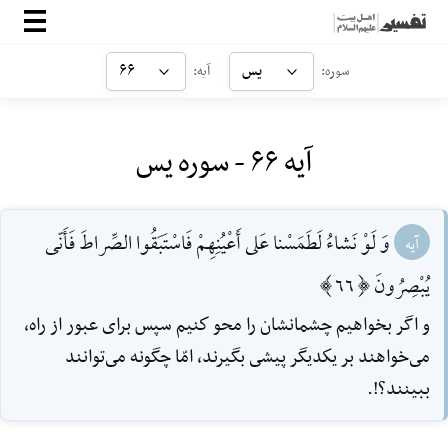
صفحه‌اصلی
یس
۶۶
سوره:
آیه:
معرفی
آیه ۶۶ - سوره یس
ارتباط با ما
ورود
وَ لَوْ نَشاءُ لَطَمَسْنا عَلى أَعْيُنِهِمْ فَاسْتَبَقُوا الصِّراطَ فَأَنّى
آیه
يُبْصِرُونَ [66]
و اگر بخواهيم چشمانشان را محو كنيم سپس براى عبور از راه،
مى‌خواهند بر يكديگر پيشى بگيرند، امّا چگونه مى‌توانند
ببينند؟!.