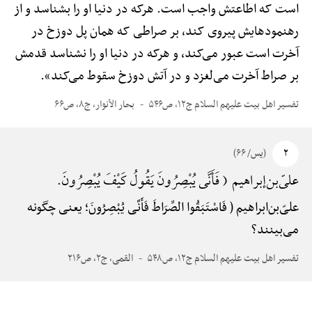
است که اطاعتش واجب است. هرکه در دنیا او را بشناسد و از
رهنمودهایش پیروی کند، بر صراطی که همان پل دوزخ در
آخرت است عبور می‌کند، و هرکه در دنیا او را نشناسد قدمش
بر صراط آخرت می‌لغزد و در آتش دوزخ سقوط می‌کند».
تفسیر اهل بیت علیهم السلام ج۱۲، ص۵۴۶
بحار الأنوار، ج۸، ص۶۶
۲
(یس/ ۶۶)
علیّ‌بن‌إبراهیم ( فَأَنَّی یُبْصِرُونَ یَقُولُ کَیْفَ یُبْصِرُونَ.
علیّ‌بن‌ابراهیم ( فَاسْتَبَقُوا الصِّرَاطَ فَأَنَّی یُبْصِرُونَ؛ یعنی چگونه
می‌بینند؟
تفسیر اهل بیت علیهم السلام ج۱۲، ص۵۴۸
القمی، ج۲، ص۲۱۶