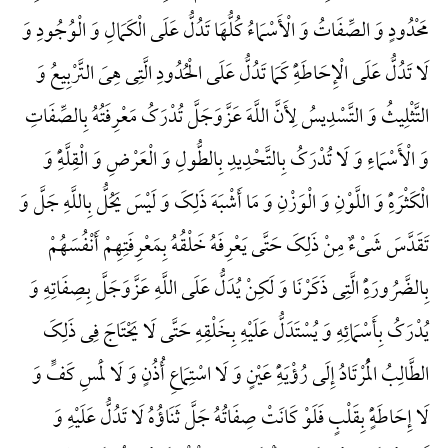
مَحْدُودٍ وَ الصِّفَاتُ وَ الْأَسْمَاءُ کُلُّهَا تَدُلُّ عَلَی الْکَمَالِ وَ الْوُجُودِ وَ
لَا تَدُلُّ عَلَی الْإِحَاطَهًِْ کَمَا تَدُلُّ عَلَی الْحُدُودِ الَّتِی هِیَ التَّرْبِیعُ وَ
التَّثْلِیثُ وَ التَّسْدِیسُ لِأَنَّ اللَّهَ عَزَّوَجَلَّ تُدْرَکُ مَعْرِفَتُهُ بِالصِّفَاتِ
وَ الْأَسْمَاءِ وَ لَا تُدْرَکُ بِالتَّحْدِیدِ بِالطُّولِ وَ الْعَرْضِ وَ الْقِلَّهًِْ وَ
الْکَثْرَهًِْ وَ اللَّوْنِ وَ الْوَزْنِ وَ مَا أَشْبَهَ ذَلِکَ وَ لَیْسَ یَحُلُّ بِاللَّهِ جَلَّ وَ
تَقَدَّسَ شَیْءٌ مِنْ ذَلِکَ حَتَّی یَعْرِفَهُ خَلْقُهُ بِمَعْرِفَتِهِمْ أَنْفُسَهُمْ
بِالضَّرُورَهًِْ الَّتِی ذَکَرْنَا وَ لَکِنْ یُدَلُّ عَلَی اللَّهِ عَزَّوَجَلَّ بِصِفَاتِهِ وَ
یُدْرَکُ بِأَسْمَائِهِ وَ یُسْتَدَلُّ عَلَیْهِ بِخَلْقِهِ حَتَّی لَا یَحْتَاجَ فِی ذَلِکَ
الطَّالِبُ الْمُرْتَادُ إِلَی رُؤْیَهًِْ عَیْنٍ وَ لَا اسْتِمَاعِ أُذُنٍ وَ لَا لَمْسِ کَفٍّ وَ
لَا إِحَاطَهًٍْ بِقَلْبٍ فَلَوْ کَانَتْ صِفَاتُهُ جَلَّ ثَنَاؤُهُ لَا تَدُلُّ عَلَیْهِ وَ