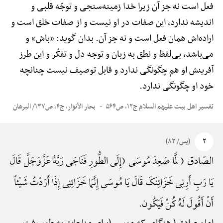
فعل است نه جز آن زیرا خدا زمینه‌سنجی و توجّه قلبی و
اندیشه ندارد، این صفات در او نیست و از صفات خلق است و
اراده‌اش همان فعل است و نه جز آن. بدان گوید: «باش» و
می‌باشد، بی‌لفظ و نطق به زبان و توجه دل و تفکّر و این طرز
آفرینش او هم چگونگی ندارد و قابل توصیف نیست چنانچه
خود او چگونگی ندارد.
تفسیر اهل بیت علیهم السلام ج۱۲، ص۵۶۴
بحار الأنوار، ج۴، ص۱۳۷/ البرهان
۲
(یس/ ۸۳)
الصّادق ( لَمَّا صَعِدَ مُوسَی (إِلَی الطُّورِ فَنَاجَی رَبَّهُ عَزَّوَجَلَّ قَالَ
یَا رَبِ أَرِنِی خَزَائِنَکَ قَالَ یَا مُوسَی إِنَّمَا خَزَائِنِی إِذَا أَرَدْتُ شَیْئاً
أَنْ أَقُولَ لَهُ کُنْ فَیَکُون.