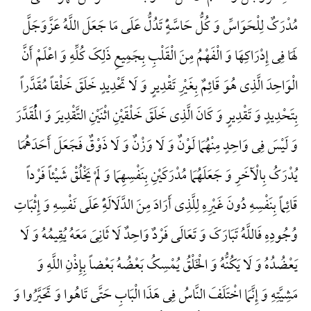
مُدْرَکٌ لِلْحَوَاسِّ وَ کُلُّ حَاسَّهًٍْ تَدُلُّ عَلَی مَا جَعَلَ اللَّهُ عَزَّوَجَلَّ
لَهَا فِی إِدْرَاکِهَا وَ الْفَهْمُ مِنَ الْقَلْبِ بِجَمِیعِ ذَلِکَ کُلِّهِ وَ اعْلَمْ أَنَّ
الْوَاحِدَ الَّذِی هُوَ قَائِمٌ بِغَیْرِ تَقْدِیرٍ وَ لَا تَحْدِیدٍ خَلَقَ خَلْقاً مُقَدَّراً
بِتَحْدِیدٍ وَ تَقْدِیرٍ وَ کَانَ الَّذِی خَلَقَ خَلْقَیْنِ اثْنَیْنِ التَّقْدِیرَ وَ الْمُقَدَّرَ
وَ لَیْسَ فِی وَاحِدٍ مِنْهُمَا لَوْنٌ وَ لَا وَزْنٌ وَ لَا ذَوْقٌ فَجَعَلَ أَحَدَهُمَا
یُدْرَکُ بِالْآخَرِ وَ جَعَلَهُمَا مُدْرَکَیْنِ بِنَفْسِهِمَا وَ لَمْ یَخْلُقْ شَیْئاً فَرْداً
قَائِماً بِنَفْسِهِ دُونَ غَیْرِهِ لِلَّذِی أَرَادَ مِنَ الدَّلَالَهًِْ عَلَی نَفْسِهِ وَ إِثْبَاتِ
وُجُودِهِ فَاللَّهُ تَبَارَکَ وَ تَعَالَی فَرْدٌ وَاحِدٌ لَا ثَانِیَ مَعَهُ یُقِیمُهُ وَ لَا
یَعْضُدُهُ وَ لَا یَکُنُّهُ وَ الْخَلْقُ یُمْسِکُ بَعْضُهُ بَعْضاً بِإِذْنِ اللَّهِ وَ
مَشِیَّتِهِ وَ إِنَّمَا اخْتَلَفَ النَّاسُ فِی هَذَا الْبَابِ حَتَّی تَاهُوا وَ تَحَیَّرُوا وَ