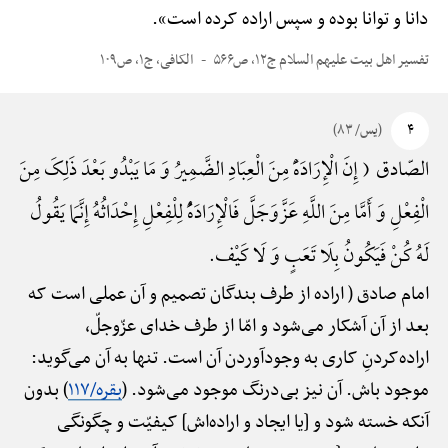
دانا و توانا بوده و سپس اراده کرده است».
تفسیر اهل بیت علیهم السلام ج۱۲، ص۵۶۶
الکافی، ج۱، ص۱۰۹
۴
(یس/ ۸۳)
الصّادق ( إِنَ الْإِرَادَهًَْ مِنَ الْعِبَادِ الضَّمِیرُ وَ مَا یَبْدُو بَعْدَ ذَلِکَ مِنَ
الْفِعْلِ وَ أَمَّا مِنَ اللَّهِ عَزَّوَجَلَّ فَالْإِرَادَهًُْ لِلْفِعْلِ إِحْدَاثُهُ إِنَّمَا یَقُولُ
لَهُ کُنْ فَیَکُونُ بِلَا تَعَبٍ وَ لَا کَیْف.
امام صادق ( اراده از طرف بندگان تصمیم و آن عملی است که
بعد از آن آشکار می‌شود و امّا از طرف خدای عزّوجلّ،
اراده‌کردنِ کاری به وجودآوردن آن است. تنها به آن می‌گوید:
موجود باش. آن نیز بی‌درنگ موجود می‌شود. (
بقره/۱۱۷
) بدون
آنکه خسته شود و [یا ایجاد و اراده‌اش] کیفیّت و چگونگی