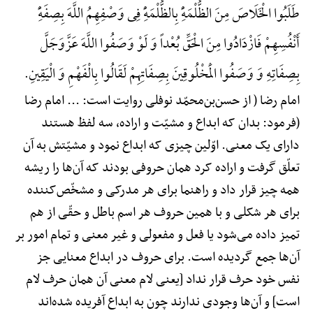
طَلَبُوا الْخَلَاصَ مِنَ الظُّلْمَهًِْ بِالظُّلْمَهًِْ فِی وَصْفِهِمُ اللَّهَ بِصِفَهًِْ
أَنْفُسِهِمْ فَازْدَادُوا مِنَ الْحَقِّ بُعْداً وَ لَوْ وَصَفُوا اللَّهَ عَزَّوَجَلَّ
بِصِفَاتِهِ وَ وَصَفُوا الْمَخْلُوقِینَ بِصِفَاتِهِمْ لَقَالُوا بِالْفَهْمِ وَ الْیَقِینِ.
امام رضا ( از حسن‌بن‌محمّد نوفلی روایت است: ... امام رضا
(فرمود: بدان که ابداع و مشیّت و اراده، سه لفظ هستند
دارای یک معنی. اوّلین چیزی که ابداع نمود و مشیّتش به آن
تعلّق گرفت و اراده کرد همان حروفی بودند که آن‌ها را ریشه
همه چیز قرار داد و راهنما برای هر مدرکی و مشخّص‌کننده
برای هر شکلی و با همین حروف هر اسم باطل و حقّی از هم
تمیز داده می‌شود یا فعل و مفعولی و غیر معنی و تمام امور بر
آن‌ها جمع گردیده است. برای حروف در ابداع معنایی جز
نفس خود حرف قرار نداد [یعنی لام معنی آن همان حرف لام
است] و آن‌ها وجودی ندارند چون به ابداع آفریده شده‌اند