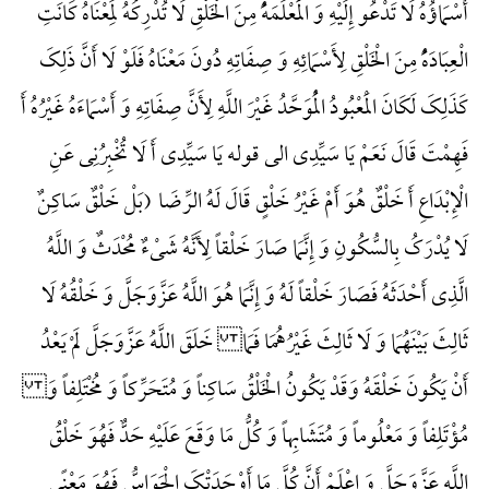
أَسْمَاؤُهُ لَا تَدْعُو إِلَیْهِ وَ الْمَعْلَمَهًُْ مِنَ الْخَلْقِ لَا تُدْرِکُهُ لِمَعْنَاهُ کَانَتِ
الْعِبَادَهًُْ مِنَ الْخَلْقِ لِأَسْمَائِهِ وَ صِفَاتِهِ دُونَ مَعْنَاهُ فَلَوْ لَا أَنَّ ذَلِکَ
کَذَلِکَ لَکَانَ الْمَعْبُودُ الْمُوَحَّدُ غَیْرَ اللَّهِ لِأَنَّ صِفَاتِهِ وَ أَسْمَاءَهُ غَیْرُهُ أَ
فَهِمْتَ قَالَ نَعَمْ یَا سَیِّدِی الی قوله یَا سَیِّدِی أَ لَا تُخْبِرُنِی عَنِ
الْإِبْدَاعِ أَ خَلْقٌ هُوَ أَمْ غَیْرُ خَلْقٍ قَالَ لَهُ الرِّضَا (بَلْ خَلْقٌ سَاکِنٌ
لَا یُدْرَکُ بِالسُّکُونِ وَ إِنَّمَا صَارَ خَلْقاً لِأَنَّهُ شَیْءٌ مُحْدَثٌ وَ اللَّهُ
الَّذِی أَحْدَثَهُ فَصَارَ خَلْقاً لَهُ وَ إِنَّمَا هُوَ اللَّهُ عَزَّوَجَلَّ وَ خَلْقُهُ لَا
ثَالِثَ بَیْنَهُمَا وَ لَا ثَالِثَ غَیْرُهُمَا فَمَا خَلَقَ اللَّهُ عَزَّوَجَلَّ لَمْ یَعْدُ
أَنْ یَکُونَ خَلْقَهُ وَقَدْ یَکُونُ الْخَلْقُ سَاکِناً وَ مُتَحَرِّکاً وَ مُخْتَلِفاً وَ
مُؤْتَلِفاً وَ مَعْلُوماً وَ مُتَشَابِهاً وَ کُلُّ مَا وَقَعَ عَلَیْهِ حَدٌّ فَهُوَ خَلْقُ
اللَّهِ عَزَّوَجَلَّ وَ اعْلَمْ أَنَّ کُلَّ مَا أَوْجَدَتْکَ الْحَوَاسُّ فَهُوَ مَعْنًی