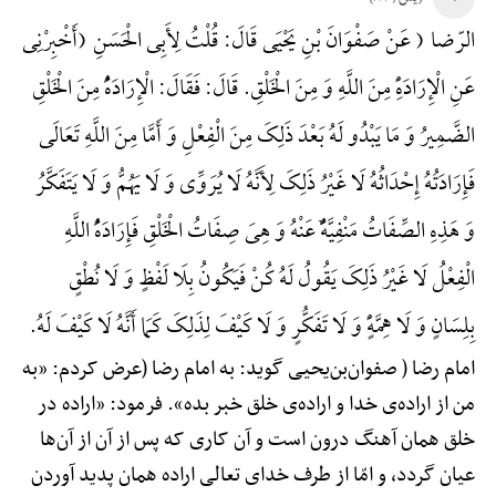
الرّضا ( عَنْ صَفْوَانَ بْنِ یَحْیَی قَالَ: قُلْتُ لِأَبِی الْحَسَنِ (أَخْبِرْنِی
عَنِ الْإِرَادَهًِْ مِنَ اللَّهِ وَ مِنَ الْخَلْقِ. قَالَ: فَقَالَ: الْإِرَادَهًُْ مِنَ الْخَلْقِ
الضَّمِیرُ وَ مَا یَبْدُو لَهُ بَعْدَ ذَلِکَ مِنَ الْفِعْلِ وَ أَمَّا مِنَ اللَّهِ تَعَالَی
فَإِرَادَتُهُ إِحْدَاثُهُ لَا غَیْرُ ذَلِکَ لِأَنَّهُ لَا یُرَوِّی وَ لَا یَهُمُّ وَ لَا یَتَفَکَّرُ
وَ هَذِهِ الصِّفَاتُ مَنْفِیَّهًٌْ عَنْهُ وَ هِیَ صِفَاتُ الْخَلْقِ فَإِرَادَهًُْ اللَّهِ
الْفِعْلُ لَا غَیْرُ ذَلِکَ یَقُولُ لَهُ کُنْ فَیَکُونُ بِلَا لَفْظٍ وَ لَا نُطْقٍ
بِلِسَانٍ وَ لَا هِمَّهًٍْ وَ لَا تَفَکُّرٍ وَ لَا کَیْفَ لِذَلِکَ کَمَا أَنَّهُ لَا کَیْفَ لَهُ.
امام رضا ( صفوان‌بن‌یحیی گوید: به امام رضا (عرض کردم: «به
من از اراده‌ی خدا و اراده‌ی خلق خبر بده». فرمود: «اراده در
خلق همان آهنگ درون است و آن کاری که پس از آن از آن‌ها
عیان گردد، و امّا از طرف خدای تعالی اراده همان پدید آوردن