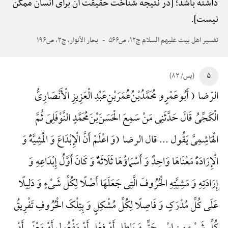
داشته باشد؛ [در نتیجه شناخت حقیقت آن برای انسان ممکن
نیست].
تفسیر اهل بیت علیهم السلام ج۱۲، ص۵۶۶
بحار الأنوار، ج۳، ص۱۹۶
۵
(یس/ ۸۳)
الرّضا ( أَبُوعَمْرٍو مُحَمَّدُ‌بْنُ‌عُمَرَ‌بْنِ‌عَبْدِ الْعَزِیزِ الْأَنْصَارِیُّ
الْکَجِّیُ قَالَ حَدَّثَنِی مَنْ سَمِعَ الْحَسَنَ‌بْنَ‌مُحَمَّدٍ النَّوْفَلِیَ ثُمَّ
الْهَاشِمِیَّ یَقُول ... قال الرضا (وَ اعْلَمْ أَنَّ الْإِبْدَاعَ وَ الْمَشِیَّهًَْ وَ
الْإِرَادَهًَْ مَعْنَاهَا وَاحِدٌ وَ أَسْمَاؤُهَا ثَلَاثَهًٌْ وَ کَانَ أَوَّلُ إِبْدَاعِهِ وَ
إِرَادَتِهِ وَ مَشِیَّتِهِ الْحُرُوفَ الَّتِی جَعَلَهَا أَصْلًا لِکُلِّ شَیْءٍ وَ دَلِیلًا
عَلَی کُلِّ مُدْرَکٍ وَ فَاصِلًا لِکُلِّ مُشْکِلٍ وَ بِتِلْکَ الْحُرُوفِ تَفْرِیقُ