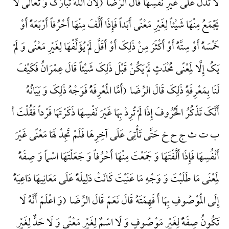
لَا تَدُلُّ عَلَی غَیْرِ نَفْسِهَا قَالَ الرِّضَا (لِأَنَّ اللَّهَ تَبَارَک وَ تَعَالَی لَا
یَجْمَعُ مِنْهَا شَیْئاً لِغَیْرِ مَعْنًی أَبَداً فَإِذَا أَلَّفَ مِنْهَا أَحْرُفاً أَرْبَعَهًًْ أَوْ
خَمْسَهًًْ أَوْ سِتَّهًًْ أَوْ أَکْثَرَ مِنْ ذَلِکَ أَوْ أَقَلَّ لَمْ یُؤَلِّفْهَا لِغَیْرِ مَعْنًی وَ لَمْ
یَکُ إِلَّا لِمَعْنًی مُحْدَثٍ لَمْ یَکُنْ قَبْلَ ذَلِکَ شَیْئاً قَالَ عِمْرَانُ فَکَیْفَ
لَنَا بِمَعْرِفَهًِْ ذَلِکَ قَالَ الرِّضَا (أَمَّا الْمَعْرِفَهًُْ فَوَجْهُ ذَلِکَ وَ بَیَانُهُ
أَنَّکَ تَذْکُرُ الْحُرُوفَ إِذَا لَمْ تُرِدْ بِهَا غَیْرَ نَفْسِهَا ذَکَرْتَهَا فَرْداً فَقُلْتَ أ
ب ت ث ج ح خ حَتَّی تَأْتِیَ عَلَی آخِرِهَا فَلَمْ تَجِدْ لَهَا مَعْنًی غَیْرَ
أَنْفُسِهَا فَإِذَا أَلَّفْتَهَا وَ جَمَعْتَ مِنْهَا أَحْرُفاً وَ جَعَلْتَهَا اسْماً وَ صِفَهًًْ
لِمَعْنَی مَا طَلَبْتَ وَ وَجْهِ مَا عَنَیْتَ کَانَتْ دَلِیلَهًًْ عَلَی مَعَانِیهَا دَاعِیَهًًْ
إِلَی الْمَوْصُوفِ بِهَا أَ فَهِمْتَهُ قَالَ نَعَمْ قَالَ الرِّضَا (وَ اعْلَمْ أَنَّهُ لَا
تَکُونُ صِفَهًٌْ لِغَیْرِ مَوْصُوفٍ وَ لَا اسْمٌ لِغَیْرِ مَعْنًی وَ لَا حَدٌّ لِغَیْرِ