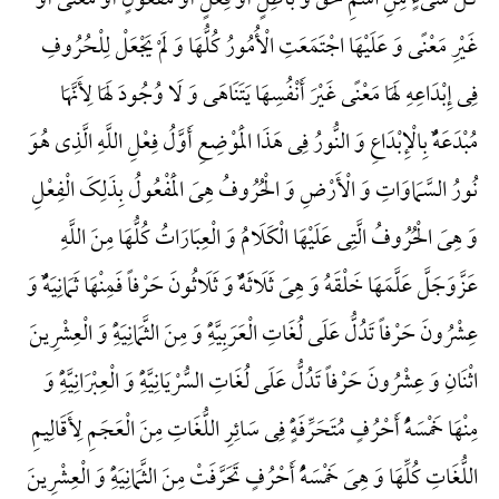
کُلِّ شَیْءٍ مِنِ اسْمِ حَقٍّ وَ بَاطِلٍ أَوْ فِعْلٍ أَوْ مَفْعُولٍ أَوْ مَعْنًی أَوْ
غَیْرِ مَعْنًی وَ عَلَیْهَا اجْتَمَعَتِ الْأُمُورُ کُلُّهَا وَ لَمْ یَجْعَلْ لِلْحُرُوفِ
فِی إِبْدَاعِهِ لَهَا مَعْنًی غَیْرَ أَنْفُسِهَا یَتَنَاهَی وَ لَا وُجُودَ لَهَا لِأَنَّهَا
مُبْدَعَهًٌْ بِالْإِبْدَاعِ وَ النُّورُ فِی هَذَا الْمَوْضِعِ أَوَّلُ فِعْلِ اللَّهِ الَّذِی هُوَ
نُورُ السَّمَاوَاتِ وَ الْأَرْضِ وَ الْحُرُوفُ هِیَ الْمَفْعُولُ بِذَلِکَ الْفِعْلِ
وَ هِیَ الْحُرُوفُ الَّتِی عَلَیْهَا الْکَلَامُ وَ الْعِبَارَاتُ کُلُّهَا مِنَ اللَّهِ
عَزَّوَجَلَّ عَلَّمَهَا خَلْقَهُ وَ هِیَ ثَلَاثَهًٌْ وَ ثَلَاثُونَ حَرْفاً فَمِنْهَا ثَمَانِیَهًٌْ وَ
عِشْرُونَ حَرْفاً تَدُلُّ عَلَی لُغَاتِ الْعَرَبِیَّهًِْ وَ مِنَ الثَّمَانِیَهًِْ وَ الْعِشْرِینَ
اثْنَانِ وَ عِشْرُونَ حَرْفاً تَدُلُّ عَلَی لُغَاتِ السُّرْیَانِیَّهًِْ وَ الْعِبْرَانِیَّهًِْ وَ
مِنْهَا خَمْسَهًُْ أَحْرُفٍ مُتَحَرِّفَهًٍْ فِی سَائِرِ اللُّغَاتِ مِنَ الْعَجَمِ لِأَقَالِیمِ
اللُّغَاتِ کُلِّهَا وَ هِیَ خَمْسَهًُْ أَحْرُفٍ تَحَرَّفَتْ مِنَ الثَّمَانِیَهًِْ وَ الْعِشْرِینَ