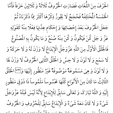
الْحَرْفَ مِنَ اللُّغَاتِ فَصَارَتِ الْحُرُوفُ ثَلَاثَهًًْ وَ ثَلَاثِینَ حَرْفاً فَأَمَّا
الْخَمْسَهًُْ الْمُخْتَلِفَهًُْ فَحُجَجٌ لَا یَجُوزُ ذِکْرُهَا أَکْثَرَ مِمَّا ذَکَرْنَاهُ ثُمَّ
جَعَلَ الْحُرُوفَ بَعْدَ إِحْصَائِهَا وَ إِحْکَامِ عِدَّتِهَا فِعْلًا مِنْهُ کَقَوْلِهِ
عَزَّ وَ جَلَ کُنْ فَیَکُونُ وَ کُنْ مِنْهُ صُنْعٌ وَ مَا یَکُونُ بِهِ الْمَصْنُوعُ
فَالْخَلْقُ الْأَوَّلُ مِنَ اللَّهِ عَزَّوَجَلَّ الْإِبْدَاعُ لَا وَزْنَ لَهُ وَ لَا حَرَکَهًَْ وَ
لَا سَمْعَ وَ لَا لَوْنَ وَ لَا حِسَّ وَ الْخَلْقُ الثَّانِی الْحُرُوفُ لَا وَزْنَ لَهَا
وَ لَا لَوْنَ وَ هِیَ مَسْمُوعَهًٌْ مَوْصُوفَهًٌْ غَیْرُ مَنْظُورٍ إِلَیْهَا وَ الْخَلْقُ
الثَّالِثُ مَا کَانَ مِنَ الْأَنْوَاعِ کُلِّهَا مَحْسُوساً مَلْمُوساً ذَا ذَوْقٍ مَنْظُورٍ
إِلَیْهِ وَ اللَّهُ تَبَارَکَ وَ تَعَالَی سَابِقٌ لِلْإِبْدَاعِ لِأَنَّهُ لَیْسَ قَبْلَهُ عَزَّوَجَلَّ
شَیْءٌ وَ لَا کَانَ مَعَهُ شَیْءٌ وَ الْإِبْدَاعُ سَابِقٌ لِلْحُرُوفِ وَ الْحُرُوفُ