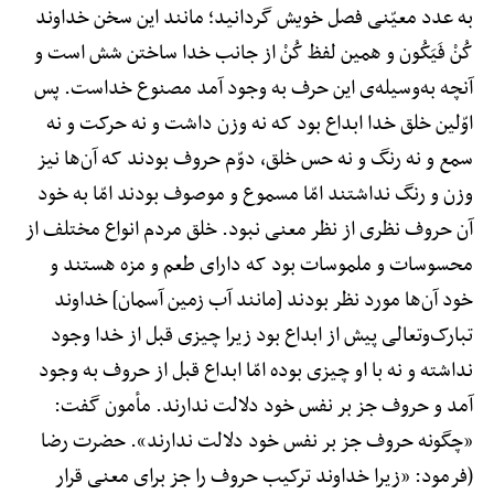
به عدد معیّنی فصل خویش گردانید؛ مانند این سخن خداوند
کُنْ فَیَکُون و همین لفظ کُنْ از جانب خدا ساختن شش است و
آنچه به‌وسیله‌ی این حرف به وجود آمد مصنوع خداست. پس
اوّلین خلق خدا ابداع بود که نه وزن داشت و نه حرکت و نه
سمع و نه رنگ و نه حس خلق، دوّم حروف بودند که آن‌ها نیز
وزن و رنگ نداشتند امّا مسموع و موصوف بودند امّا به خود
آن حروف نظری از نظر معنی نبود. خلق مردم انواع مختلف از
محسوسات و ملموسات بود که دارای طعم و مزه هستند و
خود آن‌ها مورد نظر بودند [مانند آب زمین آسمان] خداوند
تبارک‌وتعالی پیش از ابداع بود زیرا چیزی قبل از خدا وجود
نداشته و نه با او چیزی بوده امّا ابداع قبل از حروف به وجود
آمد و حروف جز بر نفس خود دلالت ندارند. مأمون گفت:
«چگونه حروف جز بر نفس خود دلالت ندارند». حضرت رضا
(فرمود: «زیرا خداوند ترکیب حروف را جز برای معنی قرار