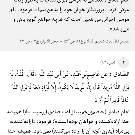
امام صادق ( هنگامی‌که موسی (برای مناجات به طور رفت
عرض کرد: «پروردگارا خزائن خود را به من بنما». فرمود: «ای
موسی (خزائن من همین است که هرچه خواهم گویم باش و
می‌باشد».
تفسیر اهل بیت علیهم السلام ج۱۲، ص۵۶۴
بحار الأنوار، ج۱۳، ص۳۳۰
۳
(یس/ ۸۳)
الصّادق ( عن عَاصِمِ‌بْنِ‌حُمَیْدٍ، عَنْ أَبِی‌عَبْدِ اللَّهِ (قَالَ: قُلْتُ لَمْ
یَزَلِ اللَّهُ مُرِیداً قَالَ إِنَّ الْمُرِیدَ لَا یَکُونُ إِلَّا لِمُرَادٍ مَعَهُ لَمْ یَزَلِ اللَّهُ
عَالِماً قَادِراً ثُمَّ أَرَادَ.
امام صادق ( عاصم‌بن‌حمید از امام صادق (پرسید: «آیا همیشه
خدا اراده‌کننده و خواهان بوده است»؟ فرمود: «اراده‌کننده،
بی‌مراد (بدون آنچه آن را اراده می‌کنند) نمی‌شود، همیشه خدا