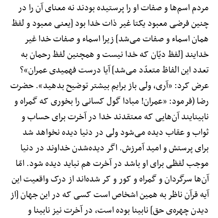
مردم اسم‌ها و صفات او را پرستیده بودند نه معنای آن را در
چنین فرضی معبود یکتا غیر ذات خدا بود [یعنی معبود و لفظ
همان اسماء و صفات می‌شد] زیرا اسماء و صفات خدا غیر
خدایند [لفظ دیّان که خدا نیست و همچنین لفظ رحمان به
تعدد این الفاظ متعدّد می‌شد] آیا درست فهمیدی عمران»؟
عرض کرد: «آری، ولی باز برایم بیشتر توضیح بدهید». حضرت
رضا (فرمود: «عمران! مبادا گول کسانی را بخوری که گمراه و
نابینایند آن‌هایی که معتقدند خدا در آخرت برای حساب و
ثواب و عقاب دیده می‌شود ولی در دنیا دیده نخواهد شد
برای پرستش و امید آمرزش. اگر دیده‌شدن خداوند در دنیا
موجب لفظی برای او باشد در آخرت هم نباید دیده شود. امّا
آن‌ها سرگردان و گمراه و کور و کر شده‌اند از درک واقعیت این
آیه قرآن ناظر به همین اشخاص است کسی که در این جهان [از
دیدن چهره‌ی حق] نابینا بوده است، در آخرت نیز نابینا و