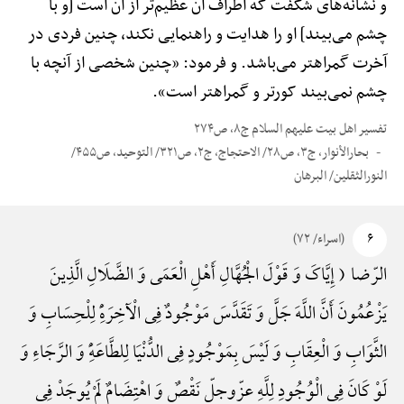
و نشانه‌های شگفت که اطراف آن عظیم‌تر از آن است [و با
چشم می‌بیند] او را هدایت و راهنمایی نکند، چنین فردی در
آخرت گمراهتر می‌باشد. و فرمود: «چنین شخصی از آنچه با
چشم نمی‌بیند کورتر و گمراهتر است».
تفسیر اهل بیت علیهم السلام ج۸، ص۲۷۴
بحارالأنوار، ج۳، ص۲۸/ الاحتجاج، ج۲، ص۳۲۱/ التوحید، ص۴۵۵/
النورالثقلین/ البرهان
۶
(اسراء/ ۷۲)
الرّضا ( إِیَّاکَ وَ قَوْلَ الْجُهَّالِ أَهْلِ الْعَمَی وَ الضَّلَالِ الَّذِینَ
یَزْعُمُونَ أَنَّ اللَّهَ جَلَّ وَ تَقَدَّسَ مَوْجُودٌ فِی الْآخِرَهًِْ لِلْحِسَابِ وَ
الثَّوَابِ وَ الْعِقَابِ وَ لَیْسَ بِمَوْجُودٍ فِی الدُّنْیَا لِلطَّاعَهًِْ وَ الرَّجَاءِ وَ
لَوْ کَانَ فِی الْوُجُودِ لِلَّهِ عزّوجلّ نَقْصٌ وَ اهْتِضَامٌ لَمْ یُوجَدْ فِی