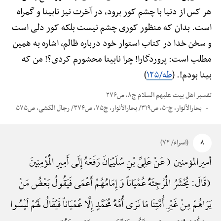
هر کس از دنیا با چشم کور برود، در آخرت نیز نابینا و گمراه
است. بدان که منظور کوری چشم نیست بلکه کور دلی است
و سخن خدا در کتاب استوار خود درباره ظالم، اشاره به همین
مطلب است: پروردگارا! چرا نابینا محشورم کردی؟! من که
بینا بودم!. (
طه/۱۲۵
)
تفسیر اهل بیت علیهم السلام ج۸، ص۲۷۶
بحارالأنوار، ج۵۰، ص۳۱۹/ بحارالأنوار، ج۷۵، ص۳۷۴/ رجال الکشی، ص۵۷۵
۸
(اسراء/ ۷۲)
أمیرالمؤمنین ( عَنْ عَلِیِّ بْنِ سُلَیْمَانَ رَفَعَهُ إِلَی أَمِیرِ الْمُؤْمِنِینَ
(قَالَ: یُحْشَرُ الْمُرْجِئَهًُْ عُمْیَاناً وَ إِمَامُهُمْ أَعْمَی فَیَقُولُ بَعْضُ مَنْ
یَرَاهُمْ مِنْ غَیْرِ أُمَّتِنَا مَا نَرَی أُمَّهًَْ مُحَمَّدٍ إِلَّا عُمْیَاناً فَیُقَالُ لَهُمْ لَیْسُوا