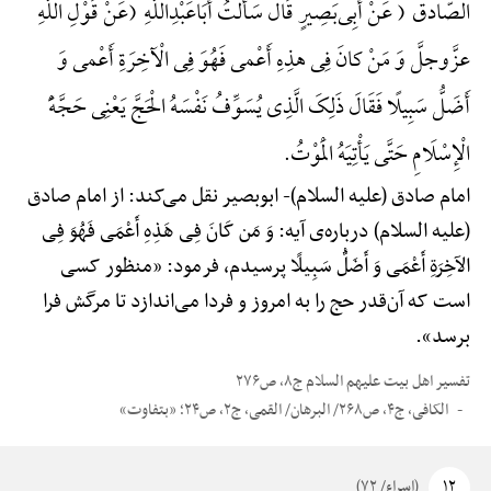
الصّادق ( عَنْ أَبِی‌بَصِیرٍ قَال سَأَلْتُ أَبَاعَبْدِاللَّهِ (عَنْ قَوْلِ اللَّهِ
عزَّوجلَّ وَ مَنْ کانَ فِی هذِهِ أَعْمی فَهُوَ فِی الْآخِرَةِ أَعْمی وَ
أَضَلُّ سَبِیلًا فَقَالَ ذَلِکَ الَّذِی یُسَوِّفُ نَفْسَهُ الْحَجَّ یَعْنِی حَجَّهًَْ
الْإِسْلَامِ حَتَّی یَأْتِیَهُ الْمَوْتُ.
امام صادق (علیه السلام)-
ابوبصیر نقل می‌کند: از امام صادق
(علیه السلام) درباره‌ی آیه: وَ مَن کَانَ فِی هَذِهِ أَعْمَی فَهُوَ فِی
الآخِرَةِ أَعْمَی وَ أَضَلُّ سَبِیلًا پرسیدم، فرمود: «منظور کسی
است که آن‌قدر حج را به امروز و فردا می‌اندازد تا مرگش فرا
برسد».
تفسیر اهل بیت علیهم السلام ج۸، ص۲۷۶
الکافی، ج۴، ص۲۶۸/ البرهان/ القمی، ج۲، ص۲۴؛ «بتفاوت»
۱۲
(اسراء/ ۷۲)