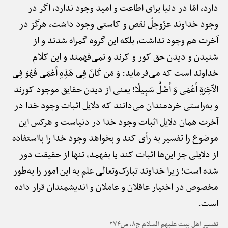
دارد، امّا در دنیا برای اطاعت و امید وجود ندارد، اگر در
وجود خداوند عزّوجلّ نقص و کاستی وجود داشت، هرگز در
آخرت هم وجود نداشت، بلکه این گروه گمراه شدند و از
شنیدن و دیدن حق کور و کرند و نمی‌فهمند و این کلام
خداوند است که می‌فرماید: وَ مَن کَانَ فِی هَذِهِ أَعْمَی فَهُوَ فِی
الآخِرَةِ أَعْمَی وَ أَضَلُّ سَبِیلًا؛ یعنی از دیدن حقایق موجود کورند
و به‌راستی خردمندان می‌دانند که دلایل اثبات وجود خدا در
آخرت همان دلایل اثبات وجود خدا در دنیاست و هرکس این
موضوع را تفسیر به رأی کند و بخواهد وجود خدا را بااستفاده
از دلایلی جز این‌ها اثبات کند یا بفهمد، تنها از حقیقت دور
شده است؛ زیرا خداوند تبارک‌وتعالی علم به این امور را به‌طور
مخصوص در اختیار عاقلان و عاملان و اندیشمندان قرار داده
است.
تفسیر اهل بیت علیهم السلام ج۸، ص۲۷۴