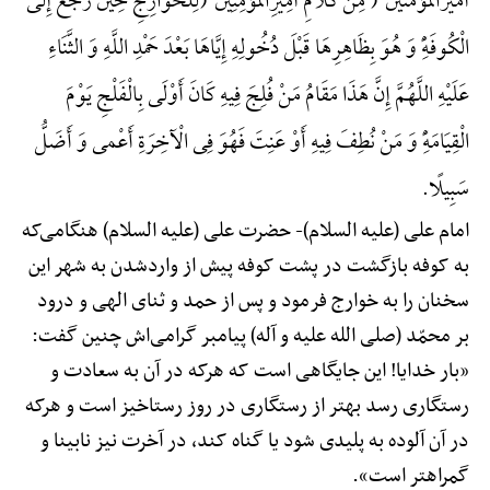
أمیرالمؤمنین ( مِنْ کَلَامِ أَمِیرِالْمُؤْمِنِینَ (لِلْخَوَارِجِ حِینَ رَجَعَ إِلَی
الْکُوفَهًِْ وَ هُوَ بِظَاهِرِهَا قَبْلَ دُخُولِهِ إِیَّاهَا بَعْدَ حَمْدِ اللَّهِ وَ الثَّنَاءِ
عَلَیْهِ اللَّهُمَّ إِنَّ هَذَا مَقَامُ مَنْ فُلِجَ فِیهِ کَانَ أَوْلَی بِالْفَلْجِ یَوْمَ
الْقِیَامَهًِْ وَ مَنْ نُطِفَ فِیهِ أَوْ عَنِتَ فَهُوَ فِی الْآخِرَةِ أَعْمی وَ أَضَلُّ
سَبِیلًا.
امام علی (علیه السلام)-
حضرت علی (علیه السلام) هنگامی‌که
به کوفه بازگشت در پشت کوفه پیش از واردشدن به شهر این
سخنان را به خوارج فرمود و پس از حمد و ثنای الهی و درود
بر محمّد (صلی الله علیه و آله) پیامبر گرامی‌اش چنین گفت:
«بار خدایا! این جایگاهی است که هرکه در آن به سعادت و
رستگاری رسد بهتر از رستگاری در روز رستاخیز است و هرکه
در آن آلوده به پلیدی شود یا گناه کند، در آخرت نیز نابینا و
گمراهتر است».