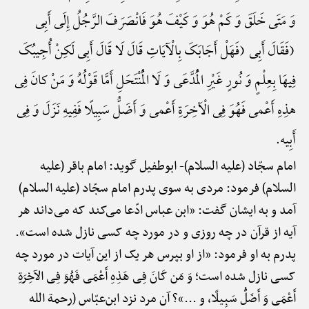
وَ مَتَی خَلَقَ وَ کَمْ هُوَ وَ کَیْفَ هُوَ فَانْصَرَفَ الرَّجُلُ إِلَی أَبِی
(فَقَالَ أَبِی (فَهَلْ أَجَابَکَ بِالْآیَاتِ قَالَ لَا قَالَ أَبِی لَکِنْ أُجِیبُکَ
فِیهَا بِعِلْمٍ وَ نُورٍ غَیْرِ الْمُدَّعَی وَ لَا الْمُنْتَحَلِ أَمَّا قَوْلُهُ وَ مَنْ کانَ فِی
هذِهِ أَعْمی فَهُوَ فِی الْآخِرَةِ أَعْمی وَ أَضَلُّ سَبِیلًا فَفِیهِ نَزَلَ وَ فِی
أَبِیه.
امام سجّاد (علیه السلام)-
ابوطفیل گوید: امام باقر (علیه
السلام) فرمود: مردی به سوی پدرم امام سجّاد (علیه السلام)
آمد و به ایشان گفت: «ابن عباس ادّعا می‌کند که می‌داند هر
آیه از قرآن در چه روزی و در مورد چه کسی نازل شده است».
پدرم به او فرمود: «از او بپرس هر یک از این آیات در مورد چه
کسی نازل شده است؛ وَ مَن کَانَ فِی هَذِهِ أَعْمَی فَهُوَ فِی الآخِرَةِ
أَعْمَی وَ أَضَلُّ سَبِیلًا، و ...»؟ آن مرد نزد ابن‌عبّاس (رحمة الله