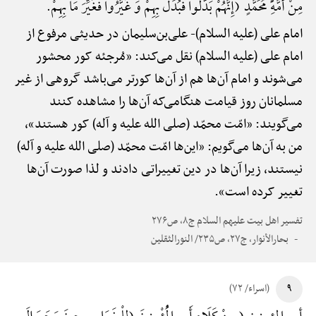
مِنْ أُمَّهًِْ مُحَمَّدٍ (إِنَّهُمْ بَدَّلُوا فَبُدِّلَ بِهِمْ وَ غَیَّرُوا فَغُیِّرَ مَا بِهِمْ.
امام علی (علیه السلام)-
علی‌بن‌سلیمان در حدیثی مرفوع از
امام علی (علیه السلام) نقل می‌کند: «مُرجئه کور محشور
می‌شوند و امام آن‌ها هم از آن‌ها کورتر می‌باشد گروهی از غیر
مسلمانان روز قیامت هنگامی‌که آن‌ها را مشاهده کنند
می‌گویند: «امّت محمّد (صلی الله علیه و آله) کور هستند»،
من به آن‌ها می‌گویم: «این‌ها امّت محمّد (صلی الله علیه و آله)
نیستند، زیرا آن‌ها در دین تغییراتی دادند و لذا صورت آن‌ها
تغییر کرده است».
تفسیر اهل بیت علیهم السلام ج۸، ص۲۷۶
بحارالأنوار، ج۲۷، ص۲۳۵/ النورالثقلین
۹
(اسراء/ ۷۲)