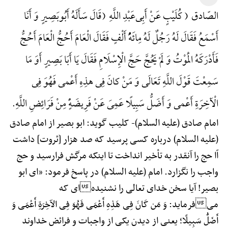
الصّادق ( کُلَیْبٍ عَنْ أَبِی‌عَبْدِ اللَّهِ (قَالَ سَأَلَهُ أَبُوبَصِیرٍ وَ أَنَا
أَسْمَعُ فَقَالَ لَهُ رَجُلٌ لَهُ مِائَهًُْ أَلْفٍ فَقَالَ الْعَامَ أَحُجُّ الْعَامَ أَحُجُّ
فَأَدْرَکَهُ الْمَوْتُ وَ لَمْ یَحُجَّ حَجَّ الْإِسْلَامِ فَقَالَ یَا أَبَا بَصِیرٍ أَوَ مَا
سَمِعْتَ قَوْلَ اللَّهِ تَعَالَی وَ مَنْ کانَ فِی هذِهِ أَعْمی فَهُوَ فِی
الْآخِرَةِ أَعْمی وَ أَضَلُّ سَبِیلًا عَمِیَ عَنْ فَرِیضَهًٍْ مِنْ فَرَائِضِ اللَّهِ.
امام صادق (علیه السلام)-
کلیب گوید: ابو بصیر از امام صادق
(علیه السلام) درباره کسی پرسید که صد هزار [ثروت] داشت
اّا حج را آنقدر به تأخیر انداخت تا اینکه مرگش فرارسید و حج
واجب را نگزارد. امام (علیه السلام) در پاسخ فرمود: «ای ابو
بصیر! آیا سخن خدای تعالی را نشنیدهای که
میفرماید: وَ مَن کَانَ فِی هَذِهِ أَعْمَی فَهُوَ فِی الآخِرَةِ أَعْمَی وَ
أَضَلُّ سَبِیلًا؛ یعنی از دیدن یکی از واجبات و فرائض خداوند