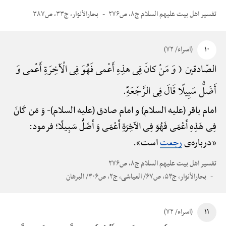
تفسیر اهل بیت علیهم السلام ج۸، ص۲۷۶
بحارالأنوار، ج۳۳، ص۳۸۷
۱۰
(اسراء/ ۷۲)
الصّادقین ( وَ مَنْ کانَ فِی هذِهِ أَعْمی فَهُوَ فِی الْآخِرَةِ أَعْمی وَ
أَضَلُّ سَبِیلًا قَالَ فِی الرَّجْعَهًِْ.
امام باقر (علیه السلام) و امام صادق (علیه السلام)-
وَ مَن کَانَ
فِی هَذِهِ أَعْمَی فَهُوَ فِی الآخِرَةِ أَعْمَی وَ أَضَلُّ سَبِیلًا؛ فرمود:
«درباره‌ی
رجعت
است».
تفسیر اهل بیت علیهم السلام ج۸، ص۲۷۶
بحارالأنوار، ج۵۳، ص۶۷/ العیاشی، ج۲، ص۳۰۶/ البرهان
۱۱
(اسراء/ ۷۲)