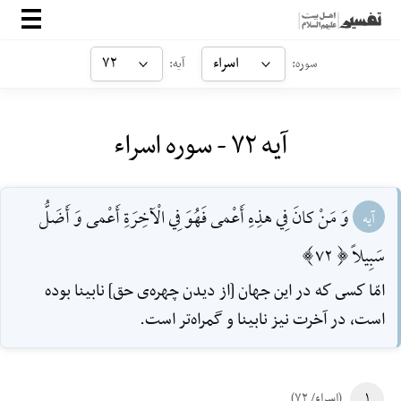
صفحه‌اصلی
اسراء
۷۲
سوره:
آیه:
معرفی
آیه ۷۲ - سوره اسراء
ارتباط با ما
ورود
وَ مَنْ كانَ فِي هذِهِ أَعْمى فَهُوَ فِي الْآخِرَةِ أَعْمى وَ أَضَلُّ
آیه
سَبِيلاً [72]
امّا كسى‌ كه در اين جهان [از ديدن چهره‌ی حق] نابينا بوده‌
است، در آخرت نيز نابينا و گمراه‌تر است.
۱
(اسراء/ ۷۲)