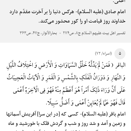
أَعْمَی.
امام صادق (علیه السلام)-
هرکس دنیا را بر آخرت مقدّم دارد
خداوند روز قیامت او را کور محشور می‌کند.
تفسیر اهل بیت علیهم السلام ج۸، ص۲۷۴
بحارالأنوار، ج۴۷، ص۳۶۳
۵
(اسراء/ ۷۲)
الباقر ( فَمَنْ لَمْ یَدُلَّهُ خَلْقُ السَّمَاوَاتِ وَ الْأَرْضِ وَ اخْتِلَافُ اللَّیْلِ
وَ النَّهَارِ وَ دَوَرَانُ الْفَلَکِ بِالشَّمْسِ وَ الْقَمَرِ وَ الْآیَاتُ الْعَجِیبَاتُ
عَلَی أَنَّ وَرَاءَ ذَلِکَ أَمْراً هُوَ أَعْظَمُ مِنْهُ فَهُوَ فِی الْآخِرَهًِْ أَعْمَی
قَالَ فَهُوَ عَمَّا لَمْ یُعَایِنْ أَعْمَی وَ أَضَلُّ سَبِیلًا.
امام باقر (علیه السلام)-
کسی که [در این سرا] آفرینش آسمانها
و زمین و آمد و شد روز و شب و گردش فلک با خورشید و ماه