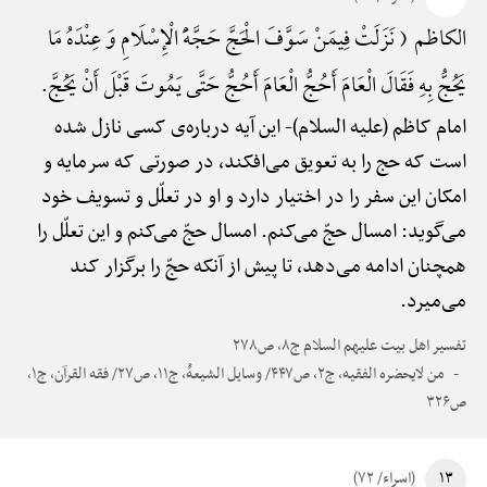
الکاظم ( نَزَلَتْ فِیمَنْ سَوَّفَ الْحَجَّ حَجَّهًَْ الْإِسْلَامِ وَ عِنْدَهُ مَا
یَحُجُّ بِهِ فَقَالَ الْعَامَ أَحُجُّ الْعَامَ أَحُجُّ حَتَّی یَمُوتَ قَبْلَ أَنْ یَحُجَّ.
امام کاظم (علیه السلام)-
این آیه درباره‌ی کسی نازل شده
است که حج را به تعویق می‌افکند، در صورتی که سرمایه و
امکان این سفر را در اختیار دارد و او در تعلّل و تسویف خود
می‌گوید: امسال حجّ می‌کنم. امسال حجّ می‌کنم و این تعلّل را
همچنان ادامه می‌دهد، تا پیش از آنکه حجّ را برگزار کند
می‌میرد.
تفسیر اهل بیت علیهم السلام ج۸، ص۲۷۸
من لایحضره الفقیه، ج۲، ص۴۴۷/ وسایل الشیعهًْ، ج۱۱، ص۲۷/ فقه القرآن، ج۱،
ص۳۲۶
۱۳
(اسراء/ ۷۲)