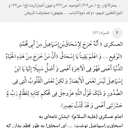
بحارالأنوار، ج۱۰، ص۳۱۶/ التوحید، ص۴۳۷ و عیون أخبارالرضا (ج۱، ص۱۷۴ و
النورالثقلین؛ فیهم: «و قد ذووالالباب ... یفهمون» محذوف/ البرهان
۷
(اسراء/ ۷۲)
العسکری ( أَنَّهُ خَرَجَ لِإِسْحَاقَ‌بْنِ‌إِسْمَاعِیلَ مِنْ أَبِی‌مُحَمَّدٍ
(تَوْقِیع ... وَ اعْلَمْ یَقِیناً یَا إِسْحَاقُ (أَنَّ مَنْ خَرَجَ مِنْ هَذِهِ الْحَیَاهًِْ
الدُّنْیَا أَعْمی فَهُوَ فِی الْآخِرَةِ أَعْمی وَ أَضَلُّ سَبِیلًا إِنَّهَا یَا ابْنَ
إِسْمَاعِیلَ لَیْسَ تَعْمَی الْأَبْصَارُ وَ لکِنْ تَعْمَی الْقُلُوبُ الَّتِی فِی
الصُّدُورِ وَ ذَلِکَ قَوْلُ اللَّهِ عزّوجلّ فِی مُحْکَمِ کِتَابِهِ لِلظَّالِمِ رَبِّ لِمَ
حَشَرْتَنِی أَعْمی وَ قَدْ کُنْتُ بَصِیرا.
امام عسکری (علیه السلام)-
ایشان نامه‌ای به
اسحاق‌بن‌اسماعیل نوشت: ... ای اسحاق! به طور قطع بدان که