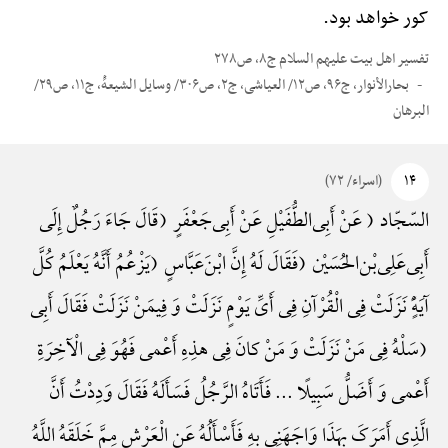
کور خواهد بود.
تفسیر اهل بیت علیهم السلام ج۸، ص۲۷۸
بحارالأنوار، ج۹۶، ص۱۲/ العیاشی، ج۲، ص۳۰۶/ وسایل الشیعهًْ، ج۱۱، ص۲۹/
البرهان
۱۴
(اسراء/ ۷۲)
السّجّاد ( عَنْ أَبِی‌الطُّفَیْلِ عَنْ أَبِی‌جَعْفَرٍ (قَالَ جَاءَ رَجُلٌ إِلَی
أَبِی‌عَلِی‌بْن‌الحُسَیْن (فَقَالَ لَهُ إِنَّ ابْنَ‌عَبَّاسٍ (یَزْعُمُ أَنَّهُ یَعْلَمُ کُلَّ
آیَهًٍْ نَزَلَتْ فِی الْقُرْآنِ فِی أَیِّ یَوْمٍ نَزَلَتْ وَ فِیمَنْ نَزَلَتْ فَقَالَ أَبِی
(سَلْهُ فِی مَنْ نَزَلَتْ وَ مَنْ کانَ فِی هذِهِ أَعْمی فَهُوَ فِی الْآخِرَةِ
أَعْمی وَ أَضَلُّ سَبِیلًا ... فَأَتَاهُ الرَّجُلُ فَسَأَلَهُ فَقَالَ وَدِدْتُ أَنَّ
الَّذِی أَمَرَکَ بِهَذَا وَاجَهَنِی بِهِ فَأَسْأَلُهُ عَنِ الْعَرْشِ مِمَّ خَلَقَهُ اللَّهُ