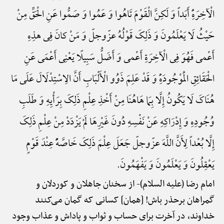
الْآخِرَهًِْ أَبَداً وَ لَکِنَّ الْقَوْمَ تَاهُوا وَ عَمُوا وَ صَمُّوا عَنِ الْحَقِّ مِنْ
حَیْثُ لَا یَعْلَمُونَ وَ ذَلِکَ قَوْلُهُ عزّوجلّ وَ مَنْ کانَ فِی هذِهِ
أَعْمی فَهُوَ فِی الْآخِرَةِ أَعْمی وَ أَضَلُّ سَبِیلًا یَعْنِی أَعْمَی عَنِ
الْحَقَائِقِ الْمَوْجُودَهًِْ وَ قَدْ عَلِمَ ذَوُو الْأَلْبَابِ أَنَّ الِاسْتِدْلَالَ عَلَی مَا
هُنَاکَ لَا یَکُونُ إِلَّا بِمَا هَاهُنَا مِنْ أَخْذِ عِلْمِ ذَلِکَ بِرَأْیِهِ وَ طَلَبِ
وُجُودِهِ وَ إِدْرَاکِهِ عَنْ نَفْسِهِ دُونَ غَیْرِهَا لَمْ یَزْدَدْ مِنْ عِلْمِ ذَلِکَ
إِلَّا بُعْداً لِأَنَّ اللَّهَ عزّوجلّ جَعَلَ عِلْمَ ذَلِکَ خَاصَّهًًْ عِنْدَ قَوْمٍ
یَعْقِلُونَ وَ یَعْلَمُونَ وَ یَفْهَمُونَ.
امام رضا (علیه السلام)-
از سخنان جاهلان و کوردلان و
گمراهان برحذر باش! [همان] کسانی که گمان می‌کنند
خداوند، در آخرت برای حساب و ثواب و پاداش و عذاب وجود