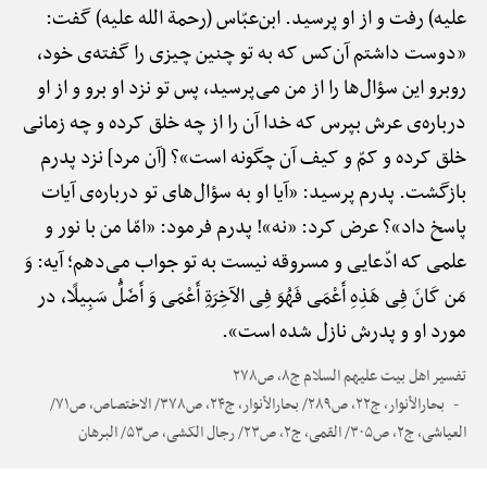
علیه) رفت و از او پرسید. ابن‌عبّاس (رحمة الله علیه) گفت:
«دوست داشتم آن‌کس که به تو چنین چیزی را گفته‌ی خود،
روبرو این سؤال‌ها را از من می‌پرسید، پس تو نزد او برو و از او
درباره‌ی عرش بپرس که خدا آن را از چه خلق کرده و چه زمانی
خلق کرده و کمّ و کیف آن چگونه است»؟ [آن مرد] نزد پدرم
بازگشت. پدرم پرسید: «آیا او به سؤال‌های تو درباره‌ی آیات
پاسخ داد»؟ عرض کرد: «نه»! پدرم فرمود: «امّا من با نور و
علمی که ادّعایی و مسروقه نیست به تو جواب می‌دهم؛ آیه: وَ
مَن کَانَ فِی هَذِهِ أَعْمَی فَهُوَ فِی الآخِرَةِ أَعْمَی وَ أَضَلُّ سَبِیلًا، در
مورد او و پدرش نازل شده است».
تفسیر اهل بیت علیهم السلام ج۸، ص۲۷۸
بحارالأنوار، ج۲۲، ص۲۸۹/ بحارالأنوار، ج۲۴، ص۳۷۸/ الاختصاص، ص۷۱/
العیاشی، ج۲، ص۳۰۵/ القمی، ج۲، ص۲۳/ رجال الکشی، ص۵۳/ البرهان