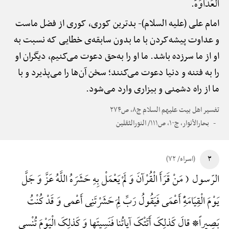
الْعَدَاوَهًْ.
امام علی (علیه السلام)-
بدترین کوری، کوری از فضل ماست
و عداوت پیشه‌کردن با ما بدون سابقه‌ی خطایی که نسبت به
او از ما سرزده باشد. ما او را به‌حق دعوت می‌کنیم، دیگران او
را به فتنه و دنیا دعوت می‌کنند؛ سخن آن‌ها را می‌پذیرد و با
ما از راه دشمنی و بیزاری وارد می‌شود.
تفسیر اهل بیت علیهم السلام ج۸، ص۲۷۴
بحارالأنوار، ج۱۰، ص۱۱۱/ النورالثقلین
۳
(اسراء/ ۷۲)
الرّسول ( مَنْ قَرَأَ الْقُرْآنَ وَ لَمْ یَعْمَلْ بِهِ حَشَرَهُ اللَّهُ عَزَّ وَ جَلَّ
یَوْمَ الْقِیَامَهًِْ أَعْمَی فَیَقُولُ رَبِّ لِمَ حَشَرْتَنِی أَعْمی وَ قَدْ کُنْتُ
بَصِیراً* قالَ کَذلِکَ أَتَتْکَ آیاتُنا فَنَسِیتَها وَ کَذلِکَ الْیَوْمَ تُنْسی