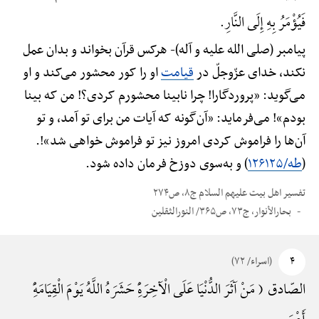
فَیُؤْمَرُ بِهِ إِلَی النَّارِ.
پیامبر (صلی الله علیه و آله)-
هرکس قرآن بخواند و بدان عمل
نکند، خدای عزّوجلّ در
قیامت
او را کور محشور می‌کند و او
می‌گوید: «پروردگارا! چرا نابینا محشورم کردی؟! من که بینا
بودم»! می‌فرماید: «آن‌گونه که آیات من برای تو آمد، و تو
آن‌ها را فراموش کردی امروز نیز تو فراموش خواهی شد»!.
(
طه/۱۲۶۱۲۵
) و به‌سوی دوزخ فرمان داده شود.
تفسیر اهل بیت علیهم السلام ج۸، ص۲۷۴
بحارالأنوار، ج۷۳، ص۳۶۵/ النورالثقلین
۴
(اسراء/ ۷۲)
الصّادق ( مَنْ آثَرَ الدُّنْیَا عَلَی الْآخِرَهًِْ حَشَرَهُ اللَّهُ یَوْمَ الْقِیَامَهًِْ