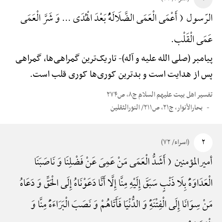
الرّسول ( أَعْمَی الْعَمَی الضَّلَالَهًُْ بَعْدَ الْهُدَی ... وَ شَرَّ الْعَمَی
عَمَی الْقَلْب.
پیامبر (صلی الله علیه و آله)-
تاریک‌ترین گمراهی‌ها، گمراهی
پس از هدایت است و بدترین کوری‌ها کوری قلب است.
تفسیر اهل بیت علیهم السلام ج۸، ص۲۷۴
بحارالأنوار، ج۲۱، ص۲۱۱/ النورالثقلین
۲
(اسراء/ ۷۲)
أمیرالمؤمنین ( أَشَدُّ الْعَمَی مَنْ عَمِیَ عَنْ فَضْلِنَا وَ نَاصَبَنَا
الْعَدَاوَهًَْ بِلَا ذَنْبٍ سَبَقَ إِلَیْهِ مِنَّا إِلَّا أَنَّا دَعَوْنَاهُ إِلَی الْحَقِّ وَ دَعَاهُ
مَنْ سِوَانَا إِلَی الْفِتْنَهًِْ وَ الدُّنْیَا فَأَتَاهُمْ وَ نَصَبَ الْبَرَاءَهًَْ مِنَّا وَ