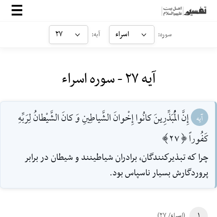
صفحه‌اصلی
اسراء
۲۷
سوره:
آیه:
معرفی
آیه ۲۷ - سوره اسراء
ارتباط با ما
ورود
إِنَّ الْمُبَذِّرِينَ كانُوا إِخْوانَ الشَّياطِينِ وَ كانَ الشَّيْطانُ لِرَبِّهِ
آیه
كَفُوراً [27]
چرا كه تبذيركنندگان، برادران شياطينند و شيطان در برابر
پروردگارش بسيار ناسپاس بود.
۱
(اسراء/ ۲۷)