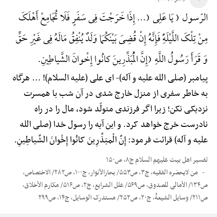
الرّسول ( یَا عَلِی (... إِذَا خَرَجْتَ فِی سَفَرٍ فَلَا تُجَامِعْ أَهْلَکَ
مِنْ تِلْکَ اللَّیْلَهًِْ فَإِنَّهُ إِنْ قُضِیَ بَیْنَکُمَا وَلَدٌ یُنْفِقُ مَالَهُ فِی غَیْرِ حَقٍّ
وَ قَرَأَ رَسُولُ اللَّهِ (إِنَّ الْمُبَذِّرِینَ کانُوا إِخْوانَ الشَّیاطِینِ.
پیامبر (صلی الله علیه و آله)-
ای علی (علیه السلام)! ... هرگاه
به خاطر سفری از منزل خارج شدی در آن شب با همسرت
نزدیکی نکن؛ زیرا اگر فرزندی متولّد شود، مال را در راه
نادرست خرج خواهد کرد. و این آیه را رسول خدا (صلی الله
علیه و آله) قرائت فرمود: إِنَّ الْمبَذِّرِینَ کانُوا إِخْوانَ الشَّیاطِینِ.
تفسیر اهل بیت علیهم السلام ج۸، ص۱۵۰
من لایحضره الفقیه، ج۳، ص۵۵۳/ بحارالأنوار، ج۱۰۰، ص۲۸۲/ الاختصاص،
ص۱۳۴/ الأمالی للصدوق، ص۵۶۹/ علل الشرایع، ج۲، ص۵۱۶/ مکارم الأخلاق،
ص۲۱۱/ وسایل الشیعهًْ، ج۲۰، ص۲۵۲/ مستدرک الوسایل، ج۱۴، ص۲۹۹