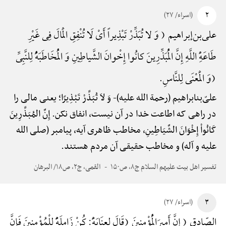
۲
(اسراء/ ۲۷)
علی‌بن‌إبراهیم ( وَ لا تُبَذِّرْ تَبْذِیراً أَیْ لَا تُنْفِقِ الْمَالَ فِی غَیْرِ
طَاعَهًِْ اللَّهِ إِنَّ الْمُبَذِّرِینَ کانُوا إِخْوانَ الشَّیاطِینِ وَ الْمُخَاطَبَهًُْ لِلنَّبِیِّ
(وَ الْمَعْنَی لِلنَّاسِ.
علیّ‌بن‎ابراهیم (رحمة الله علیه)-
وَ لاَ تُبَذِّرْ تَبْذِیرًا؛ یعنی مالی را
در راهی که اطاعت خدا در آن نیست، انفاق نکن. إِنَّ المُبَذِّرِینَ
کَانُواْ إِخْوَانَ الشَّیَاطِینِ، مخاطب ظاهری آیه، پیامبر (صلی الله
علیه و آله) و مخاطب حقیقی آن مردم هستند.
تفسیر اهل بیت علیهم السلام ج۸، ص۱۵۰
القمی، ج۲، ص۱۸/ البرهان
۳
(اسراء/ ۲۷)
الصّادق ( إِنَّ أَمِیرَالْمُؤْمِنِینَ (قَالَ لِعِنَایَهًَْ: کُنْ زَامِلَهًًْ لِلْمُؤْمِنِینَ فَإِنَّ