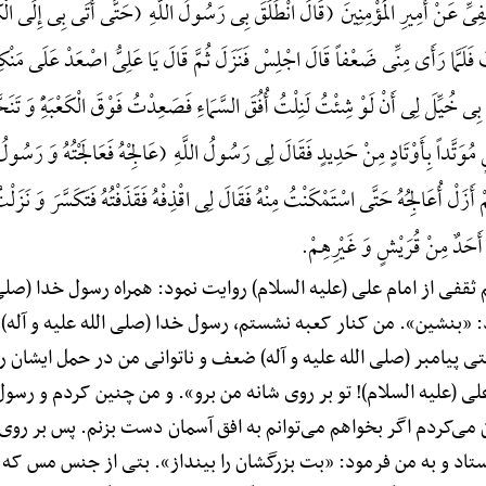
ِّ عَنْ أَمِیرِ الْمُؤْمِنِینَ (قَالَ انْطَلَقَ بِی رَسُولُ اللَّهِ (حَتَّی أَتَی بِی إِلَی الْک
فَلَمَّا رَأَی مِنِّی ضَعْفاً قَالَ اجْلِسْ فَنَزَلَ ثُمَّ قَالَ یَا عَلِیُّ اصْعَدْ عَلَی مَنْک
ِی خُیِّلَ لِی أَنْ لَوْ شِئْتُ لَنِلْتُ أُفُقَ السَّمَاءِ فَصَعِدْتُ فَوْقَ الْکَعْبَهًِْ وَ تَنَ
ُوَتَّداً بِأَوْتَادٍ مِنْ حَدِیدٍ فَقَالَ لِی رَسُولُ اللَّهِ (عَالِجْهُ فَعَالَجْتُهُ وَ رَسُول
زَلْ أُعَالِجُهُ حَتَّی اسْتَمْکَنْتُ مِنْهُ فَقَالَ لِی اقْذِفْهُ فَقَذَفْتُهُ فَتَکَسَّرَ وَ نَزَلْتُ
 أَحَدٌ مِنْ قُرَیْشٍ وَ غَیْرِهِمْ.
ثقفی از امام علی (علیه السلام) روایت نمود: همراه رسول خدا (صلی الل
 «بنشین». من کنار کعبه نشستم، رسول خدا (صلی الله علیه و آله)
ی پیامبر (صلی الله علیه و آله) ضعف و ناتوانی من در حمل ایشان را
لی (علیه السلام)! تو بر روی شانه من برو». و من چنین کردم و رسول خ
می‌کردم اگر بخواهم می‌توانم به افق آسمان دست بزنم. پس بر روی
یستاد و به من فرمود: «بت بزرگشان را بینداز». بتی از جنس مس که ب