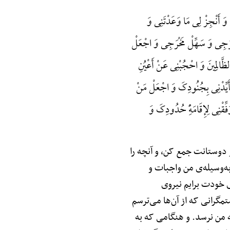
َ أَنْجِزْ لِی مَا وَعَدْتَنِی وَ
رَجِی وَ سَهِّلْ مَخْرَجِی وَ اجْعَلْ
ظَّالِمِینَ وَ احْجُبْنِی عَنْ أَعْیُنِ
فَأَیِّدْنِی بِجُنُودِکَ وَ اجْعَلْ مَنْ
ِّقْنِی لِإِقَامَهًِْ حُدُودِکَ وَ
 دوستانت جمع کن، و آنچه را
ه‌وسیله‌ی من واجبات و
ی خودت برایم نیروی
تمگرانی که از آن‌ها می‌ترسم
به من نرسد. و هنگامی که به