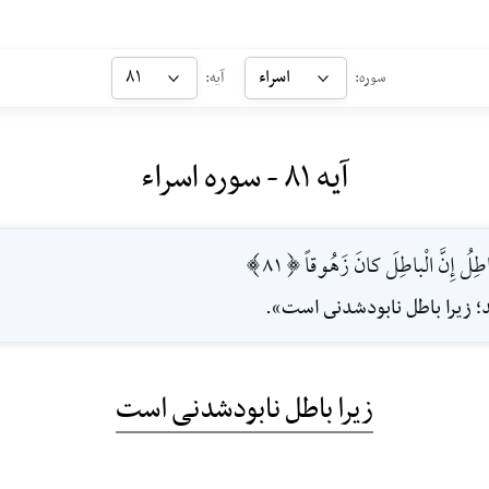
اسراء
۸۱
سوره:
آیه:
آیه ۸۱ - سوره اسراء
طِلُ إِنَّ الْباطِلَ كانَ زَهُوقاً [81]
د؛ زيرا باطل نابودشدنى است».
زیرا باطل نابودشدنی است