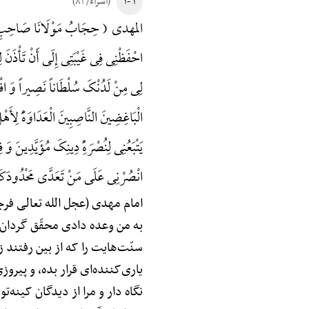
۱ -۱
(اسراء/ ۸۱)
المهدی ( حِجَابُ مَوْلَانَا صَاحِبِ الزَّمَا
احْفَظْنِی فِی غَیْبَتِی إِلَی أَنْ تَأْذ
لِی مِنْ لَدُنْکَ سُلْطَاناً نَصِیراً وَ افْتَ
الْبَاغِضِینَ النَّاصِبِینَ الْعَدَاوَهًَْ لِأ
یَتْبَعُنِی لِنُصْرَهًِْ دِینِکَ مُؤَیَّدِینَ 
انْصُرْنِی عَلَی مَنْ تَعَدَّی مَحْدُودَکَ و
امام مهدی (عجل الله تعالی فر
به من وعده دادی محقّق گردان، 
سنّت‌هایت را که از بین رفتند ز
یاری‌کننده‌ای قرار بده، و پیروز
نگاه دار و مرا از دیدگان کینه‌