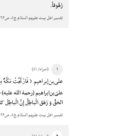
زَهُوقاً.
تفسیر اهل بیت علیهم السلام ج۸، ص۳۲۶
۱
(اسراء/ ۸۱)
علی‌بن‌إبراهیم ( فَارْتَجَّتْ مَکَّهًُْ مِ
علیّ‌بن‌ابراهیم (رحمة الله علیه)-
الحَقُّ وَ زَهَقَ الْباطِلُ إِنَّ الْباطِل
تفسیر اهل بیت علیهم السلام ج۸، ص۳۲۶