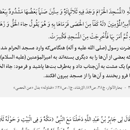
 (الْمَسْجِدَ الْحَرَامَ وَجَدَ فِیهِ ثَلَاثَمِائَهًٍْ وَ سِتِّینَ صَنَماً بَعْضُهَا مَشْدُودٌ بِبَعْض
ِیرُالْمُؤْمِنِینَ (لَهُ کَفّاً مِنَ الْحَصَی فَرَمَاهَا بِهِ وَ هُوَ یَقُولُ جاءَ الْحَقُّ وَ زَ
ِهِ ثُمَّ أَمَرَ بِهَا فَأُخْرِجَتْ مِنَ الْمَسْجِدِ فَکُسِرَتْ.
ت رسول (صلی الله علیه و آله) هنگامی‌که وارد مسجد الحرام شد، 
ی از آن‌ها را به دیگری بسته‌اند به امیرالمؤمنین (علیه السلام
ک مشت به آن‌جناب داد و به‌طرف بت‌ها پاشید و فرمود: جاءَ الحَقُّ وَ زَهَق
ا فرو ریختند و آن‌ها را از مسجد بیرون افکند.
بحارالأنوار، ج۳۸، ص۸۴/ الإرشاد، ج۱، ص۱۳۸؛ «فناوله» بدل «من الحصی»
 جَابِرُ بْنُ عَبْدِ اللَّهِ دَخَلْنَا مَعَ النَّبِیِّ (مَکَّهًَْ وَ فِی الْبَیْتِ وَ حَوْلَهُ ثَلَاثُمِا