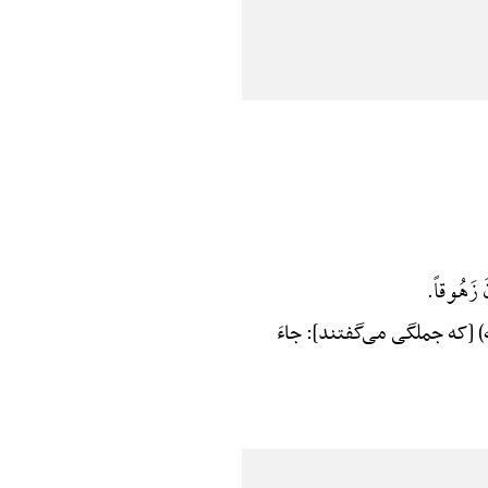
َ زَهُوقاً.
) [که جملگی می‌گفتند]: جاءَ