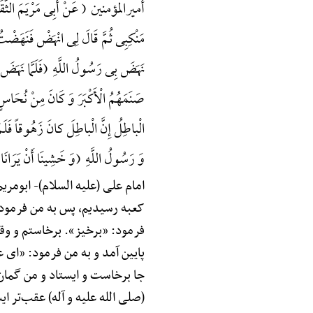
أمیرالمؤمنین ( عَنْ أَبِی مَرْیَمَ الثَّقَفِی
مَنْکِبِی ثُمَّ قَالَ لِی انْهَضْ فَنَهَضْتُ 
نَهَضَ بِی رَسُولُ اللَّهِ (فَلَمَّا نَهَضَ ب
صَنَمَهُمُ الْأَکْبَرَ وَ کَانَ مِنْ نُحَاسٍ م
الْباطِلُ إِنَّ الْباطِلَ کانَ زَهُوقاً فَلَمْ أَ
وَ رَسُولُ اللَّهِ (وَ خَشِینَا أَنْ یَرَانَا
امام علی (علیه السلام)-
ابومریم 
کعبه رسیدیم، پس به من فرمود:
فرمود: «برخیز». برخاستم و وقت
پایین آمد و به من فرمود: «ای ع
جا برخاست و ایستاد و من گمان 
(صلی الله علیه و آله) عقب‌تر ا