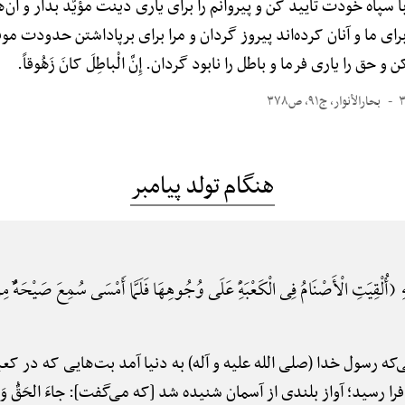
 سپاه خودت تأیید کن و پیروانم را برای یاری دینت مؤیّد بدار و آن‌ه
رای ما و آنان کرده‌اند پیروز گردان و مرا برای برپاداشتن حدودت مو
 حق را یاری فرما و باطل را نابود گردان. إِنَّ الْباطِلَ کانَ زَهُوقاً.
بحارالأنوار، ج۹۱، ص۳۷۸
هنگام تولد پیامبر
أُلْقِیَتِ الْأَصْنَامُ فِی الْکَعْبَهًِْ عَلَی وُجُوهِهَا فَلَمَّا أَمْسَی سُمِعَ صَیْحَهًٌْ مِن
که رسول خدا (صلی الله علیه و آله) به دنیا آمد بت‌هایی که در کع
ید؛ آواز بلندی از آسمان شنیده شد [که می‌گفت]: جاءَ الحَقُّ وَ زَهَقَ الْ