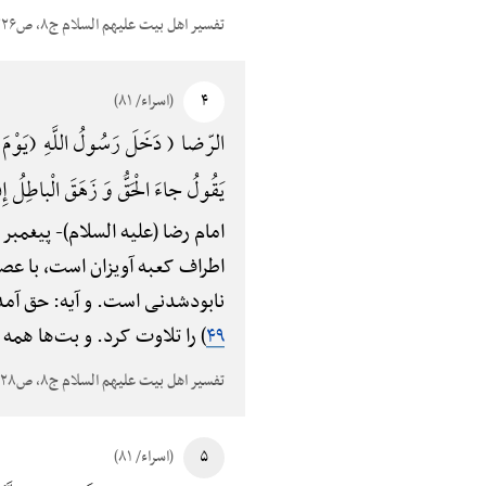
تفسیر اهل بیت علیهم السلام ج۸، ص۳۲۶
۴
(اسراء/ ۸۱)
الرّضا ( دَخَلَ رَسُولُ اللَّهِ (یَوْمَ فَتْحِ م
یَقُولُ جاءَ الْحَقُّ وَ زَهَقَ الْباطِلُ إِ
امام رضا (علیه السلام)-
پیغمبر 
اطراف کعبه آویزان است، با عصا
نابودشدنی است. و آیه: حق آمد!
۴۹
) را تلاوت کرد. و بت‌ها همه
تفسیر اهل بیت علیهم السلام ج۸، ص۳۲۸
۵
(اسراء/ ۸۱)