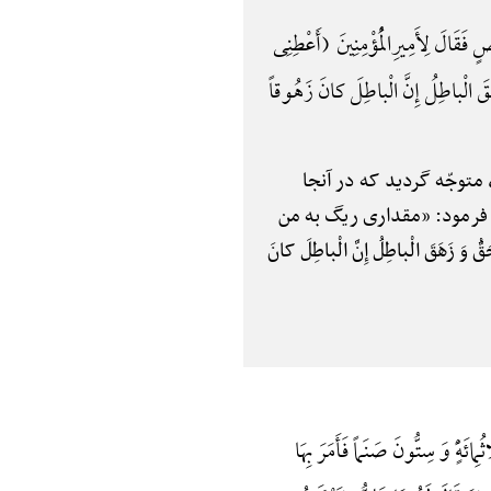
ٍ فَقَالَ لِأَمِیرِالْمُؤْمِنِینَ (أَعْطِنِی
هَقَ الْباطِلُ إِنَّ الْباطِلَ کانَ زَهُوقاً
متوجّه گردید که در آنجا
) فرمود: «مقداری ریگ به من
َ الْباطِلُ إِنَّ الْباطِلَ کانَ
ئَهًٍْ وَ سِتُّونَ صَنَماً فَأَمَرَ بِهَا