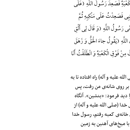
َعْبَهًِْ فَصَعِدَ رَسُولُ اللَّهِ (عَلَی
ِبِی فَصَعِدْتُ عَلَی مَنْکِبِهِ ثُمَّ
حَّی رَسُولُ اللَّهِ (وَ قَالَ لِی أَلْقِ
ُ اللَّهِ (یَقُولُ جاءَ الْحَقُّ وَ زَهَقَ
 مِنْ فَوْقِ الْکَعْبَهًِْ وَ انْطَلَقْتُ أَنَا
ه علیه و آله) راه افتاده تا به
 بر روی شانه‌ی من رفت، پس
 دید فرمود: «بنشین». آنگاه
دا (صلی الله علیه و آله) از
 خانه‌ی کعبه رفتم، رسول خدا
ا میخ‌های آهنین به زمین