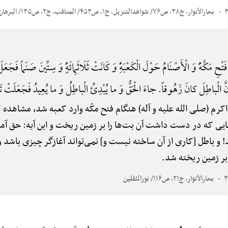
بحارالأنوار، ج۳۸، ص۷۶/ شواهدالتنزیل، ج۱، ص۴۵۳/ المناقب، ج۲، ص۱۳۵/ البرهان
َکَّهًَْ وَ الْأَصْنَامُ حَوْلَ الْکَعْبَهًِْ وَ کَانَتْ ثَلَاثَمِائَهًٍْ وَ سِتِّینَ صَنَماً فَجَعَلَ
نَّ الْباطِلَ کانَ زَهُوقاً. جاءَ الْحَقُّ وَ ما یُبْدِئُ الْباطِلُ وَ ما یُعِیدُ فَجَعَلَتْ ت
اکرم (صلی الله علیه و آله) هنگام فتح مکّه وارد کعبه شد، مشا
یی که در دست داشت آن بت‌ها را بر زمین ریخت و این آیه: حق آمد 
 و باطل [کاری از آن ساخته نیست و] نمی‌تواند آغازگر چیزی باشد و 
 بر زمین ریخته شد.
بحارالأنوار، ج۲۱، ص۱۱۶/ نورالثقلین