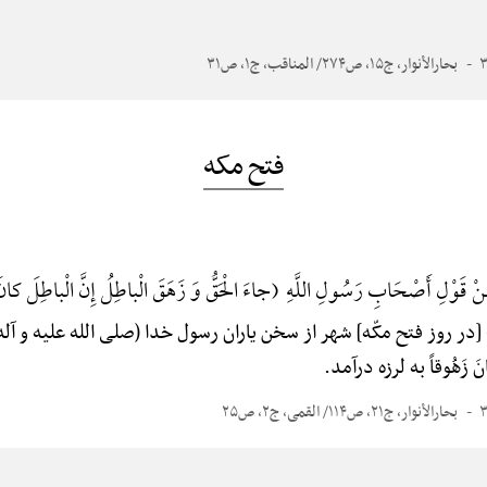
بحارالأنوار، ج۱۵، ص۲۷۴/ المناقب، ج۱، ص۳۱
فتح مکه
نْ قَوْلِ أَصْحَابِ رَسُولِ اللَّهِ (جاءَ الْحَقُّ وَ زَهَقَ الْباطِلُ إِنَّ الْباطِلَ کان
[در روز فتح مکّه] شهر از سخن یاران رسول خدا (صلی الله علیه و آله
َ کانَ زَهُوقاً به لرزه درآمد.
بحارالأنوار، ج۲۱، ص۱۱۴/ القمی، ج۲، ص۲۵