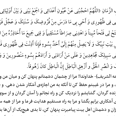
نِ (اللَّهُمَّ احْجُبْنِی عَنْ عُیُونِ أَعْدَائِی وَ اجْمَعْ بَیْنِی وَ بَیْنَ أَوْلِیَائِی و
َنَ لِی فِی ظُهُورِی وَ أَحْیِ بِی مَا دَرَسَ مِنْ فُرُوضِکَ وَ سُنَنِکَ وَ عَجِّلْ فَ
حْ لِی فَتْحاً مُبِیناً وَ اهْدِنِی صِرَاطاً مُسْتَقِیماً وَ قِنِی جَمِیعَ مَا أُحَاذِرُهُ مِنَ ال
َهْلِ بَیْتِ نَبِیِّکَ وَ لَا یَصِلْ مِنْهُمْ إِلَیَّ أَحَدٌ بِسُوءٍ فَإِذَا أَذِنْتَ فِی ظُهُورِی 
وَ فِی سَبِیلِکَ مُجَاهِدِینَ وَ عَلَی مَنْ أَرَادَنِی وَ أَرَادَهُمْ بِسُوءٍ مَنْصُورِینَ وَ وَف
َ انْصُرِ الْحَقَّ و أَزْهِقِ الْبَاطِلَ إِنَّ الْباطِلَ کانَ زَهُوقاً.
جه الشریف)-
خداوندا! مرا از چشمان دشمنانم پنهان کن و میان من و
و مرا در غیبتم حفظ کن تا آنکه به من اجازه‌ی آشکار شدن دهی. و ب
نده گردان، گشایشم را نزدیک کن و راه نجاتم را آسان گردان و از سو
ی آشکاری برایم بگشا و مرا به راه مستقیم هدایت فرما و مرا از همه س
توزان و دشمنان اهل بیت پیامبرت پنهان کن، تا بدی هیچ‌یک از آن‌ها 