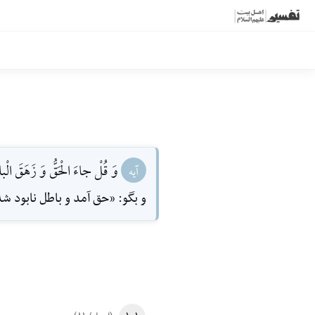
وَ قُلْ جاءَ الْحَقُّ وَ زَهَقَ الْبا
آیه
و بگو: «حق آمد و باطل نابود ش