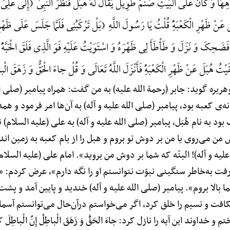
هِهَا وَ کَانَ عَلَی الْبَیْتِ صَنَمٌ طَوِیلٌ یُقَالُ لَهُ هُبَلُ فَنَظَرَ النَّبِیُّ (إِلَی عَلِیّ
 عَنْ ظَهْرِ الْکَعْبَهًِْ قُلْتُ یَا رَسُولَ اللَّهِ (بَلْ تَرْکَبُنِی فَلَمَّا جَلَسَ عَلَی ظَهْرِی ل
حِکَ وَ نَزَلَ وَ طَأْطَأَ لِی ظَهْرَهُ وَ اسْتَوَیْتُ عَلَیْهِ فَوَ الَّذِی فَلَقَ الْحَبَّهًَْ وَ بَ
قَیْتُ هُبَلَ عَنْ ظَهْرِ الْکَعْبَهًِْ فَأَنْزَلَ اللَّهُ تَعَالَی وَ قُلْ جاءَ الْحَقُّ وَ زَهَقَ الْ
هریره گوید: جابر (رحمة الله علیه) به من گفت: همراه پیامبر (صلی الل
به بود، پیامبر (صلی الله علیه و آله) به آن‌ها امر فرمود و همه و
بود به نام هُبَل، پیامبر (صلی الله علیه و آله) به علی (علیه السلام)
وش من می‌روی یا من بر دوش تو بروم و هبل را از بام کعبه به زمین ا
یه و آله)! البتّه که شما بر دوش من بروید». امام علی (علیه السلا
ا رفت به‌خاطر سنگینی نبوّت نتوانستم او را نگه دارم»، عرض کردم: 
 بالا بروم». پیامبر (صلی الله علیه و آله) خندید و پایین آمد و پش
شکافت و نسیم را خلق کرد، اگر می‌خواستم درآن‌حال می‌توانستم آس
خداوند این آیه را نازل کرد: جاءَ الحَقُّ وَ زَهَقَ الْباطِلُ إِنَّ الْباطِلَ کان