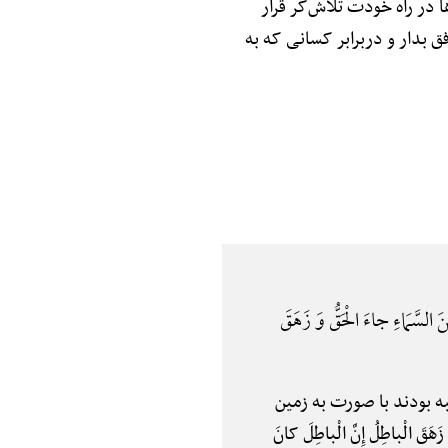
ا در راه خودت تلاش‌گر قرار
فق بدار و دربرابر کسانی که به
َ السَّمَاءِ جاءَ الْحَقُّ وَ زَهَقَ
به بودند با صورت به زمین
باطِلُ إِنَّ الْباطِلَ کانَ