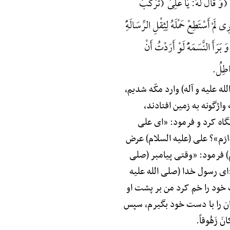
ٍ (وَ قَالَ لَهُ: یَا عَلِیُّ (تَرْکَبُ
َمْ أَسْتَطِعْ حَمْلَهُ لِثِقْلِ الرِّسَالَهًِْ
رَأَ النَّسَمَهًَْ لَوْ أَرَدْتُ أَنْ
باطِلُ.
ه علیه و آله) وارد مکّه شدیم،
اژگونه به زمین افتادند،
 نگاه کرد و فرمود: «ای علی
ندازم»؟ علی (علیه السلام) عرض
م) فرمود: «وقتی پیامبر (صلی
«ای رسول خدا (صلی الله علیه
ت خود را خم کرد من بر پشت او
مان را با دست خود بگیرم، سپس
َ زَهُوقاً.