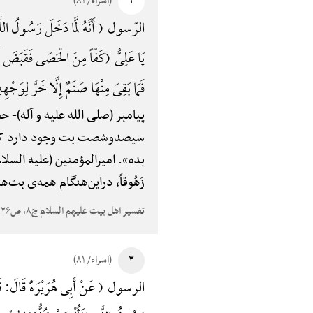
۲
(اسراء/ ۸۱)
الرّسول ( أَنَّهُ لَمَّا دَخَلَ رَسُولُ اللَّهِ
یَا عَلِیُّ (کَفّاً مِنَ الْحَصَی فَقَبَضَ أَم
فَمَا بَقِیَ مِنْهَا صَنَمٌ إِلَّا خَرَّ لِوَجْه
پیامبر (صلی الله علیه و آله)-
حضر
سیصدوشصت بت وجود دارد که بعض
بده». امیرالمؤمنین (علیه السلام) ی
زَهُوقاً، دراین‌هنگام همه‌ی بت‌ه
تفسیر اهل بیت علیهم السلام ج۸، ص۳۲۶
۳
(اسراء/ ۸۱)
الرسول ( عَنْ أَبِی هُرَیْرَهًَْ قَالَ: قَالَ لِی