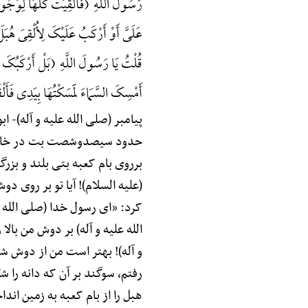
رَسُولُ اللَّهِ (فَأُلْقِیَتْ کُلُّهَا لِوُجُو
عَلَیَّ أَوْ أَرْکَبُ عَلَیْکَ لِأُلْقِیَ هُبَلَ
قُلْتُ یَا رَسُولَ اللَّهِ (بَلْ أَرْکَبُکَ فَضَ
أَمْسِکَ السَّمَاءَ لَمَسَکْتُهَا بِیَدِی فَأَلْ
پیامبر (صلی الله علیه و آله)-
ابو
حدود سیصدوشصت بت در خانه‌ی کع
برروی بام کعبه بتی بلند و بزرگ 
(علیه السلام)! آیا تو بر روی د
کرد: «ای رسول خدا (صلی الله عل
الله علیه و آله) بر دوش من بال
و آله)! بهتر است من از دوش شما
رفتم، سوگند بر آن که دانه را 
هبل را از بام کعبه به زمین انداختم و 