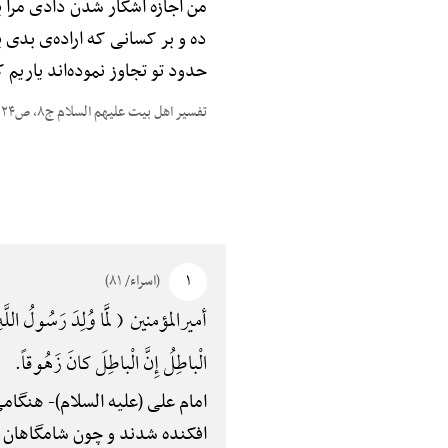
من اجازه آشکار شدن دادی مرا با
ده و بر کسانی که اراده‌ی بدی ب
حدود تو تجاوز نموده‌اند یاریم کن و
تفسیر اهل بیت علیهم السلام ج۸، ص۳۲۴
۱
(اسراء/ ۸۱)
أمیرالمؤمنین ( لَمَّا وُلِدَ رَسُولُ اللَّهِ (
الْباطِلُ إِنَّ الْباطِلَ کانَ زَهُوقاً.
امام علی (علیه السلام)-
هنگامی‌
افکنده شدند و چون شامگاهان فرا رس