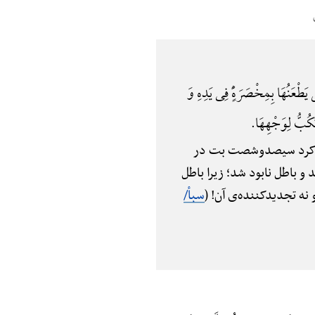
 یَطْعَنُهَا بِمِخْصَرَهًٍْ فِی یَدِهِ وَ
َکُبُّ لِوَجْهِهَا.
هده کرد سیصدوشصت بت در
و باطل نابود شد؛ زیرا باطل
نه تجدیدکننده‌ی آن! (
سبأ/