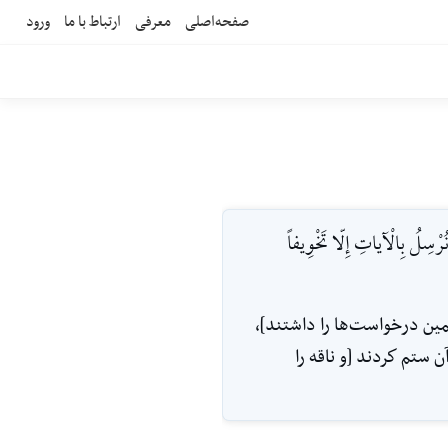
صفحه‌اصلی
معرفی
ارتباط با ما
ورود
نُرْسِلُ بِالْآياتِ إِلّا تَخْوِيفاً
همين درخواست‌ها را داشتند]،
ن ستم‌ كردند [و ناقه را