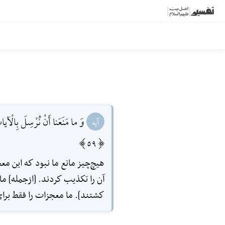
وَ ما مَنَعَنا أَنْ نُرْسِلَ بِالْآياتِ
آیه
[59]
هيچ‌چيز مانع ما نبود كه اين مع
آن را تكذيب‌ كردند. [ازجمله] ما 
كشتند]. ما معجزات را فقط براى