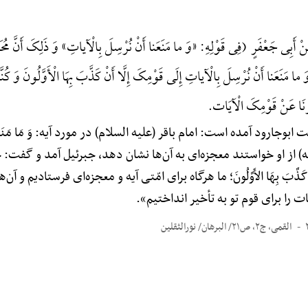
 أَبِی جَعْفَرٍ (فِی قَوْلِهِ: «وَ ما مَنَعَنا أَنْ نُرْسِلَ بِالْآیاتِ» وَ ذَلِکَ أَنَّ مُحَمَّداً (س
 ما مَنَعَنا أَنْ نُرْسِلَ بِالْآیاتِ إِلَی قَوْمِکَ إِلَّا أَنْ کَذَّبَ بِهَا الْأَوَّلُونَ وَ کُنَّا إِذَا 
خَّرْنَا عَنْ قَوْمِکَ الْآیَات.
ابوجارود آمده است: امام باقر (علیه السلام) در مورد آیه: وَ مَا مَنَعَنَا أَ
) از او خواستند معجزه‌ای به آن‌ها نشان دهد، جبرئیل آمد و گفت: خدا
إِلاَّ أَن کَذَّبَ بِهَا الأَوَّلُونَ؛ ما هرگاه برای امّتی آیه و معجزه‌ای فرستادیم و
ت را برای قوم تو به تأخیر انداختیم».
القمی، ج۲، ص۲۱/ البرهان/ نورالثقلین