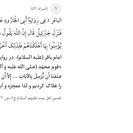
۱
(اسراء/ ۵۹)
الباقر ( فِی رِوَایَهًِْ أَبِی الْجَارُودِ عَنْ
فَنَزَلَ جَبْرَئِیلُ قَالَ إِنَّ اللَّهَ یَقُولُ وَ
یُؤْمِنُوا بِهَا أَهْلَکْنَاهُمْ فَلِذَلِکَ أَ
امام باقر (علیه السلام)-
در روایت 
«قوم محمّد (صلی الله علیه و آله
مَنَعَنَا أَن نُّرْسِلَ بِالآیَاتِ ... 
را هلاک کردیم و لذا معجزه و آیا
تفسیر اهل بیت علیهم السلام ج۸، ص۲۲۰