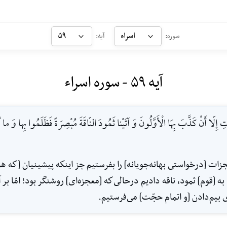
اسراء
۵۹
سوره:
آیه:
آیه ۵۹ - سوره اسراء
 إِلّا أَنْ كَذَّبَ بِهَا الْأَوَّلُونَ وَ آتَيْنا ثَمُودَ النّاقَةَ مُبْصِرَةً فَظَلَمُوا بِها وَ ما 
جزات [درخواستى بهانه‌جويانه] را بفرستيم جز اينكه پيشينيان [كه 
به [قوم] ثمود، ناقه داديم درحالى‌كه [معجزه‌اى] روشنگر بود؛ امّا ‌بر آ
 بيم‌دادن [و اتمام حجّت] مى‌فرستيم.