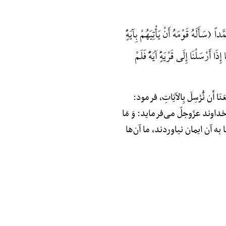
َأَلَهُ قَوْمَهُ أَنْ یَأْتِیَهُمْ بِآیَهًٍْ
أَرْسَلْنَا إِلَی قَرْیَهًٍْ آیَهًًْ فَلَمْ
ن نُّرْسِلَ بِالآیَاتِ، فرمود:
وند عزّوجلّ می‌فرماید: وَ مَا
 آن‌ها به آن ایمان نیاوردند، ما آن‌ها