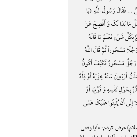
ِنَبِیٍّ ... فَقَالَ رَسُولُ اللَّهِ (یَا
 فَقُلْ مَا بَدَا لَکَ وَ أَفْصِحْ عَنْ
بِکُلِّ شَیْءٍ تَعْلَمُ مَا قَالَهُ
َجُلًا مَسْحُوراً ثُمَّ قَالَ اللَّهُ
لَّا رَجُلٌ مَسْحُورٌ فَکَیْفَ أَکُونُ
َرْبَعِینَ سَنَهًًْ خِزْیَهًًْ أَوْ ذِلَّهًًْ
ًِْ بِحَوْلِ نَفْسِهِ وَ قُوَّتِهَا أَوْ
ا إِلَی أَنْ یُثْبِتُوا عَلَیْکَ عَمًی
سلام) عرض کردم: «آیا وقتی