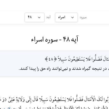
اسراء
۴۸
سوره:
آیه:
آیه ۴۸ - سوره اسراء
ثالَ فَضَلُّوا فَلا يَسْتَطِيعُونَ سَبِيلاً [48]
، در نتيجه گمراه ‌شدند و نمى‌توانند راه حق را پيدا كنند.
کَ الْأَمْثالَ فَضَلُّوا فَلا یَسْتَطِیعُونَ سَبِیلًا قَالَ إِلَی وَلَایَهًِْ عَلِیٍّ (وَ ع