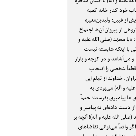
ه علیه و آله) با ایشان مناظره
حاب خود کنار خانه کعبه
ش از قبیل: ولیدبن‌مغیره
وهی از پیروان آن‌ها اجتماع
 «یا محمّد (صلی الله علیه و
انی با اینکه شایسته نیست
و می‌آشامد و در کوچه و بازار
 قطعاً شخصی را انتخاب
وان. خداوند از تمام این
علیه و آله) می‌بودی به
 ما پیامبری بفرستد؛ حتماً
ز دست داده‌ای نه پیامبر و
صلی الله علیه و آله)! آنچه بر
ر واقعاً می‌توانی تقاضاهای