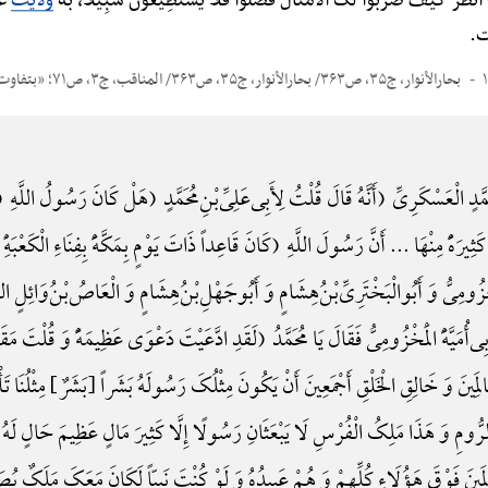
انْظُرْ کَیْفَ ضَرَبُوا لَکَ الْأَمْثالَ فَضَلُّوا فَلا یَسْتَطِیعُونَ سَبِیلًا، به
ولایت
عل
ت.
بحارالأنوار، ج۳۵، ص۳۶۳/ بحارالأنوار، ج۳۵، ص۳۶۳/ المناقب، ج۳، ص۷۱؛ «بتفاوت لفظی»
الْعَسْکَرِیِّ (أَنَّهُ قَالَ قُلْتُ لِأَبِی‌عَلِیِّ‌بْنِ‌مُحَمَّدٍ (هَلْ کَانَ رَسُولُ اللَّهِ (یُنَ
ثِیرَهًًْ مِنْهَا ... أَنَّ رَسُولَ اللَّهِ (کَانَ قَاعِداً ذَاتَ یَوْمٍ بِمَکَّهًَْ بِفِنَاءِ الْکَعْبَهًِْ
مَخْزُومِیُّ وَ أَبُوالْبَخْتَرِیِّ‌بْنُ‌هِشَامٍ وَ أَبُوجَهْلِ‌بْنُ‌هِشَامٍ وَ الْعَاصُ‌بْنُ‌وَائِلٍ السَّهْم
‌أَبِی‌أُمَیَّهًَْ الْمَخْزُومِیُّ فَقَالَ یَا مُحَمَّدُ (لَقَدِ ادَّعَیْتَ دَعْوَی عَظِیمَهًًْ وَ قُلْت
َالَمِینَ وَ خَالِقِ الْخَلْقِ أَجْمَعِینَ أَنْ یَکُونَ مِثْلُکَ رَسُولَهُ بَشَراً {بَشَرٌ} مِثْلُنَا ت
رُّومِ وَ هَذَا مَلِکُ الْفُرْسِ لَا یَبْعَثَانِ رَسُولًا إِلَّا کَثِیرَ مَالٍ عَظِیمَ حَالٍ ل
َمِینَ فَوْقَ هَؤُلَاءِ کُلِّهِمْ وَ هُمْ عَبِیدُهُ وَ لَوْ کُنْتَ نَبِیّاً لَکَانَ مَعَکَ مَلَکٌ یُص