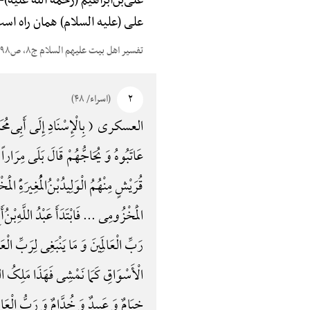
علیّ‌بن‌ابراهیم (رحمة الله علیه)-
علی (علیه السلام) همان راه اس
تفسیر اهل بیت علیهم السلام ج۸، ص۱۹۸
۲
(اسراء/ ۴۸)
العسکری ( بِالْإِسْنَادِ إِلَی أَبِی‌مُحَمَّدٍ 
عَاتَبُوهُ وَ یُحَاجُّهُمْ قَالَ بَلَی مِرَاراً کَ
قُرَیْشٍ مِنْهُمُ الْوَلِیدُ‌بْنُ‌الْمُغِیرَهًِْ الْ
الْمَخْزُومِی ... فَابْتَدَأَ عَبْدُ اللَّهِ‌بْنُ
رَبِّ الْعَالَمِینَ وَ مَا یَنْبَغِی لِرَبِّ الْع
الْأَسْوَاقِ کَمَا نَمْشِی فَهَذَا مَلِکُ ال
خِیَامٌ وَ عَبِیدٌ وَ خُدَّامٌ وَ رَبُّ الْعَال