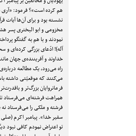
یهودیان و مخالفین بر پیامبر اکر
هم کرده است»؟ فرمود: «آری چند
نشسته بود و برای آن‌ها آیات قر
مخزومی و ابو البختری پسر هشام 
نمودند و با هم به گفتگو پرداخت
آله)! ادّعای بزرگی کرده‌ای و س
خداوند و آفریننده‌ی جهان مانند
راه می‌رود، یک مطالعه درباره‌ی
می‌کنند که موقعیّتی داشته باشد
فرمانروایان بزرگ‌تر و باقدرت‌تر
همراهت فرشته‌ای می‌فرستاد تا ت
فرشته و ملکی را می‌فرستاد نه
سفیر خدا». پیامبر اکرم (صلی ال
تو اعتراض نمودم کافی نبود دیگر