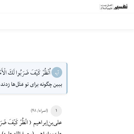
اُنْظُرْ كَيْفَ ضَرَبُوا لَكَ الْأَمْ
آیه
ببين چگونه براى تو مَثَل‌ها زدند
۱
(اسراء/ ۴۸)
علی‌بن‌إبراهیم ( انْظُرْ کَیْفَ ضَرَبُوا لَ