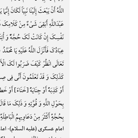
اللَّهُ أَنْ یَبْعَثَ إِلَیْنَا نَبِیّاً لَکَانَ إِن
عَبْدَاللَّهِ أَبَقِیَ شَیْءٌ مِنْ کَلَامِکَ فَق
نَفْسِکَ إِنْ کَانَتْ لَکَ حُجَّهًٌْ وَ أْتِنَا
عِبَادُکَ فَأَنْزَلَ اللَّهُ عَلَیْهِ یَا مُحَ
تَعَالَی انْظُرْ کَیْفَ ضَرَبُوا لَکَ الْأَم
کَذَلِکَ وَ قَدْ تَعْلَمُونَ أَنِّی فِی صِحَّهًِْ 
أَوْ کَذِبَهًًْ أَوْ جِنَایَهًًْ {خَنَاءً} أَوْ خَ
بِحَوْلِ اللَّهِ وَ قُوَّتِهِ وَ ذَلِکَ مَا قَ
بِحُجَّهًٍْ أَکْثَرَ مِنْ دَعَاوِیهِمُ الْبَاطِلَهْ
امام عسکری (علیه السلام)-
امام