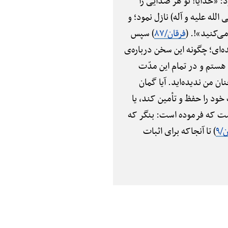
د: «خدایا! تو هر صدایی را
لله علیه و آله) نازل نمود؛ و
می‌کنید»!. (
فرقان/۸۷
) سپس
 سحر شده‌ای؛ چگونه این سخن درباره‌ی
ستم و در تمام این مدّت
 من ندیده‌اید. آیا گمان
ود را حفظ و تأمین کند، یا
است که فرموده است: بنگر که
/۹
) تا آنجاکه برای اثبات