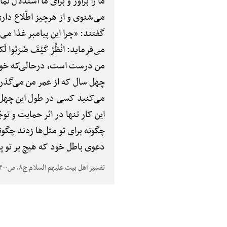
ما را برآور و برای ما استدلال ن
می‌شنوی و از هرچیز اطّلاع داری،
گفتند: «چرا این پیامبر غذا می‌خ
می‌فرماید: انْظُرْ کَیْفَ ضَرَبُوا ل
من درست است، درحالی‌که خود 
چهل سال که از عمر من می‌گذرد
می‌کنید کسی در طول این چهل س
این کار تنها در اثر حمایت و ت
چگونه برای تو مثل‌ها زدند چگون
دعوی باطل خود که هیچ بر تو پ
تفسیر اهل بیت علیهم السلام ج۸، ص۲۰۰