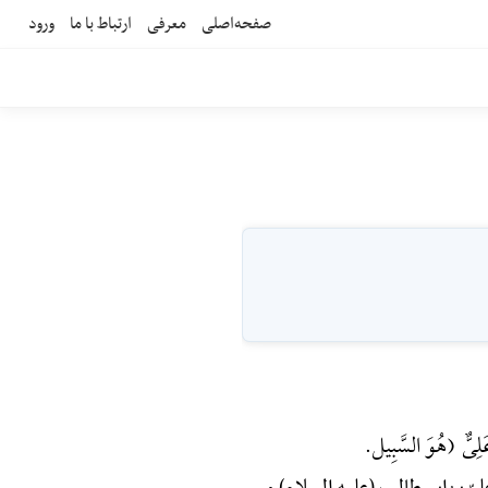
صفحه‌اصلی
معرفی
ارتباط با ما
ورود
َلِیٌّ (هُوَ السَّبِیل.