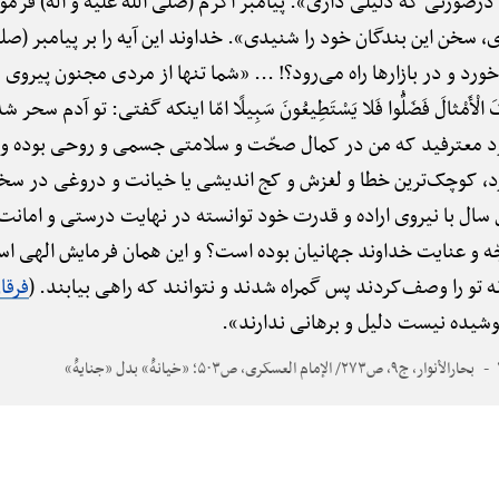
ما درصورتی که دلیلی داری». پیامبر اکرم (صلی الله علیه و آله) فرمو
 سخن این بندگان خود را شنیدی». خداوند این آیه را بر پیامبر (صلی ا
ورد و در بازارها راه می‌رود؟! ... «شما تنها از مردی مجنون پیروی 
َکَ الْأَمْثالَ فَضَلُّوا فَلا یَسْتَطِیعُونَ سَبِیلًا امّا اینکه گفتی: تو آدم
معترفید که من در کمال صحّت و سلامتی جسمی و روحی بوده و ه
، کوچک‌ترین خطا و لغزش و کج اندیشی یا خیانت و دروغی در سخنان
ال با نیروی اراده و قدرت خود توانسته در نهایت درستی و امانت خ
وجّه و عنایت خداوند جهانیان بوده است؟ و این همان فرمایش الهی 
ه تو را وصف‌کردند پس گمراه شدند و نتوانند که راهی بیابند. (
فرقان
وشیده نیست دلیل و برهانی ندارند».
بحارالأنوار، ج۹، ص۲۷۳/ الإمام العسکری، ص۵۰۳؛ «خیانهًْ» بدل «جنایهًْ»