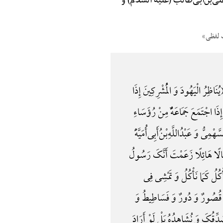
یّ‌بن‌ابی‌طالب (علیه السلام) و
اظِرُ الْیَهُودَ وَ الْمُشْرِکِینَ إِذَا
 إِذَا اجْتَمَعَ جَمَاعَهًٌْ مِنْ رُؤَسَاءِ
ِیُّ وَ عَبْدُاللَّهِ‌بْنُ‌أَبِی‌أُمَیَّهًَْ
َ مَقَالًا هَائِلًا زَعَمْتَ أَنَّکَ رَسُولُ
َأْکُلُ کَمَا نَأْکُلُ وَ تَمْشِی فِی
َهُ قُصُورٌ وَ دُورٌ وَ فَسَاطِیطُ وَ
َدِّقُکَ وَ نُشَاهِدُهُ بَلْ لَوْ أَرَادَ