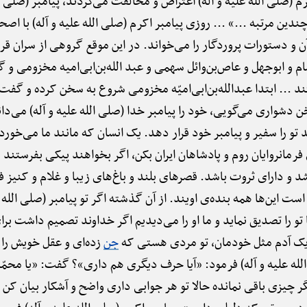
م (صلی الله علیه و آله) اعتراض و مخالفت می‌کردند، پیامبر (صلی الل
ین مرتبه ...» ... روزی پیامبر اکرم (صلی الله علیه و آله) با اص
آن و دستورات پروردگار را می‌خواند. در این موقع گروهی از سران قری
و ابوجهل و عاص‌بن‌وائل سهمی و عبد الله‌بن‌ابی‌امیه مخزومی و گر
ند ... ابتدا عبدالله‌بن‌ابی‌امیّه مخزومی شروع به سخن کرده و گفت:
خن دشواری می‌گویی، خود را پیامبر خدا (صلی الله علیه و آله) می‌د
 تو را سفیر و پیامبر خود قرار دهد. یک انسان که مانند ما می‌خورد 
 فرمانروایان روم و پادشاهان ایران بکن، اگر بخواهند پیکی بفرستند
 و دارای ثروت باشد. قصرهای بلند و باغ‌های زیبا و غلام و کنیز فرا
 است این‌ها همه بنده‌ی اویند. از آن گذشته اگر تو پیامبر (صلی الله 
و را تصدیق نماید و ما او را می‌دیدیم اگر خداوند تصمیم داشت برای
 یک آدم مثل خودمان، تو مردی هستی که
جن
زده‌ای و عقل خویش را ا
له علیه و آله) فرمود: «آیا حرف دیگری هم داری»؟ گفت: «یا محمّد (
 چیزی باقی نمانده حالا تو هر جوابی داری واضح و آشکار بیان کن اگ