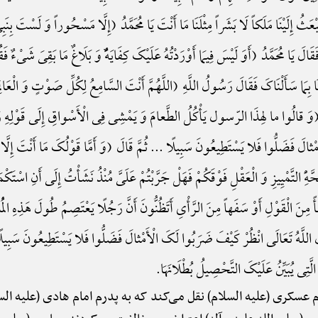
َّمَا یَبْعَثُ إِلَیْنَا مَلَکاً لَا بَشَراً مِثْلَنَا مَا أَنْتَ یَا مُحَمَّدُ (إِلَّا مَسْحُوراً وَ لَسْتَ ب
َالَ یَا مُحَمَّدُ (أَوَ لَیْسَ فِیمَا أَوْرَدْتُهُ عَلَیْکَ کِفَایَهًٌْ وَ بَلَاغٌ مَا بَقِیَ شَیْءٌ
 بِمَا سَأَلْنَاکَ فَقَالَ رَسُولُ اللَّهِ (اللَّهُمَّ أَنْتَ السَّامِعُ لِکُلِّ صَوْتٍ وَ الْعَالِمُ 
مَّدُ (وَ قالُوا ما لِهذَا الرّسول یَأْکُلُ الطَّعامَ وَ یَمْشِی فِی الْأَسْواقِ إِلَی قَوْلِهِ ر
ْثالَ فَضَلُّوا فَلا یَسْتَطِیعُونَ سَبِیلًا ... ثُمَّ قَالَ (وَ أَمَّا قَوْلُکَ مَا أَنْتَ إِ
التَّمْیِیزِ وَ الْعَقْلِ فَوْقَکُمْ فَهَلْ جَرَّبْتُمْ عَلَیَّ مُنْذُ نَشَأْتُ إِلَی أَنِ اسْتَکْمَلْتُ أ
طأً مِنَ الْقَوْلِ أَوْ سَفَهاً مِنَ الرَّأْیِ أَتَظُنُّونَ أَنَّ رَجُلًا یَعْتَصِمُ طُولَ هَذِهِ الْمُدَّه
الَ اللَّهُ تَعَالَی انْظُرْ کَیْفَ ضَرَبُوا لَکَ الْأَمْثالَ فَضَلُّوا فَلا یَسْتَطِیعُونَ سَبِیلً
ًِ الَّتِی یُبَیِّنُ عَلَیْکَ التَّحْصِیلُ بُطْلَانَهَا.
 عسکری (علیه السلام) نقل می‌کند که به پدرم امام هادی (علیه ال