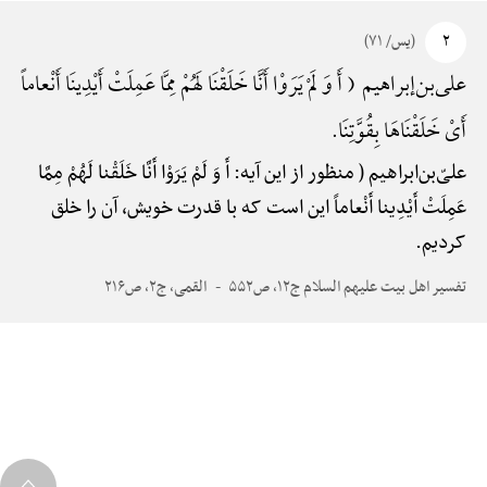
۲
(یس/ ۷۱)
علی‌بن‌إبراهیم ( أَ وَ لَمْ یَرَوْا أَنَّا خَلَقْنَا لَهُمْ مِمَّا عَمِلَتْ أَیْدِینَا أَنْعاماً
أَیْ خَلَقْنَاهَا بِقُوَّتِنَا.
علیّ‌بن‌ابراهیم ( منظور از این آیه: أَ وَ لَمْ یَرَوْا أَنَّا خَلَقْنا لَهُمْ مِمَّا
عَمِلَتْ أَیْدِینا أَنْعاماً این است که با قدرت خویش، آن را خلق
کردیم.
تفسیر اهل بیت علیهم السلام ج۱۲، ص۵۵۲
القمی، ج۲، ص۲۱۶