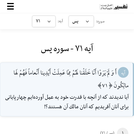
صفحه‌اصلی
یس
۷۱
سوره:
آیه:
معرفی
آیه ۷۱ - سوره یس
ارتباط با ما
ورود
أَ وَ لَمْ يَرَوْا أَنّا خَلَقْنا لَهُمْ مِمّا عَمِلَتْ أَيْدِينا أَنْعاماً فَهُمْ لَها
آیه
مالِكُونَ [71]
آيا نديدند كه از آنچه با قدرت خود به عمل آورده‌ايم چهارپايانى
براى آنان آفريديم كه آنان مالك آن هستند؟!
۱
(یس/ ۷۱)