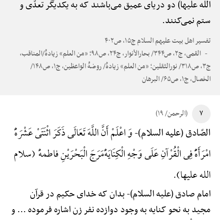
الله علیها) دو دریای عمیق می‌باشند که به یکدیگر تعدّی و
ستم نمی‌کنند.
تفسیر اهل بیت علیهم السلام ج۱۵، ص۴۰۲
القمی، ج۲، ص۳۴۴/ بحارالأنوار، ج۲۴، ص۹۸؛ «من العلم» زیادهًْ/المناقب،
ج۳، ص۳۱۸/ نورالثقلین؛ «من العلم» زیادهًْ/ روضهًْ الواعظین، ج۱، ص۱۴۸/
الخصال، ج۱، ص۶۵/ البرهان
۷
(الرحمن/ ۱۹)
وَ اعْلَمْ أَنَّ اللَّهَ تَعَالَی ذَکَرَ اثْنَتَیْ عَشْرَهًَْ
الصّادق (علیه السلام)-
امْرَأَهًًْ فِی الْقُرْآنِ عَلَی وَجْهِ الْکِنَایَهًْ‌مَرَجَ الْبَحْرَیْنِ فاطمهًْ (سلام
الله علیها).
امام صادق (علیه السلام)-
بدان که خدای حکیم در قرآن
مجید به نحو کنایه به وجود دوازده نفر زن اشاره فرموده ... و