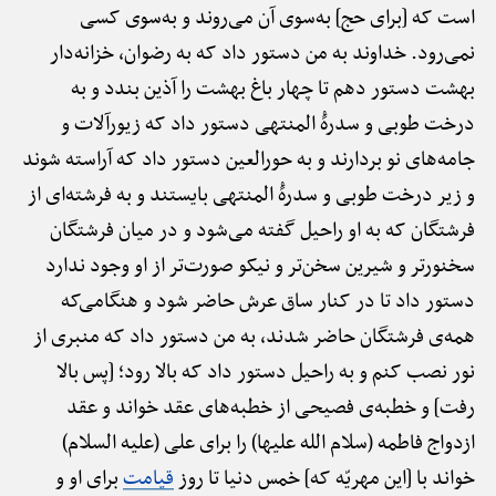
است که [برای حج] به‌سوی آن می‌روند و به‌سوی کسی
نمی‌رود. خداوند به من دستور داد که به رضوان، خزانه‌دار
بهشت دستور دهم تا چهار باغ بهشت را آذین بندد و به
درخت طوبی و سدرهًْ المنتهی دستور داد که زیورآلات و
جامه‌های نو بردارند و به حورالعین دستور داد که آراسته شوند
و زیر درخت طوبی و سدرهًْ المنتهی بایستند و به فرشته‌ای از
فرشتگان که به او راحیل گفته می‌شود و در میان فرشتگان
سخنورتر و شیرین سخن‌تر و نیکو صورت‌تر از او وجود ندارد
دستور داد تا در کنار ساق عرش حاضر شود و هنگامی‌که
همه‌ی فرشتگان حاضر شدند، به من دستور داد که منبری از
نور نصب کنم و به راحیل دستور داد که بالا رود؛ [پس بالا
رفت] و خطبه‌ی فصیحی از خطبه‌های عقد خواند و عقد
ازدواج فاطمه (سلام الله علیها) را برای علی (علیه السلام)
خواند با [این مهریّه که] خمس دنیا تا روز
قیامت
برای او و