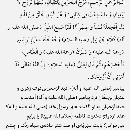
اللهِ‌الرَّحْمنِ الرَّحِیمِ، مَرَجَ الْبَحْرَیْنِ یَلْتَقِیانِ، بَیْنَهُما بَرْزَخٌ لا
یَبْغِیانِ وَ مَا سَمِعْتَ فِی کِتَابِی: وَ هُوَ الَّذِی خَلَقَ مِنَ الْماءِ
بَشَراًفَجَعَلَهُ نَسَباً وَ صِهْراً؟! فَلَمَّا سَمِعَ النَّبِیُّ (صلی الله علیه و
آله) کَلَامَ جَبْرَئِیلَ (علیه السلام) وَجَّهَ خَلْفَ عَمَّارِ‌بْنِ‌یَاسِر
(رحمة الله علیه)ٍ وَ سَلْمَانَ (رحمة الله علیه) وَ الْعَبَّاسِ،
فَأَحْضَرَهُمْ، ثُمَّ قَالَ لِعَلِیٍّ (علیه السلام): إِنَّ اللَّهَ تَعَالَی قَدْ
أَمَرَنِی أَنْ أُزَوِّجَک.
پیامبر (صلی الله علیه و آله)-
عبدالرّحمن‌بن‌عوف زهری و
عثمان‌بن‌عفّان نزد پیامبر (صلی الله علیه و آله) آمدند و
عبدالرّحمان به او گفت: «ای رسول خدا (صلی الله علیه و آله)!
عقد ازدواج دخترت فاطمه (سلام الله علیها) را برایم
می‌خوانی؟ بابت مهریّه‌ی او صد شتر مادّه‌ی سیاه رنگ و چشم