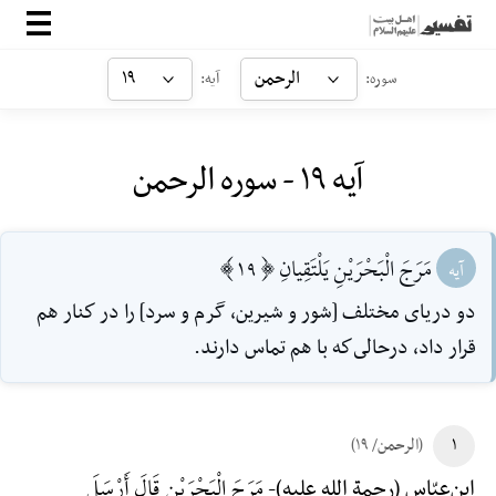
صفحه‌اصلی
الرحمن
۱۹
سوره:
آیه:
معرفی
آیه ۱۹ - سوره الرحمن
ارتباط با ما
ورود
مَرَجَ الْبَحْرَيْنِ يَلْتَقِيانِ [19]
آیه
دو درياى مختلف [شور و شيرين، گرم و سرد] را در كنار هم
قرار داد، درحالى‌كه با هم تماس دارند.
۱
(الرحمن/ ۱۹)
مَرَجَ الْبَحْرَیْنِ قَالَ أَرْسَلَ
ابن‌عبّاس (رحمة الله علیه)-