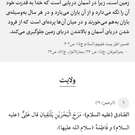
زمین است، زیرا در آسمان دریایی است که خدا به قدرت خود
آن را نگه می‌دارد و از آن باران می‌بارد و در هر سال به‌وسیله‌ی
باران به‌هم می‌خورند و در میان آن‌ها پرده‌ای است که از فرود
شدن دریای آسمان و بالاشدن دریای زمین جلوگیری می‌کند.
تفسیر اهل بیت علیهم السلام ج۱۵، ص۴۰۲
بحرالعرفان، ج۱۵، ص۲۴۰/ بحارالأنوار، ج۵۷، ص۲۶
ولایت
۱
(الرحمن/ ۱۹)
مَرَجَ الْبَحْرَیْنِ یَلْتَقِیانِ قال عَلِیٌّ (علیه
الصّادق (علیه السلام)-
السلام) و فَاطِمَهًْ (سلام الله علیها).