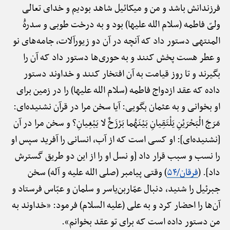
فرزندانش باشد و من و میکائیل شاهد بودیم و خدای تعالی
ولیّ فاطمه (سلام الله علیها) بود و به درخت طوبی و سدرهًْ
المنتهی دستور داد که آنچه در آن دو زیورآلات، جامه‌های نو
و عطر هست پخش کنند و به حوری‌ها دستور داد که آن را
بگیرند و تا روز قیامت به آن افتخار کنند و خداوند دستور
داده که عقد ازدواج فاطمه (سلام الله علیها) را در زمین برای
او بخوانی و به عثمان بگویی: آیا سخن مرا در قرآن نشنیده‌ای:
مَرَجَ الْبَحْرَیْنِ یَلْتَقِیانِ بَیْنَهُما بَرْزَخٌ لا یَبْغِیانِ؟ و سخن مرا در آن
[نشنیده‌ای]: او کسی است که از آب، انسانی را آفرید سپس او
را نسب و سبب قرار داد [و نسل او را از این دو طریق گسترش
داد]. (
فرقان/۵۴
) وقتی پیامبر (صلی الله علیه و آله) سخن
جبرئیل را شنید، دنبال عمّاربن‌یاسر و سلمان و عبّاس فرستاد و
آن‌ها را احضار کرد و به علی (علیه السلام) فرمود: «خداوند به
من دستور داده است که برای تو عقد بخوانم».