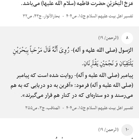
مَرَجَ الْبَحْرَیْنِ حضرت فاطمه (سلام الله علیها) می‌باشد.
تفسیر اهل بیت علیهم السلام ج۱۵، ص۴۰۴
بحارالأنوار، ج۴۳، ص۳۲
۸
(الرحمن/ ۱۹)
رُوِیَ أَنَّهُ قَالَ مَرْحَباً بِبَحْرَیْنِ
الرّسول (صلی الله علیه و آله)-
یَلْتَقِیَانِ وَ نَجْمَیْنِ یَقْتَرِنَانِ.
پیامبر (صلی الله علیه و آله)-
روایت شده است که پیامبر
(صلی الله علیه و آله) فرمود: «آفرین به دو دریایی که به هم
می‌رسند و دو ستاره‌ای که در کنار هم قرار می‌گیرند».
تفسیر اهل بیت علیهم السلام ج۱۵، ص۴۰۴
المناقب، ج۳، ص۳۵۵
۱۰
(الرحمن/ ۱۹)