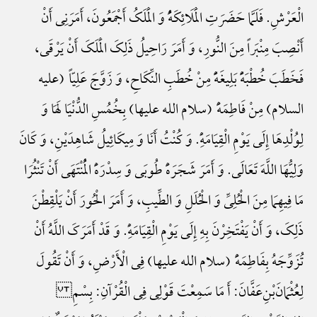
الْعَرْشِ. فَلَمَّا حَضَرَتِ الْمَلَائِکَهًُْ وَ الْمَلَکُ أَجْمَعُونَ، أَمَرَنِی أَنْ
أَنْصِبَ مِنْبَراً مِنَ النُّورِ، وَ أَمَرَ رَاحِیلُ ذَلِکَ الْمَلَکَ أَنْ یَرْقَی،
فَخَطَبَ خُطْبَهًًْ بَلِیغَهًًْ مِنْ خُطَبِ النِّکَاحِ، وَ زَوَّجَ عَلِیّاً (علیه
السلام) مِنْ فَاطِمَهًَْ (سلام الله علیها) بِخُمُسِ الدُّنْیَا لَهَا وَ
لِوُلْدِهَا إِلَی یَوْمِ الْقِیَامَهًِْ. وَ کُنْتُ أَنَا وَ مِیکَائِیلُ شَاهِدَیْنِ، وَ کَانَ
وَلِیُّهَا اللَّهَ تَعَالَی. وَ أَمَرَ شَجَرَهًَْ طُوبَی وَ سِدْرَهًَْ الْمُنْتَهَی أَنْ تَنْثُرَا
مَا فِیهِمَا مِنَ الْحُلِیِّ وَ الْحُلَلِ وَ الطِّیبِ، وَ أَمَرَ الْحُورَ أَنْ یَلْقِطْنَ
ذَلِکَ، وَ أَنْ یَفْتَخِرْنَ بِهِ إِلَی یَوْمِ الْقِیَامَهًِْ. وَ قَدْ أَمَرَکَ اللَّهُ أَنْ
تُزَوِّجَهُ بِفَاطِمَهًَْ (سلام الله علیها) فِی الْأَرْضِ، وَ أَنْ تَقُولَ
لِعُثْمَانَ‌بْنِ‌عَفَّانَ: أَ مَا سَمِعْتَ قَوْلِی فِی الْقُرْآنِ: بِسْمِ