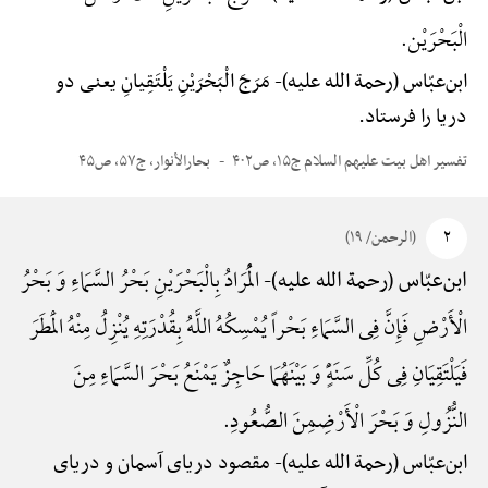
الْبَحْرَیْن.
ابن‌عبّاس (رحمة الله علیه)-
مَرَجَ الْبَحْرَیْنِ یَلْتَقِیانِ یعنی دو
دریا را فرستاد.
تفسیر اهل بیت علیهم السلام ج۱۵، ص۴۰۲
بحارالأنوار، ج۵۷، ص۴۵
۲
(الرحمن/ ۱۹)
الْمُرَادُ بِالْبَحْرَیْنِ بَحْرُ السَّمَاءِ وَ بَحْرُ
ابن‌عبّاس (رحمة الله علیه)-
الْأَرْضِ فَإِنَّ فِی السَّمَاءِ بَحْراً یُمْسِکُهُ اللَّهُ بِقُدْرَتِهِ یُنْزِلُ مِنْهُ الْمَطَرَ
فَیَلْتَقِیَانِ فِی کُلِّ سَنَهًٍْ وَ بَیْنَهُمَا حَاجِزٌ یَمْنَعُ بَحْرَ السَّمَاءِ مِنَ
النُّزُولِ وَ بَحْرَ الْأَرْضِمِنَ الصُّعُودِ.
ابن‌عبّاس (رحمة الله علیه)-
مقصود دریای آسمان و دریای