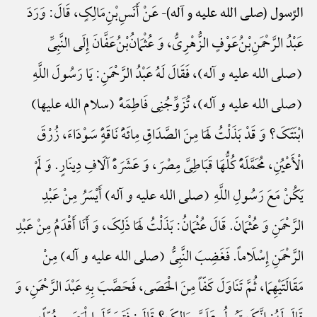
عَنْ أَنَسِ‌بْنِ‌مَالِکٍ، قَالَ: وَرَدَ
الرّسول (صلی الله علیه و آله)-
عَبْدُ الرَّحْمَنِ‌بْنُ‌عَوْفٍ الزُّهْرِیُّ، وَ عُثْمَانُ‌بْنُ‌عَفَّانَ إِلَی النَّبِیِّ
(صلی الله علیه و آله)، فَقَالَ لَهُ عَبْدُ الرَّحْمَنِ: یَا رَسُولَ اللَّهِ
(صلی الله علیه و آله)، تُزَوِّجُنِی فَاطِمَهًَْ (سلام الله علیها)
ابْنَتَکَ؟ وَ قَدْ بَذَلْتُ لَهَا مِنَ الصَّدَاقِ مِائَهًَْ نَاقَهًٍْ سَوْدَاءَ، زُرْقَ
الْأَعْیُنِ، مُحَمَّلَهًًْ کُلُّهَا قَبَاطِیَّ مِصْرَ، وَ عَشَرَهًَْ آلَافِ دِینَارٍ. وَ لَمْ
یَکُنْ مَعَ رَسُولِ اللَّهِ (صلی الله علیه و آله) أَیْسَرُ مِنْ عَبْدِ
الرَّحْمَنِ وَ عُثْمَانَ. قَالَ عُثْمَانُ: بَذَلْتُ لَهَا ذَلِکَ، وَ أَنَا أَقْدَمُ مِنْ عَبْدِ
الرَّحْمَنِ إِسْلَاماً. فَغَضِبَ النَّبِیُّ (صلی الله علیه و آله) مِنْ
مَقَالَتَیْهِمَا، ثُمَّ تَنَاوَلَ کَفّاً مِنَ الْحَصَی، فَحَصَّبَ بِهِ عَبْدَ الرَّحْمَنِ، وَ