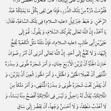
قَالَ لَهُ: إِنَّکَ تَهُولُ عَلَیَّ بِمَالِکَ؟ قَالَ: فَتَحَوَّلَ الْحَصَی دُرّاً،
فَقُوِّمَتْ دُرَّهًٌْ مِنْ تِلْکَ الدُّرَرِ، فَإِذَا هِیَ تَفِی بِکُلِّ مَا یَمْلِکُهُ عَبْدُ
الرَّحْمَنِ. وَ هَبَطَ جَبْرَئِیلُ (علیه السلام) فِی تِلْکَ السَّاعَهًِْ، فَقَالَ:
یَا أَحْمَدُ، إِنَّ اللَّهَ تَعَالَی یُقْرِئُکَ السَّلَامَ، وَ یَقُولُ: قُمْ إِلَی
عَلِیِّ‌بْنِ‌أَبِی طَالِبٍ (علیه السلام)، فَإِنَّ مَثَلَهُ مَثَلُ الْکَعْبَهًِْ یُحَجُّ
إِلَیْهَا، وَ لَا تَحُجُّ إِلَی أَحَدٍ. إِنَّ اللَّهَ تَعَالَی أَمَرَنِی أَنْ آمُرَ رِضْوَانَ
خَازِنَ الْجَنَّهًِْ أَنْ یُزَیِّنَ الْأَرْبَعَ جِنَانٍ، وَ أَمَرَ شَجَرَهًَْ طُوبَی وَ سِدْرَهًَْ
الْمُنْتَهَی أَنْ تَحْمِلَا الْحُلِیَّ وَ الْحُلَلَ، وَ أَمَرَ الْحُورَ الْعِینَ أَنْ یَتَزَیَّنَ، وَ
أَنْ یَقِفْنَ تَحْتَ شَجَرَهًِْ طُوبَی وَ سِدْرَهًِْ الْمُنْتَهَی، وَ أَمَرَ مَلَکاً مِنَ
الْمَلَائِکَهًِْ، یُقَالُ لَهُ رَاحِیلُ وَ لَیْسَ فِی الْمَلَائِکَهًِْ أَفْصَحُ مِنْهُ لِسَاناً، وَ
لَا أَعْذَبُ مَنْطِقاً، وَ لَا أَحْسَنُ وَجْهاً، أَنْ یَحْضُرَ إِلَی سَاقِ