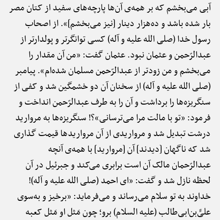
آبی می‌بخشم که بر همه‌ی آن‌ها پارچه‌های سفید از کتان مصر
بار شده باشد و ده‌هزار دینار [نیز می‌بخشم]». از اصحاب
رسول خدا (صلی الله علیه و آله) کسی توانگرتر و پولدارتر از
عبدالرّحمن و عثمان نبود. عثمان گفت: «من آن مقدار را
می‌بخشم و من زودتر از عبدالرّحمن مسلمان شده‌ام». پیامبر
(صلی الله علیه و آله) از سخنان آن دو خشمگین شد و کفی از
سنگریزه‌ها را برداشت و آن را به طرف عبدالرّحمن انداخت و
فرمود: «تو با مالت مرا می‌ترسانی»؟! سنگریزه‌ها به مروارید
درشت تبدیل شد و مرواریدی از آن مرواریدها قیمت گذاری
شد که ناگهان [دیدند] آن [مروارید] با همه‌ی آنچه
عبدالرّحمان مالک آن است برابری می‌کند و جبرئیل در آن
لحظه نازل شد و گفت: «ای احمد (صلی الله علیه و آله)!
خداوند به تو سلام می‌رساند و می‌فرماید: «برخیز و به‌سوی
علیّ‌ّبن‌ابی‌طالب (علیه السلام) برو؛ چون مَثل او مَثل کعبه