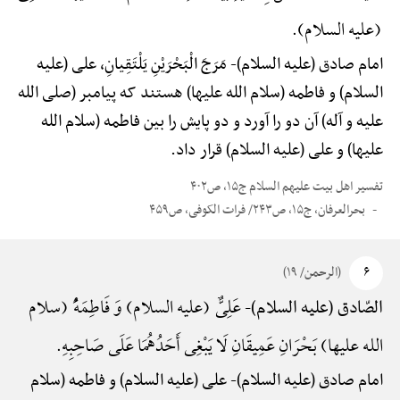
(علیه السلام).
امام صادق (علیه السلام)-
مَرَجَ الْبَحْرَیْنِ یَلْتَقِیانِ، علی (علیه
السلام) و فاطمه (سلام الله علیها) هستند که پیامبر (صلی الله
علیه و آله) آن دو را آورد و دو پایش را بین فاطمه (سلام الله
علیها) و علی (علیه السلام) قرار داد.
تفسیر اهل بیت علیهم السلام ج۱۵، ص۴۰۲
بحرالعرفان، ج۱۵، ص۲۴۳/ فرات الکوفی، ص۴۵۹
۶
(الرحمن/ ۱۹)
عَلِیٌّ (علیه السلام) وَ فَاطِمَهًُْ (سلام
الصّادق (علیه السلام)-
الله علیها) بَحْرَانِ عَمِیقَانِ لَا یَبْغِی أَحَدُهُمَا عَلَی صَاحِبِهِ.
امام صادق (علیه السلام)-
علی (علیه السلام) و فاطمه (سلام