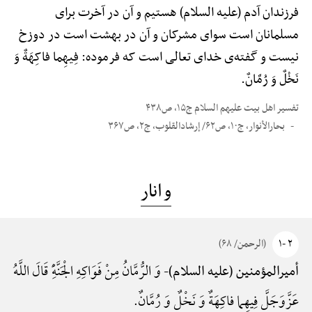
فرزندان آدم (علیه السلام) هستیم و آن در آخرت برای
مسلمانان است سوای مشرکان و آن در بهشت است در دوزخ
نیست و گفته‌ی خدای تعالی است که فرموده: فِیهِما فاکِهَةٌ وَ
نَخْلٌ وَ رُمَّانٌ.
تفسیر اهل بیت علیهم السلام ج۱۵، ص۴۳۸
بحارالأنوار، ج۱۰، ص۶۲/ إرشادالقلوب، ج۲، ص۳۶۷
و انار
۲ -۱
(الرحمن/ ۶۸)
وَ الرُّمَّانُ مِنْ فَوَاکِهِ الْجَنَّهًِْ قَالَ اللَّهُ
أمیرالمؤمنین (علیه السلام)-
عَزَّوَجَلَّ فِیهِما فاکِهَةٌ وَ نَخْلٌ وَ رُمَّانٌ.