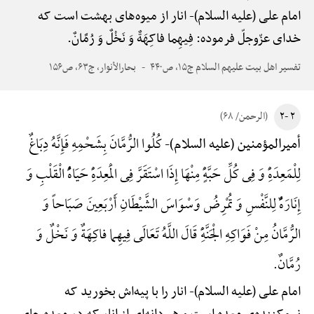
امام علی (علیه السلام)-
انار از میوه‌های بهشت است که
خدای عزّوجلّ فرموده: فِیهِما فاکِهَةٌ وَ نَخْلٌ وَ رُمَّانٌ.
تفسیر اهل بیت علیهم السلام ج۱۵، ص۴۴۰
بحارالأنوار، ج۶۳، ص۱۵۶
۲ -۲
(الرحمن/ ۶۸)
کُلُوا الرُّمَّانَ بِشَحْمِهِ فَإِنَّهُ دِبَاغٌ
أمیرالمؤمنین (علیه السلام)-
لِلْمَعِدَهًِْ وَ فِی کُلِّ حَبَّهًٍْ مِنْهَا إِذَا اسْتَقَرَّ فِی الْمَعِدَهًِْ حَیَاهًُْ الْقَلْبِ وَ
إِنَارَهًٌْ لِلنَّفْسِ وَ تُمْرِضُ وَسْوَاسَ الشَّیْطَانِ أَرْبَعِینَ صَبَاحاً وَ
الرُّمَّانُ مِنْ فَوَاکِهِ الْجَنَّهًِْ قَالَ اللَّهُ تَعَالَی فِیهِما فاکِهَةٌ وَ نَخْلٌ وَ
رُمَّانٌ.
امام علی (علیه السلام)-
انار را با پیه‌اش بخورید که