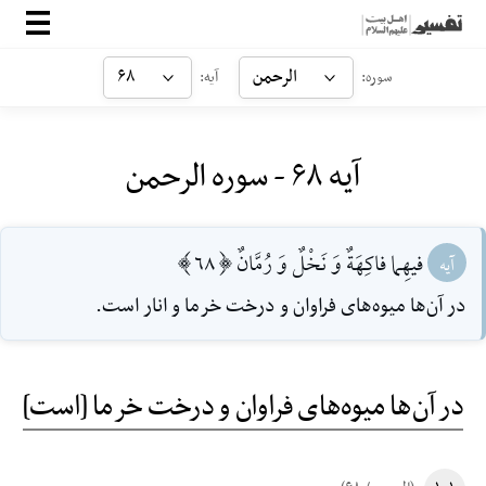
صفحه‌اصلی
الرحمن
۶۸
سوره:
آیه:
معرفی
آیه ۶۸ - سوره الرحمن
ارتباط با ما
ورود
فيهِما فاكِهَةٌ وَ نَخْلٌ وَ رُمَّانٌ [68]
آیه
در آن‌ها ميوه‌هاى فراوان و درخت خرما و انار است.
در آن‌ها میوه‌های فراوان و درخت خرما [است]