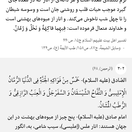
نرم‌کننده‌ی معده است و هر دانه‌ای از انار که در معده جای
گیرد موجب حیات قلب و روشنی جان است و وسوسه شیطان
را تا چهل شب ناخوش می‌کند. و انار از میوه‌های بهشتی است
و خداوند متعال فرموده است: فِیهِما فاکِهَةٌ وَ نَخْلٌ وَ رُمَّانٌ.
تفسیر اهل بیت علیهم السلام ج۱۵، ص۴۴۰
وسایل الشیعهًْ، ج۸۷، ص۱۵۸/ طب الأیمهًْ (ع)، ص۱۳۴
۲ -۳
(الرحمن/ ۶۸)
خَمْسٌ مِنْ فَوَاکِهِ الْجَنَّهًِْ فِی الدُّنْیَا الرُّمَّانُ
الصّادق (علیه السلام)-
الْإِمْلِیسِیُّ وَ التُّفَّاحُ الشَّیْسَقَانُ وَ السَّفَرْجَلُ وَ الْعِنَبُ الرَّازِقِیُّ وَ
الرُّطَبُ الْمُشَانُ.
امام صادق (علیه السلام)-
پنج چیز از میوه‌های بهشت در این
جهان هستند: انار ملس (إملیسی)، سیب شامی، به، انگور