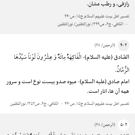
رازقی، و رطب مشان.
تفسیر اهل بیت علیهم السلام ج۱۵، ص۴۴۰
الکافی، ج۶، ص۳۴۹/ نورالثقلین/ نورالثقلین
۲ -۴
(الرحمن/ ۶۸)
الْفَاکِهَهًُْ مِائَهًٌْ وَ عِشْرُونَ لَوْناً سَیِّدُهَا
الصّادق (علیه السلام)-
الرُّمَّانُ.
امام صادق (علیه السلام)-
میوه صدو بیست نوع است و سرور
همه آن ها، انار است.
تفسیر اهل بیت علیهم السلام ج۱۵، ص۴۴۰
الکافی، ج۶، ص۳۵۲/ نورالثقلین
۲ -۵
(الرحمن/ ۶۸)