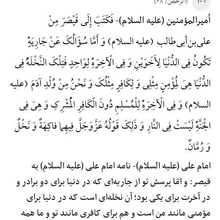
۱ -۱
(الرحمن/ ۶۸)
فَکَتَبَ إِلَی قَیْصَرَ مِنْ
أمیرالمؤمنین (علیه السلام)-
علی‌بن‌أبی‌طالب (علیه السلام) وَ أَمَّا سُؤَالُکَ عَنْ جَارِیَهًٍْ
تَکُونُ فِی الدُّنْیَا لِأَخَوَیْنِ وَ فِی الْآخِرَهًِْ لِوَاحِدٍ فَتِلْکَ النَّخْلَهًُْ فِی
الدُّنْیَا هِیَ لِمُؤْمِنٍ مِثْلِی وَ لِکَافِرٍ مِثْلُکَ وَ نَحْنُ مِنْ وُلْدِ آدَمَ (علیه
السلام) وَ فِی الْآخِرَهًِْ لِلْمُسْلِمِ دُونَ الْکَافِرِ الْمُشْرِکِ وَ هِیَ فِی
الْجَنَّهًِْ لَیْسَتْ فِی النَّارِ وَ ذَلِکَ قَوْلُهُ عَزَّوَجَلَّ فِیهِما فاکِهَةٌ وَ نَخْلٌ
وَ رُمَّانٌ.
امام علی (علیه السلام)-
نامه امام علی (علیه السلام) به
قیصر: و امّا پرسش تو از جاریه‌ای که در دنیا برای دو برادر و
در آخرت برای یکی بود؛ آن نخله‌ای است که در دنیا برای
مؤمنی مانند من است و هم برای کافری مانند تو و ما همه