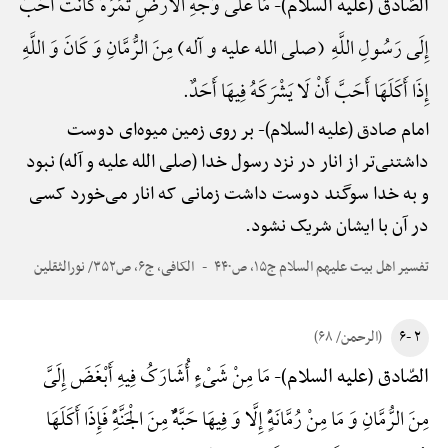
مَا عَلَی وَجْهِ الْأَرْضِ ثَمَرَهًٌْ کَانَتْ أَحَبَ
الصّادق (علیه السلام)-
إِلَی رَسُولِ اللَّهِ (صلی الله علیه و آله) مِنَ الرُّمَّانِ وَ کَانَ وَ اللَّهِ
إِذَا أَکَلَهَا أَحَبَّ أَنْ لَا یَشْرَکَهُ فِیهَا أَحَدٌ.
امام صادق (علیه السلام)-
بر روی زمین میوه‌ای دوست
داشتنی‌تر از انار در نزد رسول خدا (صلی الله علیه و آله) نبود
و به خدا سوگند دوست داشت زمانی که انار می‌خورد کسی
در آن با ایشان شریک نشود.
تفسیر اهل بیت علیهم السلام ج۱۵، ص۴۴۰
الکافی، ج۶، ص۳۵۲/ نورالثقلین
۲ -۶
(الرحمن/ ۶۸)
مَا مِنْ شَیْءٍ أُشَارَکُ فِیهِ أَبْغَضَ إِلَیَّ
الصّادق (علیه السلام)-
مِنَ الرُّمَّانِ وَ مَا مِنْ رُمَّانَهًٍْ إِلَّا وَ فِیهَا حَبَّهًٌْ مِنَ الْجَنَّهًِْ فَإِذَا أَکَلَهَا