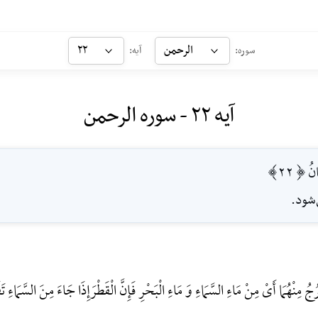
الرحمن
۲۲
سوره:
آیه:
آیه ۲۲ - سوره الرحمن
انُ [22]
‌شود.
ُجُ مِنْهُمَا أَیْ مِنْ مَاءِ السَّمَاءِ وَ مَاءِ الْبَحْرِ فَإِنَّ الْقَطْرَإِذَا جَاءَ مِنَ السَّمَا