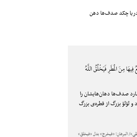
 به دریا چکد صدف‌ها دهن
ِیهَا مِنَ الْمَطَرِ فَیَخْلُقُ اللَّهُ
ان ببارد صدف‌ها دهان‌هایشان را
و لؤلؤ بزرگ از قطره‌ی بزرگ