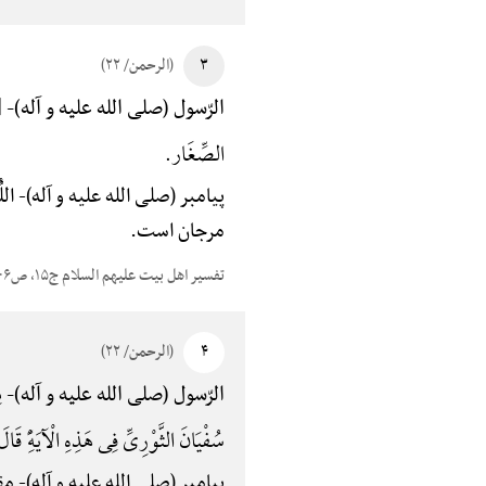
۳
(الرحمن/ ۲۲)
{ف
الرّسول (صلی الله علیه و آله)-
الصِّغَار.
پیامبر (صلی الله علیه و آله)-
الل
مرجان است.
تفسیر اهل بیت علیهم السلام ج۱۵، ص۴۰۶
۴
(الرحمن/ ۲۲)
مِ
الرّسول (صلی الله علیه و آله)-
سُفْیَانَ الثَّوْرِیِّ فِی هَذِهِ الْآیَهًِْ
پیامبر (صلی الله علیه و آله)-
مقص