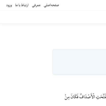
صفحه‌اصلی
معرفی
ارتباط با ما
ورود
ءِ تَفَتَّحَتِ الْأَصْدَافُ فَکَانَ مِنْ