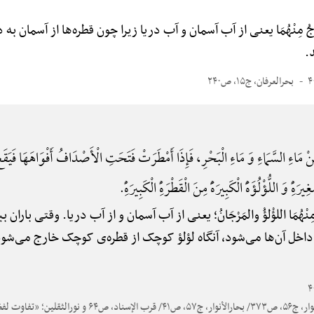
ُجُ مِنْهُمَا یعنی از آب آسمان و آب دریا زیرا چون قطره‌ها از آسمان
.
بحرالعرفان، ج۱۵، ص۲۴۰
ْ مَاءِ السَّمَاءِ وَ مَاءِ الْبَحْرِ، فَإِذَا أَمْطَرَتْ فَتَحَتِ الْأَصْدَافُ أَفْوَاهَهَا فَیَقَعُ ف
یرَهًِْ وَ اللُّؤْلُؤَهًَْ الْکَبِیرَهًَْ مِنَ الْقَطْرَهًِْ الْکَبِیرَهًِْ.
 مِنْهُمَا اللؤْلؤُ والمَرْجَانُ؛ یعنی از آب آسمان و از آب دریا. وقتی بار
 داخل آن‌ها می‌شود، آنگاه لؤلؤ کوچک از قطره‌ی کوچک خارج می‌شود 