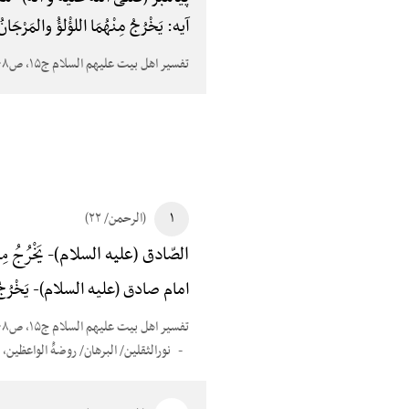
آیه: یَخْرُجُ مِنْهُمَا اللؤْلؤُ وا
تفسیر اهل بیت علیهم السلام ج۱۵، ص۴۰۸
۱
(الرحمن/ ۲۲)
یَخْرُجُ م
الصّادق (علیه السلام)-
امام صادق (علیه السلام)-
یَخْرُ
تفسیر اهل بیت علیهم السلام ج۱۵، ص۴۰۸
نورالثقلین/ البرهان/ روضهًْ الواعظین، ج۱، ص۱۴۸/ بحارالأنوار، ج۲۴، ص۹۷/تأویل الآیات الظاهرهًْ، ص۶۱۴/ فرات الکوفی، ص۴۵۹/ القمی، ج۲، ص۳۴۴/ الخصال، ج