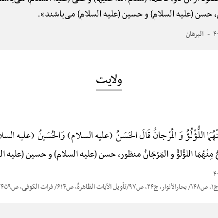
لمَرْجَانُ، حسن (علیه السلام) و حسین (علیه السلام) می‌باشند».
البرهان
ولایت
ِنْهُمَا اللُّؤْلُؤُ وَ الْمَرْجانُ قَالَ الحَسَنُ (علیه السلام) وَالحُسَینُ (علیه الس
جُ مِنْهُمَا اللؤْلؤُ و المَرْجَانُ منظور، حسن (علیه السلام) و حسین (علیه
۱، ص۶۵