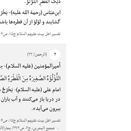
ذَلِکَ الْقَطْرِ اللُّؤْلُؤُ.
ابن‌عبّاس (رحمة الله علیه)-
یَخْر
گشایند و لؤلؤ از آن قطره‌ها باشد
تفسیر اهل بیت علیهم السلام ج۱۵، ص۴۰۶
۲
(الرحمن/ ۲۲)
مِن
أمیرالمؤمنین (علیه السلام)-
اللُّؤْلُؤَهًَْ الصَّغِیرَهًَْ مِنَ الْقَطْرَهًِْ الصَّغِ
امام علی (علیه السلام)-
یَخْرُجُ
در دریا باز می‌کنند و آب باران
بیرون می‌آید».
تفسیر اهل بیت علیهم السلام ج۱۵، ص۴۰۶
مجمع البحرین، ج۲، ص۲۹۳/ بحارالأنوار، ج۵۶، ص۳۷۳/ بحارالأنوار، ج۵۷، ص۴۱/ قرب الإسناد، ص۶۴ و نورالثقلین؛ «تفاوت لفظی»/ البرهان؛ «فیخرج» بدل «فیخلق»