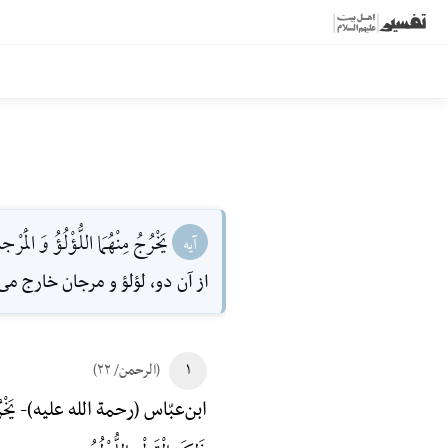
يَخْرُجُ مِنْهُمَا اللُّؤْلُؤُ وَ الْمَرْج
آیه
از آن دو، لؤلؤ و مرجان خارج مى
۱
(الرحمن/ ۲۲)
یَخْر
ابن‌عبّاس (رحمة الله علیه)-