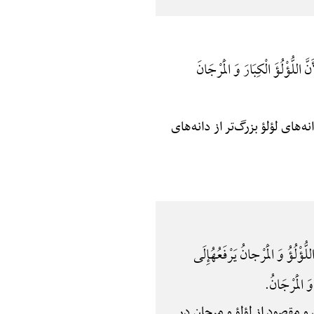
ُؤْلُؤَ الْکِبَارَ وَ الْمَرْجَانَ
انه‌های لؤلؤ بزرگ‌تر از دانه‌های
لُّؤْلُؤُ وَ الْمَرْجانُ یَرْفَعُهُإِلَی
 الْمَرْجَانُ.
 و مقصود از لؤلؤ و مرجان در