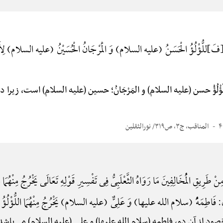
َ}للُّؤْلُؤُ الْحَسَنُ (علیه السلام) وَ الْمَرْجَانُ الْحُسَیْنُ (علیه السلام) لِأَنَّ اللّ
ُّؤْلُؤُ حسن (علیه السلام) و المَرْجَانُ؛ حسین (علیه السلام) است، زیرا د
المناقب، ج۳، ص۳۱۹/ نورالثقلین
نْ طَرِیقِ الْمُخَالِفِینَ مَا رَوَاهُ الثَّعْلَبِیُّ فِی تَفْسِیرِ قَوْلِهِ تَعَالَی یَخْرُجُ مِنْهُمَا ال
 قَالَ: فَاطِمَهًُْ (سلام الله علیها) وَ عَلِیٌّ (علیه السلام) یَخْرُجُ مِنْهُمَا اللُّؤْلُؤُ وَ
ود از آن دو، فاطمه (سلام الله علیها) و علی (علیه السلام) می‌باشد