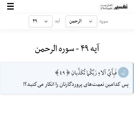
صفحه‌اصلی
الرحمن
۴۹
سوره:
آیه:
معرفی
آیه ۴۹ - سوره الرحمن
ارتباط با ما
ورود
فَبِأَيِّ آلاءِ رَبِّكُما تُكَذِّبانِ [49]
آیه
پس كدامين نعمت‌هاى پروردگارتان را انكار مى‌كنيد؟!