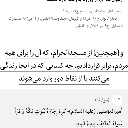
تفسیر اهل بیت علیهم السلام ج۹، ص۶۱۸
بحارا لأنوار، ج۹۶، ص۸۱ و البرهان؛ «بتفاوت»/ القمی، ج۲، ص۸۳/ مستدرک
الوسایل، ج۹، ص۳۵۸/ نورالثقلین
و [همچنین] از مسجدالحرام، که آن را برای همه
مردم، برابر قراردادیم، چه کسانی که در آنجا زندگی
می‌کنند یا از نقاط دور وارد می‌شوند
۲ -۱
(حج/ ۲۵)
کَرِهَ إِجَارَهًَْ بُیُوتِ مَکَّهًَْ وَ قَرَأَ
أمیرالمؤمنین (علیه السلام)-
سَواءً الْعاکِفُ فِیهِ وَ الْبادِ.