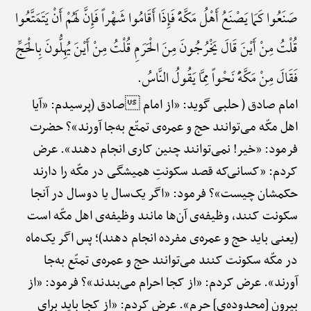
صَنَعُوا کَمَا یَصْنَعُ أَهْلُ مَکَّهًَْ فَإِذَا أَقَامُوا شَهْراً فَإِنَّ لَهُمْ أَنْ یَتَمَتَّعُوا
قُلْتُ مِنْ أَیْنَ قَالَ یَخْرُجُونَ مِنَ الْحَرَمِ قُلْتُ مِنْ أَیْنَ یُهِلُّونَ بِالْحَجِّ
فَقَالَ مِنْ مَکَّهًَْ نَحْواً مِمَّا یَقُولُ النَّاسُ.
امام صادق ( حلبی گوید: «از امام صادق (پرسیدم: «آیا
اهل مکّه می‌توانند حج و عمره‌ی تمتّع به‌جا آورند»؟ حضرت
فرمود: «خیر! نمی‌توانند چنین کاری انجام دهند». عرض
کردم: «کسانی‌که قصد سکونتِ همیشگی در مکّه را دارند
حکمشان چیست»؟ فرمود: «اگر یک‌سال یا دوسال در آنجا
سکونت کنند، وظیفه‌ی آن‌ها مانند وظیفه‌ی اهل مکّه است
(یعنی باید حج و عمره‌ی مفرده انجام دهند)؛ پس اگر یک‌ماه
در مکّه سکونت کنند می‌توانند حج و عمره‌ی تمتّع به‌جا
آورند». عرض کردم: «از کجا احرام می‌بندند»؟ فرمود: «از
بیرون [محدوده‌ی] حرم». عرض کردم: «از کجا باید برای