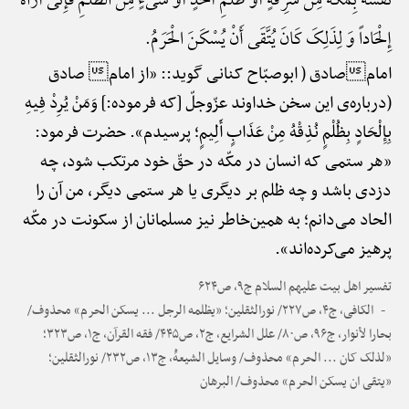
نَفْسُهُ بِمَکَّهًَْ مِنْ سَرِقَهًٍْ أَوْ ظُلْمِ أَحَدٍ أَوْ شَیْءٍ مِنَ الظُّلْمِ فَإِنِّی أَرَاهُ
إِلْحَاداً وَ لِذَلِکَ کَانَ یُتَّقَی أَنْ یُسْکَنَ الْحَرَمُ.
امامصادق ( ابوصبّاح کنانی گوید:: «از امام صادق
(درباره‌ی این سخن خداوند عزّوجلّ [که فرموده:] وَمَنْ یُرِدْ فِیهِ
بِإِلْحَادٍ بِظُلْمٍ نُذِقْهُ مِنْ عَذَابٍ أَلِیمٍ؛ پرسیدم». حضرت فرمود:
«هر ستمی که انسان در مکّه در حقّ خود مرتکب شود، چه
دزدی باشد و چه ظلم بر دیگری یا هر ستمی دیگر، من آن را
الحاد می‌دانم؛ به همین‌خاطر نیز مسلمانان از سکونت در مکّه
پرهیز می‌کرده‌اند».
تفسیر اهل بیت علیهم السلام ج۹، ص۶۲۴
الکافی، ج۴، ص۲۲۷/ نورالثقلین؛ «یظلمه الرجل ... یسکن الحرم» محذوف/
بحارا لأنوار، ج۹۶، ص۸۰/ علل الشرایع، ج۲، ص۴۴۵/ فقه القرآن، ج۱، ص۳۲۳؛
«لذلک کان ... الحرم» محذوف/ وسایل الشیعهًْ، ج۱۳، ص۲۳۲/ نورالثقلین؛
«یتقی ان یسکن الحرم» محذوف/ البرهان