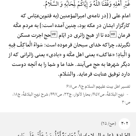
غَیْرِ أَهْلِهِ وَفَّقَنَا اللَّهُ وَ إِیَّاکُمْ لِمَحَابِّهِ وَ السَّلَامُ.
امام علی ( [در نامه‌ی امیرالمؤمنین (به قثم‌بن‌عبّاس که
کارگزار ایشان در مکه بود، چنین آمده است:] به مردم مکّه
فرمان ده تا از هیچ زائری در ایّام حج اجرت مسکن
نگیرند، چراکه خدای سبحان فرموده است: سَواءً الْعاکِفُ فِیهِ
وَ الْبادِ؛ «عاکف» یعنی اهل مکّه و «بادی» یعنی زائرانی که از
دیگر شهرها به حج می‌آیند. خدا ما و شما را به آنچه دوست
دارد توفیق عنایت فرماید. والسّلام.
تفسیر اهل بیت علیهم السلام ج۹، ص۶۱۸
نهج البلاغهًْ، ص۴۵۷/ بحارا لأنوار، ج۳۳، ص۴۹۷/ شرح نهج البلاغهًْ، ج۱۸،
ص۳۰
۲ -۳
(حج/ ۲۵)
الصّادق (علیه السلام)-