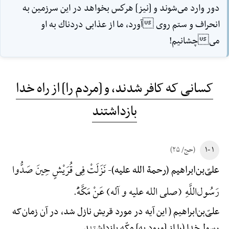
دور وارد مى‌شوند و [نيز] هركس بخواهد در اين سرزمين به
انحراف و ستم روى آورد، ما از عذابى دردناك به او
مىچشانيم!
کسانی که کافر شدند، و [مردم را] از راه خدا
بازداشتند
۱ -۱
(حج/ ۲۵)
نَزَلَتْ فِی قُرَیْشٍ حِینَ صَدُّوا
علیّ‌بن‌ابراهیم (رحمة الله علیه)-
رَسُول‌اللَّهِ (صلی الله علیه و آله) عَنْ مَکَّهًَْ.
علیّ‌بن‌ابراهیم ( این آیه در مورد قریش نازل شد، در آن زمان‌که
رسول‌خدا (را از [ورود به] مکّه بازداشتند.