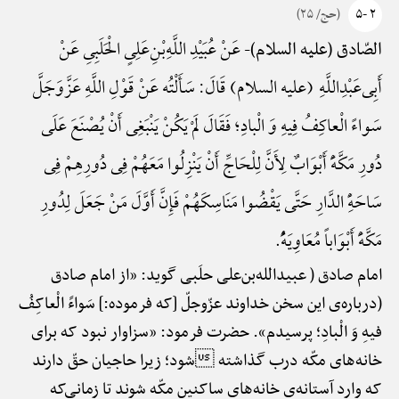
۲ -۵
(حج/ ۲۵)
عَنْ عُبَیْدِ اللَّهِ‌بْنِ‌عَلِیٍ الْحَلَبِیِ عَنْ
الصّادق (علیه السلام)-
أَبِی‌عَبْدِ‌اللَّهِ (علیه السلام) قَالَ: سَأَلْتُه عَنْ قَوْلِ اللَّهِ عَزَّ‌وَ‌جَلَّ
سَواءً الْعاکِفُ فِیهِ وَ الْبادِ؛ فَقَالَ لَمْ یَکُنْ یَنْبَغِی أَنْ یُصْنَعَ عَلَی
دُورِ مَکَّهًَْ أَبْوَابٌ لِأَنَّ لِلْحَاجِّ أَنْ یَنْزِلُوا مَعَهُمْ فِی دُورِهِمْ فِی
سَاحَهًِْ الدَّارِ حَتَّی یَقْضُوا مَنَاسِکَهُمْ فَإِنَّ أَوَّلَ مَنْ جَعَلَ لِدُورِ
مَکَّهًَْ أَبْوَاباً مُعَاوِیَهًُْ.
امام صادق ( عبیدالله‌بن‌علی حلَبی گوید: «از امام صادق
(درباره‌ی این سخن خداوند عزّوجلّ [که فرموده:] سَواءً الْعاکِفُ
فیهِ وَ الْبادِ؛ پرسیدم». حضرت فرمود: «سزاوار نبود که برای
خانه‌های مکّه درب گذاشته شود؛ زیرا حاجیان حقّ دارند
که وارد آستانه‌ی خانه‌های ساکنین مکّه شوند تا زمانی‌که