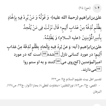
۴ -۱
(حج/ ۲۵)
وَ قَوْلُهُ وَ مَنْ یُرِدْ فِیهِ بِإِلْحادٍ
علیّ‌بن‌ابراهیم (رحمة الله علیه)-
بِظُلْمٍ نُذِقْهُ مِنْ عَذابٍ أَلِیمٍ؛ قَالَ نَزَلَتْ فِی مَنْ یُلْحِدُ
بِأَمِیرِ‌الْمُؤْمِنِینَ (علیه السلام) وَ یَظْلِمُهُ.
علیّ‌بن‌ابراهیم ( آیه: وَ مَنْ یُرِدْ فِیهِ بِإِلْحادٍ بِظُلْمٍ نُذِقْهُ مِنْ عَذابٍ
أَلِیمٍ؛ در مورد کسانی نازل شده است که در مورد
امیرالمؤمنین (کج‌روی میکنند و به او ستم روا
می‌دارند.
تفسیر اهل بیت علیهم السلام ج۹، ص۶۲۲
القمی، ج۲، ص۸۳/ نورالثقلین؛ «بتفاوت لفظی»/ بحارا لأنوار، ج۳۶، ص۱۶۸/
البرهان