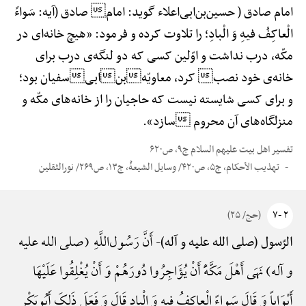
امام صادق ( حسین‌بن‌ابی‌اعلاء گوید: امام صادق (آیه: سَواءً
الْعاکِفُ فیهِ وَ الْبادِ؛ را تلاوت کرده و فرمود: «هیچ خانه‌ای در
مکّه، درب نداشت و اوّلین کسی که دو لنگه‌ی درب برای
خانه‌ی خود نصب کرد، معاویّهبنابیسفیان بود؛
و برای کسی شایسته نیست که حاجیان را از خانه‌های مکّه و
منزلگاه‌های آن محروم سازد».
تفسیر اهل بیت علیهم السلام ج۹، ص۶۲۰
تهذیب الأحکام، ج۵، ص۴۲۰/ وسایل الشیعهًْ، ج۱۳، ص۲۶۹/ نورالثقلین
۲ -۷
(حج/ ۲۵)
أَنَّ رَسُول‌اللَّهِ (صلی الله علیه
الرّسول (صلی الله علیه و آله)-
و آله) نَهَی أَهْلَ مَکَّهًَْ أَنْ یُؤَاجِرُوا دُورَهُمْ وَ أَنْ یُغْلِقُوا عَلَیْهَا
أَبْوَاباً وَ قَالَ سَواءً الْعاکِفُ فِیهِ وَ الْبادِ قَالَ وَ فَعَلَ ذَلِکَ أَبُوبَکْرٍ