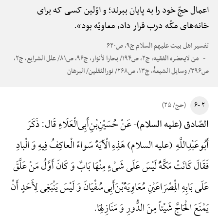
اعمال حجّ خود را به پایان ببرند؛ و اوّلین کسی که برای
خانه‌های مکّه درب قرار داد، معاویّه بود».
تفسیر اهل بیت علیهم السلام ج۹، ص۶۲۰
من لایحضره الفقیه، ج۲، ص۱۹۴/ بحارا لأنوار، ج۹۶، ص۸۱/ علل الشرایع، ج۲،
ص۳۹۶/ وسایل الشیعهًْ، ج۱۳، ص۲۶۸/ نورالثقلین/ البرهان
۲ -۶
(حج/ ۲۵)
عَنْ حُسَیْنِ‌بْنِ‌أَبِی‌الْعَلَاءِ قَال: ذَکَرَ
الصّادق (علیه السلام)-
أَبُوعَبْدِ‌اللَّهِ (علیه السلام) هَذِهِ الْآیَهًَْ سَواءً الْعاکِفُ فِیهِ وَ الْبادِ
فَقَالَ کَانَتْ مَکَّهًُْ لَیْسَ عَلَی شَیْءٍ مِنْهَا بَابٌ وَ کَانَ أَوَّلُ مَنْ عَلَّقَ
عَلَی بَابِهِ الْمِصْرَاعَیْنِ مُعَاوِیَهًَْ‌بْنَ‌أَبِی‌سُفْیَانَ وَ لَیْسَ یَنْبَغِی لِأَحَدٍ أَنْ
یَمْنَعَ الْحَاجَّ شَیْئاً مِنَ الدُّورِ وَ مَنَازِلِهَا.