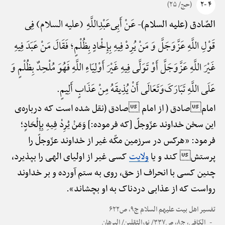
۴ -۲
(حج/ ۲۵)
عَنْ أَبِی‌عَبْدِ‌اللَّهِ (علیه السلام) فِی
الصّادق (علیه السلام)-
قَوْلِ اللَّهِ عَزَّ‌وَ‌جَلَّ وَ مَنْ یُرِدْ فِیهِ بِإِلْحادٍ بِظُلْمٍ؛ فَقَالَ مَنْ عَبَدَ فِیهِ
غَیْرَ اللَّهِ عَزَّ‌وَ‌جَلَّ أَوْ تَوَلَّی فِیهِ غَیْرَ أَوْلِیَاءِ اللَّهِ فَهُوَ مُلْحِدٌ بِظُلْمٍ وَ
عَلَی اللَّهِ تَبَارَکَ‌وَ‌تَعَالَی أَنْ یُذِیقَهُ مِنْ عَذَابٍ أَلِیمٍ.
امامصادق ( از امام صادق (نقل شده است که درباره‌ی
این سخن خداوند عزّوجلّ [که فرموده:] وَمَنْ یُرِدْ فِیهِ بِإِلْحَادٍ؛
فرمود: «هرکس در سرزمین مکّه غیر از خداوند عزّوجلّ را
پرستش کند و یا
ولایت
کسی غیر از اولیای الهی را بپذیرد،
چنین کسی با انحراف از حق، روی به ستم آورده و بر خداوند
رواست که از عذابی دردناک به او بچشاند».
تفسیر اهل بیت علیهم السلام ج۹، ص۶۲۲
الکافی، ج۸، ص۳۳۷/ نورالثقلین/ البرهان