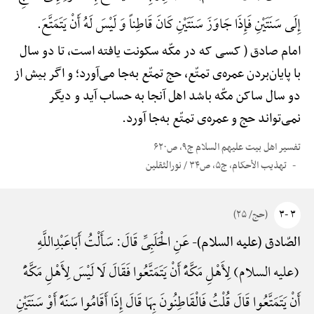
إِلَی سَنَتَیْنِ فَإِذَا جَاوَزَ سَنَتَیْنِ کَانَ قَاطِناً وَ لَیْسَ لَهُ أَنْ یَتَمَتَّعَ.
امام صادق ( کسی که در مکّه سکونت یافته است، تا دو سال
با پایان‌بردن عمره‌ی تمتّع، حج تمتّع به‌جا می‌آورد؛ و اگر بیش از
دو سال ساکن مکّه باشد اهل آنجا به حساب آید و دیگر
نمی‌تواند حج و عمره‌ی تمتّع به‌جا آورد.
تفسیر اهل بیت علیهم السلام ج۹، ص۶۲۰
تهذیب الأحکام، ج۵، ص۳۴ / نورالثقلین
۳ -۳
(حج/ ۲۵)
عَنِ الْحَلَبِیِّ قَالَ: سَأَلْتُ أَبَاعَبْدِ‌اللَّهِ
الصّادق (علیه السلام)-
(علیه السلام) لِأَهْلِ مَکَّهًَْ أَنْ یَتَمَتَّعُوا فَقَالَ لَا لَیْسَ لِأَهْلِ مَکَّهًَْ
أَنْ یَتَمَتَّعُوا قَالَ قُلْتُ فَالْقَاطِنُونَ بِهَا قَالَ إِذَا أَقَامُوا سَنَهًًْ أَوْ سَنَتَیْنِ