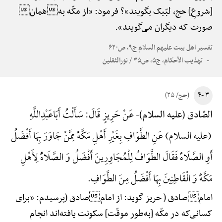
[شروعِ] حج، لبّیک بگویند»؟ فرمود: «از مکّه بههمان
صورت که دیگران می‌گویند».
تفسیر اهل بیت علیهم السلام ج۹، ص۶۲۰
تهذیب الأحکام، ج۵، ص۳۵ / نورالثقلین
۳ -۴
(حج/ ۲۵)
عَنْ حَرِیزٍ قَالَ: سَأَلْتُ أَبَاعَبْدِ‌اللَّهِ
الصّادق (علیه السلام)-
(علیه السلام) عَنِ الطَّوَافِ بِغَیْرِ أَهْلِ مَکَّهًَْ مِمَّنْ جَاوَرَ بِهَا أَفْضَلُ
أَوِ الصَّلَاهًْ فَقَالَ الطَّوَافُ لِلْمُجَاوِرِینَ أَفْضَلُ وَ الصَّلَاهًُْ لِأَهْلِ
مَکَّهًَْ وَ الْقَاطِنِینَ بِهَا أَفْضَلُ مِنَ الطَّوَافِ.
امامصادق ( حریز گوید: از امامصادق (پرسیدم: «برای
کسانی‌که در مکّه [به‌طور موقّت] سکونت یافته‌اند انجام