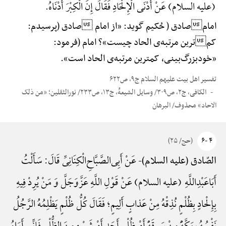
(علیه السلام) عَنْ أَدْنَی الْإِلْحَادِ فَقَالَ إِنَ الْکِبْرَ أَدْنَاهُ.
امامصادق ( حُکیم گوید: «از امام صادق (پرسیدم:
کمترین مرتبه‌ی الحاد چیست»؟ امام (فرمود:
«خودبزرگ‌بینی، کمترین مرتبه‌ی الحاد است».
تفسیر اهل بیت علیهم السلام ج۹، ص۶۲۲
الکافی، ج۲، ص۳۰۹/ وسایل الشیعهًْ، ج۱۳، ص۲۳۳/ نورالثقلین؛ «من ذلک
الاحاد» محذوف/ البرهان
۴ -۶
(حج/ ۲۵)
عَنْ أَبِی‌الصَّبَّاحِ‌الْکِنَانِیِّ قَالَ: سَأَلْتُ
الصّادق (علیه السلام)-
أَبَاعَبْدِ‌اللَّهِ (علیه السلام) عَنْ قَوْلِ اللَّهِ عَزَّ‌وَ‌جَلَّ وَ مَنْ یُرِدْ فِیهِ
بِإِلْحادٍ بِظُلْمٍ نُذِقْهُ مِنْ عَذابٍ أَلِیمٍ؛ فَقَالَ کُلُّ ظُلْمٍ یَظْلِمُهُ الرَّجُلُ