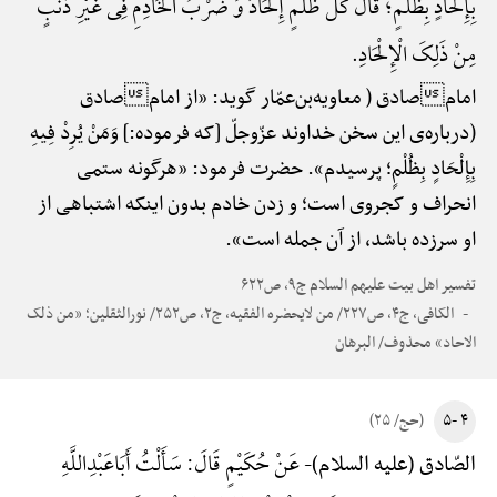
بِإِلْحادٍ بِظُلْمٍ؛ قَالَ کُلُّ ظُلْمٍ إِلْحَادٌ وَ ضَرْبُ الْخَادِمِ فِی غَیْرِ ذَنْبٍ
مِنْ ذَلِکَ الْإِلْحَادِ.
امامصادق ( معاویه‌بن‌عمّار گوید: «از امامصادق
(درباره‌ی این سخن خداوند عزّوجلّ [که فرموده:] وَمَنْ یُرِدْ فِیهِ
بِإِلْحَادٍ بِظُلْمٍ؛ پرسیدم». حضرت فرمود: «هرگونه ستمی
انحراف و کجروی است؛ و زدن خادم بدون اینکه اشتباهی از
او سرزده باشد، از آن جمله است».
تفسیر اهل بیت علیهم السلام ج۹، ص۶۲۲
الکافی، ج۴، ص۲۲۷/ من لایحضره الفقیه، ج۲، ص۲۵۲/ نورالثقلین؛ «من ذلک
الاحاد» محذوف/ البرهان
۴ -۵
(حج/ ۲۵)
عَنْ حُکَیْمٍ قَالَ: سَأَلْتُ أَبَاعَبْدِ‌اللَّهِ
الصّادق (علیه السلام)-