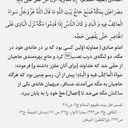
إِنَّ مُعَاوِیَهًَْ أَوَّلُ مَنْ عَلَّقَ عَلَی بَابِهِ
مِصْرَاعَیْنِ بِمَکَّهًَْ فَمَنَعَ حَاجَّ بَیْتِ اللَّهِ مَا قَالَ اللَّهُ عَزَّ‌وَ‌جَلَّ سَواءً
الْعاکِفُ فِیهِ وَ الْبادِ وَ کَانَ النَّاسُ إِذَا قَدِمُوا مَکَّهًَْ نَزَلَ الْبَادِی عَلَی
الْحَاضِرِ حَتَّی یَقْضِیَ حَجَّه.
امام صادق ( معاویّه اوّلین کسی بود که بر در خانه‌ی خود در
مکّه، دو لنگه‌ی درب نصب کرد و مانع بهره‌مندی حاجیان
از حقّی شد که خداوند [برای آنان مقرّر داشته و] فرموده:
سَواءً الْعاکِفُ فیهِ وَ الْبادِ؛ پیش از آن، رسم چنین بود که هرگاه
حاجیان به مکّه می‌آمدند مسافر، میهمان خانه‌ی یکی از
ساکنان مکّه می‌شد تا [اعمال] حجّ خود را به پایان ببرد.
تفسیر اهل بیت علیهم السلام ج۹، ص۶۱۸
الکافی، ج۴، ص۲۴۳/ بحارا لأنوار، ج۳۳، ص۱۷۰/ وسایل الشیعهًْ، ج۱۳،
ص۲۶۷/ نورالثقلین/ البرهان