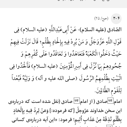
۴ -۳
(حج/ ۲۵)
عَنْ أَبِی‌عَبْدِ‌اللَّهِ (علیه السلام) فِی
الصّادق (علیه السلام)-
قَوْلِ اللَّهِ عَزَّ‌وَ‌جَلَّ وَ مَنْ یُرِدْ فِیهِ بِإِلْحادٍ بِظُلْمٍ؛ قَالَ نَزَلَتْ فِیهِمْ
حَیْثُ دَخَلُوا الْکَعْبَهًَْ فَتَعَاهَدُوا وَ تَعَاقَدُوا عَلَی کُفْرِهِمْ وَ
جُحُودِهِمْ بِمَا نُزِّلَ فِی أَمِیرِالْمُؤْمِنِینَ (علیه السلام) فَأَلْحَدُوا فِی
الْبَیْتِ بِظُلْمِهِمُ الرَّسُولَ (صلی الله علیه و آله) وَ وَلِیَّهُ فَبُعْداً
لِلْقَوْمِ الظَّالِمِینَ.
امامصادق ( از امام صادق (نقل شده است که درباره‌ی
این سخن خداوند عزّوجلّ [که فرموده:] وَمَنْ یُرِدْ فِیهِ بِإِلْحَادٍ
بِظُلْمٍ نُذِقْهُ مِنْ عَذَابٍ أَلِیمٍ؛ فرمود: «این آیه درباره‌ی کسانی