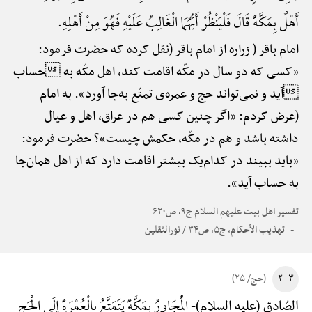
أَهْلٌ بِمَکَّهًَْ قَالَ فَلْیَنْظُرْ أَیُّهُمَا الْغَالِبُ عَلَیْهِ فَهُوَ مِنْ أَهْلِهِ.
امام باقر ( زراره از امام باقر (نقل کرده که حضرت فرمود:
«کسی که دو سال در مکّه اقامت کند، اهل مکّه به حساب
آید و نمی‌تواند حج و عمره‌ی تمتّع به‌جا آورد». به امام
(عرض کردم: «اگر چنین کسی هم در عراق، اهل و عیال
داشته باشد و هم در مکّه، حکمش چیست»؟ حضرت فرمود:
«باید ببیند در کدام‌یک بیشتر اقامت دارد که از اهل همان‌جا
به حساب آید».
تفسیر اهل بیت علیهم السلام ج۹، ص۶۲۰
تهذیب الأحکام، ج۵، ص۳۴ / نورالثقلین
۳ -۲
(حج/ ۲۵)
الْمُجَاوِرُ بِمَکَّهًَْ یَتَمَتَّعُ بِالْعُمْرَهًِْ إِلَی الْحَجِ
الصّادق (علیه السلام)-