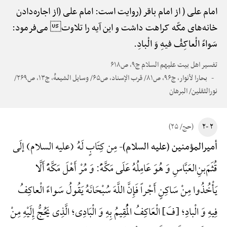
امام علی ( از امام باقر (روایت است: امام علی (از اجاره‌دادن
خانه‌های مکّه کراهت داشت و این آیه را تلاوت می‌فرمود:
سَواءً الْعاکِفُ فیهِ وَ الْبادِ.
تفسیر اهل بیت علیهم السلام ج۹، ص۶۱۸
بحارا لأنوار، ج۹۶، ص۸۱/ قرب الإسناد، ص۶۵/ وسایل الشیعهًْ، ج۱۳، ص۲۶۹/
نورالثقلین/ البرهان
۲ -۲
(حج/ ۲۵)
مِن کِتَابٍ لَهُ (علیه السلام) إلَی
أمیرالمؤمنین (علیه السلام)-
قُثَمَ‌بنِ‌العَبَّاسِ وَ هُوَ عَامِلُهُ عَلَی مَکَّهًَْ: وَ مُرْ أَهْلَ مَکَّهًَْ أَلَّا
یَأْخُذُوا مِنْ سَاکِنٍ أَجْراً فَإِنَّ اللَّهَ سُبْحَانَهُ یَقُولُ سَواءً الْعاکِفُ
فِیهِ وَ الْبادِ؛ {فَ} الْعَاکِفُ الْمُقِیمُ بِهِ وَ الْبَادِی؛ الَّذِی یَحُجُّ إِلَیْهِ مِنْ