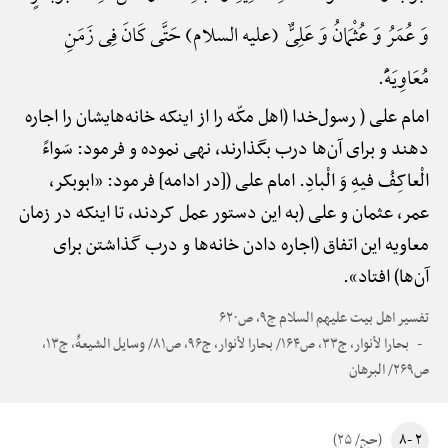
وَ عُمَرُ وَ عُثْمَانُ وَ عَلِیٌّ (علیه السلام) حَتَّی کَانَ فِی زَمَنِ
مُعَاوِیَهًَْ.
امام علی ( رسول‌خدا (اهل مکّه را از اینکه خانه‌هایشان را اجاره
دهند و برای آن‌ها درب بگذارند، نهی نموده و فرمود: سَواءً
الْعاکِفُ فیهِ وَ الْبادِ. امام علی ([در ادامه] فرمود: «ابوبکر،
عمر، عثمان و علی (به این دستور عمل کردند، تا اینکه در زمان
معاویه این اتفاق (اجاره دادن خانه‌ها و درب گذاشتن برای
آن‌ها) افتاد».
تفسیر اهل بیت علیهم السلام ج۹، ص۶۲۰
بحارا لأنوار، ج۳۳، ص۱۶۴/ بحارا لأنوار، ج۹۶، ص۸۱/ وسایل الشیعهًْ، ج۱۳،
ص۲۶۹/ البرهان
۲ -۸
(حج/ ۲۵)