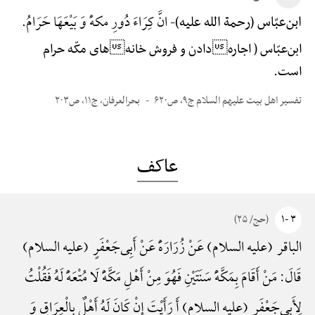
انَّ کِرَاءَ دُورِ مکهًْ وَ بَیْعَهَا حَرَامُ.
ابن‌عبّاس (رحمة الله علیه)-
ابن‌عبّاس ( اجارهدادن و فروش خانههای مکّه حرام
است.
تفسیر اهل بیت علیهم السلام ج۹، ص۶۲۰
بحرالعرفان، ج۱۱، ص۲۰۳
عاکف
۳ -۱
(حج/ ۲۵)
الباقر (علیه السلام) عَنْ زُرَارَهًَْ عَنْ أَبِی‌جَعْفَرٍ (علیه السلام)
قَالَ: مَنْ أَقَامَ بِمَکَّهًَْ سَنَتَیْنِ فَهُوَ مِنْ أَهْلِ مَکَّهًَْ لَا مُتْعَهًَْ لَهُ فَقُلْتُ
لِأَبِی‌جَعْفَرٍ (علیه السلام) أَ رَأَیْتَ إِنْ کَانَ لَهُ أَهْلٌ بِالْعِرَاقِ وَ