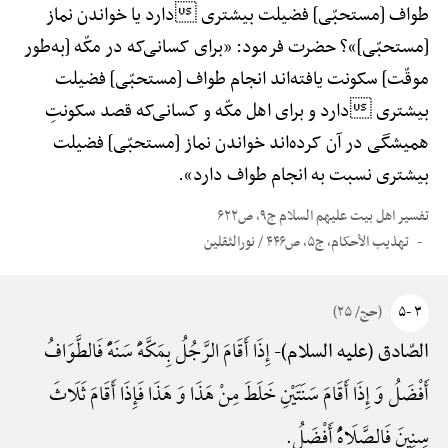
طواف [مستحبّی] فضیلت بیشتری دارد یا خواندن نماز
[مستحبّی]»؟ حضرت فرمود: «برای کسانی‌که در مکّه [به‌طور
موقّت] سکونت یافته‌اند انجام طواف [مستحبّی] فضیلت
بیشتری دارد و برای اهل مکّه و کسانی‌که قصد سکونتِ
همیشگی در آن کرده‌اند خواندن نماز [مستحبّی] فضیلت
بیشتری نسبت به انجام طواف دارد».
تفسیر اهل بیت علیهم السلام ج۹، ص۶۲۲
تهذیب الأحکام، ج۵، ص۴۴۶ / نورالثقلین
۳ -۵
(حج/ ۲۵)
إِذَا أَقَامَ الرَّجُلُ بِمَکَّهًَْ سَنَهًًْ فَالطَّوَافُ
الصّادق (علیه السلام)-
أَفْضَلُ وَ إِذَا أَقَامَ سَنَتَیْنِ خَلَطَ مِنْ هَذَا وَ هَذَا فَإِذَا أَقَامَ ثَلَاثَ
سِنِینَ فَالصَّلَاهًُْ أَفْضَلُ.