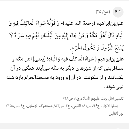
۲ -۴
(حج/ ۲۵)
وَ قَوْلُهُ سَواءً الْعاکِفُ فِیهِ وَ
علیّ‌بن‌ابراهیم (رحمة الله علیه)-
الْبادِ قَالَ أَهْلُ مَکَّهًَْ وَ مَنْ جَاءَ إِلَیْهِ مِنَ الْبُلْدَانِ فَهُمْ فِیهِ سَوَاءٌ لَا
یُمْنَعُ النُّزُولَ وَ دُخُولَ الْحَرَمِ.
علیّ‌بن‌ابراهیم ( سَواءً الْعاکِفُ فیهِ وَ الْبادِ؛ [یعنی] اهل مکّه و
مسافرینی که از شهرهای دیگر به مکّه می‌آیند همگی در آن
یکسانند و از سکونت [در آن] و ورود به مسجدالحرام بازداشته
نمی‌شوند.
تفسیر اهل بیت علیهم السلام ج۹، ص۶۱۸
بحارا لأنوار، ج۹۶، ص۸۱/ القمی، ج۲، ص۸۳/ مستدرک الوسایل، ج۹، ص۳۵۸/
نورالثقلین