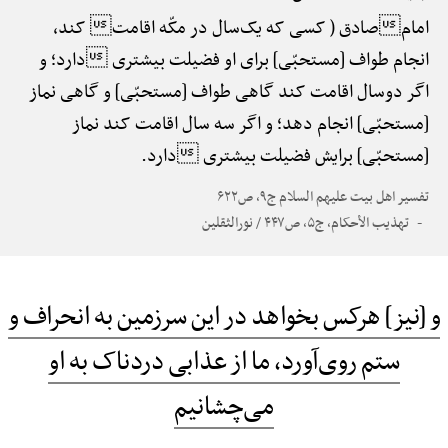
امامصادق ( کسی که یک‌سال در مکّه اقامت کند،
انجام طواف [مستحبّی] برای او فضیلت بیشتری دارد؛ و
اگر دوسال اقامت کند گاهی طواف [مستحبّی] و گاهی نماز
[مستحبّی] انجام دهد؛ و اگر سه سال اقامت کند نماز
[مستحبّی] برایش فضیلت بیشتری دارد.
تفسیر اهل بیت علیهم السلام ج۹، ص۶۲۲
تهذیب الأحکام، ج۵، ص۴۴۷ / نورالثقلین
و [نیز] هرکس بخواهد در این سرزمین به انحراف و
ستم روی‌آورد، ما از عذابی دردناک به او
می‌چشانیم