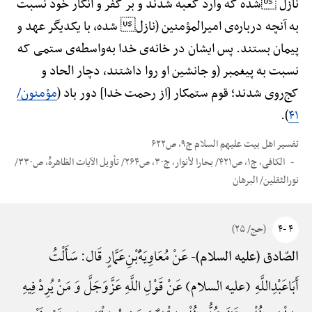
نازل شده که وارد کعبه شدند و بر کفر و انکار خود نسبت
به آنچه درباره‌ی امیرالمؤمنین (نازل شده، با یکدیگر عهد و
پیمان بستند. پس ایشان در خانه‌ی خدا به‌واسطه‌ی ستمی که
نسبت به پیغمبر (و جانشین او روا داشتند، دچار الحاد و
کج‌روی شدند؛ قوم ستمکار [از رحمت خدا] دور باد (
مؤمنون/
).
۴۱
تفسیر اهل بیت علیهم السلام ج۹، ص۶۲۲
الکافی، ج۱، ص۴۲۱/ بحارا لأنوار، ج۳۰، ص۲۶۴/ تأویل الآیات الظاهرهًْ، ص۳۳۰/
نورالثقلین/ البرهان
۴ -۴
(حج/ ۲۵)
عَنْ مُعَاوِیَهًَْ‌بْنِ‌عَمَّارٍ قَال: سَأَلْتُ
الصّادق (علیه السلام)-
أَبَاعَبْدِ‌اللَّهِ (علیه السلام) عَنْ قَوْلِ اللَّهِ عَزَّ‌وَ‌جَلَّ وَ مَنْ یُرِدْ فِیهِ