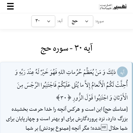
صفحه‌اصلی
حج
۳۰
سوره:
آیه:
معرفی
آیه ۳۰ - سوره حج
ارتباط با ما
ورود
ذلِكَ وَ مَنْ يُعَظِّمْ حُرُماتِ اللهِ فَهُوَ خَيْرٌ لَهُ عِنْدَ رَبِّهِ وَ
آیه
أُحِلَّتْ لَكُمُ الْأَنْعامُ إِلاَّ ما يُتْلى عَلَيْكُمْ فَاجْتَنِبُوا الرِّجْسَ مِنَ
الْأَوْثانِ وَ اجْتَنِبُوا قَوْلَ الزُّورِ [30]
[مناسك حج] اين است و هركس آنچه را خدا حرمت بخشيده
بزرگ دارد، نزد پروردگارش براى او بهتر است و چهارپايان براى
شما حلال شده؛ مگر آنچه [ممنوع بودنش] بر شما