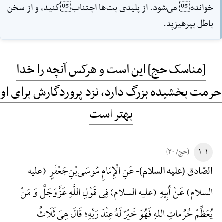
خوانده مى‌شود. از پليدى بت‌ها اجتنابكنيد، و از سخن
باطل بپرهيزيِد.
[مناسک حج] این است و هرکس آنچه را خدا
حرمت بخشیده بزرگ دارد، نزد پروردگارش برای او
بهتر است
۱ -۱
(حج/ ۳۰)
عَنِ الْإِمَامِ مُوسَی‌بْنِ‌جَعْفَرٍ (علیه
الصّادق (علیه السلام)-
السلام) عَنْ أَبِیهِ (علیه السلام) فِی قَوْلِ اللَّهِ عَزَّ‌وَ‌جَلَّ وَ مَنْ
یُعَظِّمْ حُرُماتِ اللهِ فَهُوَ خَیْرٌ لَهُ عِنْدَ رَبِّهِ؛ قَالَ هِیَ ثَلَاثُ