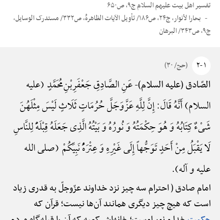
تفسیر اهل بیت علیهم السلام ج۹، ص۶۵۰
بحارا لأنوار، ج۲۴، ص۱۸۶/ تأویل الآیات الظاهرهًْ، ص۳۳۲/ مستدرک الوسایل،
ج۹، ص۳۴۳/ البرهان
۱ -۲
(حج/ ۳۰)
عَنِ الصَّادِقِ جَعْفَرِ‌بْنِ‌مُحَمَّدٍ (علیه
الصّادق (علیه السلام)-
السلام) أَنَّهُ قَالَ: إِنَّ لِلَّهِ عَزَّ‌وَ‌جَلَّ حُرُمَاتٍ ثَلَاثٍ لَیْسَ مِثْلَهُنَ
شَیْءٌ کِتَابُهُ وَ هُوَ حِکْمَتُهُ وَ نُورُهُ وَ بَیْتُهُ الَّذِی جَعَلَهُ قِبْلَهًًْ لِلنَّاسِ
لَا یَقْبَلُ مِنْ أَحَدٍ تَوَجُّهاً إِلَی غَیْرِهِ وَ عِتْرَهًُْ نَبِیِّکُمْ (صلی الله
علیه و آله).
امام صادق ( احترام سه چیز نزد خداوند عزّوجلّ به قدری زیاد
است که هیچ چیز دیگری همانند آن‌ها نیست؛ قرآن که
حکمت
خدا و نور اوست؛ خانه‌اش کعبه که آن را قبله‌گاه مردم