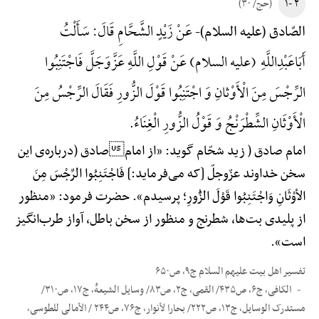
۲ -۱
(حج/ ۳۰)
عَنْ زَیْدٍ الشَّحَّامِ قَالَ: سَأَلْتُ
الصّادق (علیه السلام)-
أَبَاعَبْدِ‌اللَّهِ (علیه السلام) عَنْ قَوْلِ اللَّهِ عَزَّ‌وَ‌جَلَّ فَاجْتَنِبُوا
الرِّجْسَ مِنَ الْأَوْثانِ وَ اجْتَنِبُوا قَوْلَ الزُّورِ فَقَالَ الرِّجْسُ مِنَ
الْأَوْثَانِ الشِّطْرَنْجُ وَ قَوْلُ الزُّورِ الْغِنَاءُ.
امام صادق ( زید شحّام گوید: «از امامصادق (درباره‌ی این
سخن خداوند عزّوجلّ [که می‌فرماید:] فَاجْتَنِبُوا الرِّجْسَ مِنَ
الأوْثَانِ وَاجْتَنِبُوا قَوْلَ الزُّورِ؛ پرسیدم». حضرت فرمود: «منظور
از پلیدی بت‌ها، شطرنج و منظور از سخن باطل، آواز طرب‌انگیز
است».
تفسیر اهل بیت علیهم السلام ج۹، ص۶۵۰
الکافی، ج۶، ص۴۳۵/ القمی، ج۲، ص۸۳/ وسایل الشیعهًْ، ج۱۷، ص۳۱۰/
مستدرک الوسایل، ج۱۳، ص۲۲۲/ بحارا لأنوار، ج۷۶، ص۲۴۴ / الأمالی للطوسی،