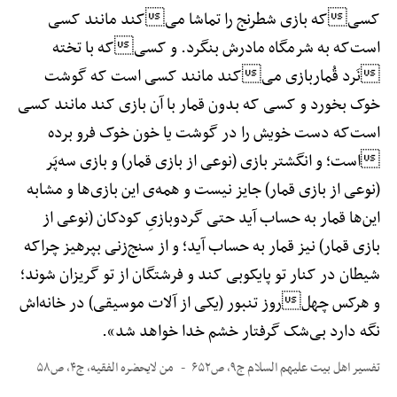
کسیکه بازی شطرنج را تماشا میکند مانند کسی
است‌که به شرمگاه مادرش بنگرد. و کسیکه با تخته
نَرد قُماربازی میکند مانند کسی است که گوشت
خوک بخورد و کسی که بدون قمار با آن بازی کند مانند کسی
است‌که دست خویش را در گوشت یا خون خوک فرو برده
است؛ و انگشتر بازی (نوعی از بازی قمار) و بازی سه‌پَر
(نوعی از بازی قمار) جایز نیست و همه‌ی این بازی‌ها و مشابه
این‌ها قمار به حساب آید حتی گردوبازیِ کودکان (نوعی از
بازی قمار) نیز قمار به حساب آید؛ و از سنج‌زنی بپرهیز چراکه
شیطان در کنار تو پایکوبی کند و فرشتگان از تو گریزان شوند؛
و هرکس چهلروز تنبور (یکی از آلات موسیقی) در خانه‌اش
نگه دارد بی‌شک گرفتار خشم خدا خواهد شد».
تفسیر اهل بیت علیهم السلام ج۹، ص۶۵۲
من لایحضره الفقیه، ج۴، ص۵۸