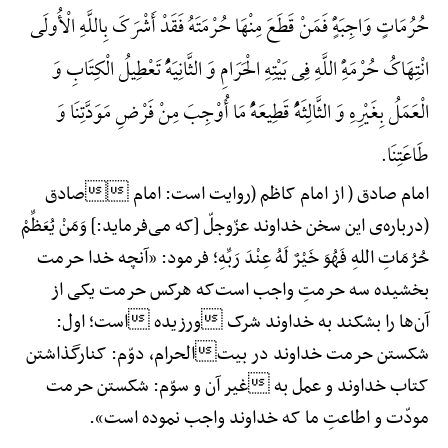
حُرُمَاتٍ وَاجِبَهًٍْ فَمَنْ قَطَعَ مِنْهَا حُرْمَتَهُ فَقَدْ أَشْرَکَ بِاللَّهِ الْأُولَی
انْتِهَاکُ حُرْمَهًِْ اللَّهِ فِی بَیْتِهِ الْحَرَامِ وَ الثَّانِیَهًُْ تَعْطِیلُ الْکِتَابِ وَ
الْعَمَلُ بِغَیْرِهِ وَ الثَّالِثَهًُْ قَطِیعَهًُْ مَا أُوْجِبَ مِنْ فَرْضِ مَوَدَّتِنَا وَ
طَاعَتِنَا.
امام صادق ( از امام کاظم (روایت است: امام صادق
(درباره‌ی این سخن خداوند عزّوجلّ [که می‌فرماید:] وَمَنْ یُعَظِّمْ
حُرُمَاتِ اللهِ فَهُوَ خَیْرٌ لَهُ عِنْدَ رَبِّهِ؛ فرمود: «آنچه خدا حرمت
بخشیده سه حرمتِ واجب است‌که هرکس حرمت یکی از
آن‌ها را بشکند به خداوند شرک ورزیده است؛ اول:
شکستن حرمت خداوند در بیتالحرام، دوّم: کنارگذاشتن
کتاب خداوند و عمل به غیر آن و سوّم: شکستن حرمت
مودّت و اطاعتِ ما که خداوند واجب نموده است».