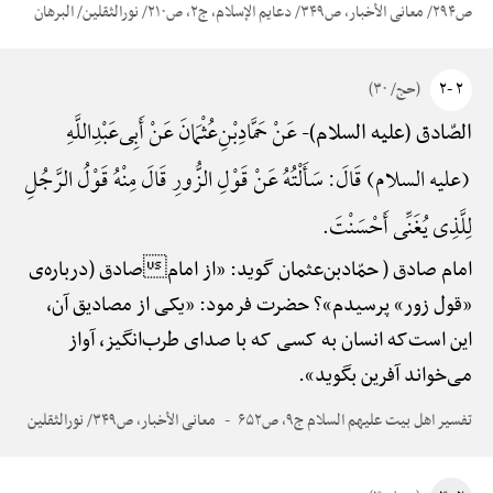
ص۲۹۴/ معانی الأخبار، ص۳۴۹/ دعایم الإسلام، ج۲، ص۲۱۰/ نورالثقلین/ البرهان
۲ -۲
(حج/ ۳۰)
عَنْ حَمَّادِ‌بْنِ‌عُثْمَانَ عَنْ أَبِی‌عَبْدِ‌اللَّهِ
الصّادق (علیه السلام)-
(علیه السلام) قَالَ: سَأَلْتُهُ عَنْ قَوْلِ الزُّورِ قَالَ مِنْهُ قَوْلُ الرَّجُلِ
لِلَّذِی یُغَنِّی أَحْسَنْتَ.
امام صادق ( حمّادبن‌عثمان گوید: «از امامصادق (درباره‌ی
«قول زور» پرسیدم»؟ حضرت فرمود: «یکی از مصادیق آن،
این است‌که انسان به کسی که با صدای طرب‌انگیز، آواز
می‌خواند آفرین بگوید».
تفسیر اهل بیت علیهم السلام ج۹، ص۶۵۲
معانی الأخبار، ص۳۴۹/ نورالثقلین