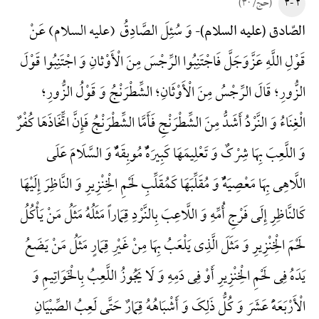
۲ -۳
(حج/ ۳۰)
وَ سُئِلَ الصَّادِقُ (علیه السلام) عَنْ
الصّادق (علیه السلام)-
قَوْلِ اللَّهِ عَزَّ‌وَ‌جَلَّ فَاجْتَنِبُوا الرِّجْسَ مِنَ الْأَوْثانِ وَ اجْتَنِبُوا قَوْلَ
الزُّورِ؛ قَالَ الرِّجْسُ مِنَ الْأَوْثَانِ؛ الشِّطْرَنْجُ وَ قَوْلُ الزُّورِ؛
الْغِنَاءُ وَ النَّرْدُ أَشَدُّ مِنَ الشِّطْرَنْجِ فَأَمَّا الشِّطْرَنْجُ فَإِنَّ اتِّخَاذَهَا کُفْرٌ
وَ اللَّعِبَ بِهَا شِرْکٌ وَ تَعْلِیمَهَا کَبِیرَهًٌْ مُوبِقَهًٌْ وَ السَّلَامَ عَلَی
اللَّاهِی بِهَا مَعْصِیَهًٌْ وَ مُقَلِّبَهَا کَمُقَلِّبِ لَحْمِ الْخِنْزِیرِ وَ النَّاظِرَ إِلَیْهَا
کَالنَّاظِرِ إِلَی فَرْجِ أُمِّهِ وَ اللَّاعِبَ بِالنَّرْدِ قِمَاراً مَثَلُهُ مَثَلُ مَنْ یَأْکُلُ
لَحْمَ الْخِنْزِیرِ وَ مَثَلَ الَّذِی یَلْعَبُ بِهَا مِنْ غَیْرِ قِمَارٍ مَثَلُ مَنْ یَضَعُ
یَدَهُ فِی لَحْمِ الْخِنْزِیرِ أَوْ فِی دَمِهِ وَ لَا یَجُوزُ اللَّعِبُ بِالْخَوَاتِیمِ وَ
الْأَرْبَعَهًَْ عَشَرَ وَ کُلُّ ذَلِکَ وَ أَشْبَاهُهُ قِمَارٌ حَتَّی لَعِبُ الصِّبْیَانِ