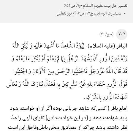
تفسیر اهل بیت علیهم السلام ج۹، ص۶۵۲
مستدرک الوسایل، ج۱۷، ص۴۱۶/ نورالثقلین
۲ -۷
(حج/ ۳۰)
لِیُؤَدِّ الشَّاهِدُ مَا أُشْهِدَ عَلَیْهِ وَ لْیَتَّقِ اللَّهَ
الباقر (علیه السلام)-
رَبَّهُ فَمِنَ الزُّورِ أَنْ یَشْهَدَ الرَّجُلُ بِمَا لَمْ یَعْلَمْ أَوْ یُنْکِرَ مَا یَعْلَمُ وَ
قَدْ قَالَ اللَّهُ عَزَّ‌وَ‌جَلَّ فَاجْتَنِبُوا الرِّجْسَ مِنَ الْأَوْثانِ وَ اجْتَنِبُوا
قَوْلَ الزُّورِ حُنَفاءَ لِلهِ غَیْرَ مُشْرِکِینَ بِهِ فَعَدَلَ تَبَارَکَ اللَّهُ وَ تَعَالَی
شَهَادَهًَْ الزُّورِ بِالشِّرْکِ.
امام باقر ( کسی‌که شاهد جریانی بوده اگر از او خواسته شود
باید شهادت دهد و [در این شهادت‌دادن] تقوای الهی را مدّ
نظر داشته باشد چراکه از مصادیق سخن باطل‌وناحقّ این است