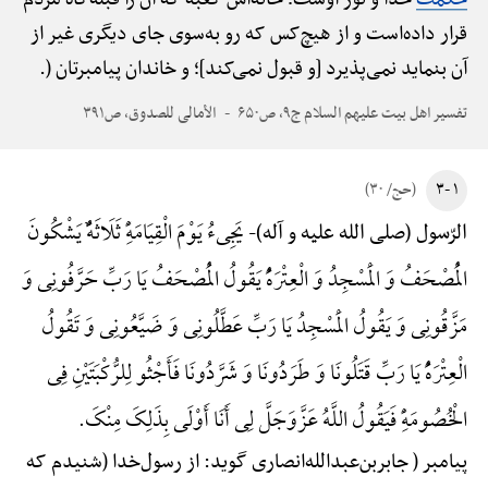
قرار داده‌است و از هیچ‌کس که رو به‌سوی جای دیگری غیر از
آن بنماید نمی‌پذیرد [و قبول نمی‌کند]؛ و خاندان پیامبرتان (.
تفسیر اهل بیت علیهم السلام ج۹، ص۶۵۰
الأمالی للصدوق، ص۳۹۱
۱ -۳
(حج/ ۳۰)
یَجِیءُ یَوْمَ الْقِیَامَهًِْ ثَلَاثَهًٌْ یَشْکُونَ
الرّسول (صلی الله علیه و آله)-
الْمُصْحَفُ وَ الْمَسْجِدُ وَ الْعِتْرَهًُْ یَقُولُ الْمُصْحَفُ یَا رَبِّ حَرَّفُونِی وَ
مَزَّقُونِی وَ یَقُولُ الْمَسْجِدُ یَا رَبِّ عَطَّلُونِی وَ ضَیَّعُونِی وَ تَقُولُ
الْعِتْرَهًُْ یَا رَبِّ قَتَلُونَا وَ طَرَدُونَا وَ شَرَّدُونَا فَأَجْثُو لِلرُّکْبَتَیْنِ فِی
الْخُصُومَهًِْ فَیَقُولُ اللَّهُ عَزَّ‌وَ‌جَلَّ لِی أَنَا أَوْلَی بِذَلِکَ مِنْکَ.
پیامبر ( جابربن‌عبدالله‌انصاری گوید: از رسول‌خدا (شنیدم که