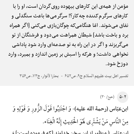
مؤمن از همه‌ی این کارهای بیهوده روی‌گردان است، او را با
کارهای سرگرم‌کننده چه‌کار؟! سرگرمی‌ها باعث سنگدلی و
نفاق می‌شوند. امّا هنگامی‌که چوگان‌بازی می‌کنی [اگر همراه
برد و باخت باشد] شیطان همراهت می‌دود و فرشتگان از تو
می‌گریزند و اگر در این راه به تو صدمه‌ای وارد شود پاداشی
نخواهی داشت؛ و هرکه را اسبش بر زمین اندازد و بمیرد، وارد
دوزخ شود.
تفسیر اهل بیت علیهم السلام ج۹، ص۶۵۲
بحارا لأنوار، ج۷۳، ص۳۵۶
۲ -۵
(حج/ ۳۰)
وَ اجْتَنِبُوا قَوْلَ الزُّورِ وَ قَوْلِهِ وَ
ابن‌عبّاس (رحمة الله علیه)-
مِنَ النَّاسِ مَنْ یَشْتَرِی لَهْوَ الْحَدِیثِ إِنَّهُ الْغِنَاء.
ابن‌عبّاس ( منظور از این سخن خداوند [که فرموده است:] وَ