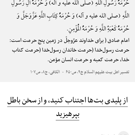
حُرْمَهًُْ رَسُولِ اللَّهِ (صلی الله علیه و آله) وَ حُرْمَهًُْ آلِ رَسُولِ
اللَّهِ (صلی الله علیه و آله) وَ حُرْمَهًُْ کِتَابِ اللَّهِ عَزَّ‌وَ‌جَلَّ وَ
حُرْمَهًُْ کَعْبَهًِْ اللَّهِ وَ حُرْمَهًُْ الْمُؤْمِنِ.
امام صادق ( برای خداوند عزّوجلّ در زمین پنج حرمت است:
حرمت رسول‌خدا (حرمت خاندان رسول‌خدا (حرمت کتاب
خدا، حرمت کعبه و حرمت انسان مؤمن.
تفسیر اهل بیت علیهم السلام ج۹، ص۶۵۰
الکافی، ج۸، ص۱۰۷
از پلیدی بت‌ها اجتناب کنید، و از سخن باطل
بپرهیزید