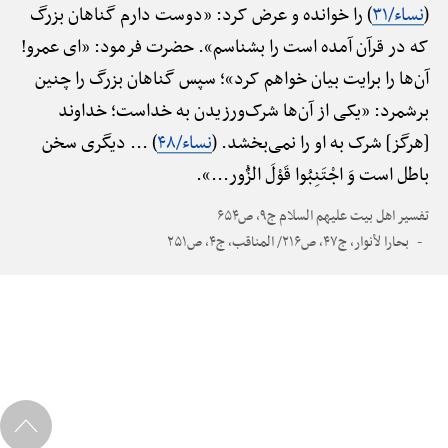
(
نساء/۳۱
) را خوانده و عرض کرد: «دوست دارم گناهان بزرگ
که در قرآن آمده است را بشناسم». حضرت فرمود: «ای عمرو!
آن‌ها را برایت بیان خواهم کرد»؛ سپس گناهان بزرگ را چنین
برشمرد: «یکی از آن‌ها شرک‌ورزیدن به خداست؛ خداوند
[هرگز] شرک به او را نمی‌بخشد. (
نساء/۴۸
) ... دیگری سخن
باطل است وَ اجْتَنِبُوا قَوْلَ الزُّور...».
تفسیر اهل بیت علیهم السلام ج۹، ص۶۵۴
بحارا لأنوار، ج۴۷، ص۲۱۶/ المناقب، ج۴، ص۲۵۱