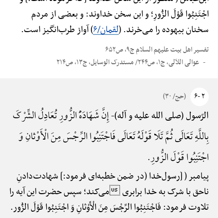
اجْتَنِبُوا قَوْلَ الزُّورِ؛ و این سخن خداوند: و بعضی از مردم
سخنان بیهوده را می‌خرند. (
لقمان/۶
) آواز طرب‌انگیز است.
تفسیر اهل بیت علیهم السلام ج۹، ص۶۵۲
عوالی اللآلی، ج۱، ص۲۴۴/ مستدرک الوسایل، ج۱۳، ص۲۱۴
۲ -۶
(حج/ ۳۰)
إِنَّ شَهَادَهًَْ الزُّورِ تُعَادِلُ الشِّرْکَ
الرّسول (صلی الله علیه و آله)-
بِاللَّهِ تَعَالَی ثُمَّ تَلَا قَوْلَهُ تَعَالَی فَاجْتَنِبُوا الرِّجْسَ مِنَ الْأَوْثانِ وَ
اجْتَنِبُوا قَوْلَ الزُّورِ.
پیامبر ( [رسول‌خدا (در ضمن خطبه‌ای فرمود:] شهادت‌دادنِ
ناحق با شرک به خدا برابری می‌کند؛ سپس حضرت این آیه را
تلاوت فرمود: فَاجْتَنِبُوا الرِّجْسَ مِنَ الْأَوْثانِ وَ اجْتَنِبُوا قَوْلَ الزُّور.