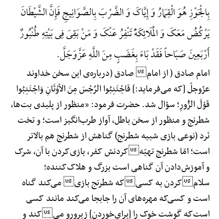
بِالْجَوْزِ هُوَ الْقِمَارُ وَ إِیَّاکَ وَ الضَّرْبَ بِالصَّوَانِیجِ فَإِنَّ الشَّیْطَانَ
یَرْکُضُ مَعَکَ وَ الْمَلَائِکَهًَْ تَنْفِرُ عَنْکَ وَ مَنْ بَقِیَ فِی بَیْتِهِ طُنْبُورٌ
أَرْبَعِینَ صَبَاحاً فَقَدْ بَاءَ بِغَضَبٍ مِنَ اللَّهِ عَزَّ‌وَ‌جَلَّ.
امام صادق ( از امام صادق (درباره‌ی این سخن خداوند
عزّوجلّ [که می‌فرماید:] فَاجْتَنِبُوا الرِّجْسَ مِنَ الأوْثَانِ وَاجْتَنِبُوا
قَوْلَ الزُّورِ؛ سؤال شد. حضرت فرمود: «منظور از پلیدی بت‌ها،
شطرنج و منظور از سخن باطل، آواز طرب‌انگیز است؛ و تخت
نَرد (نوعی بازی شبیه شطرنج) گناهش از شطرنج هم بالاتر
است؛ امّا شطرنج تهیّهکردنش کفر، بازی‌کردن با آن، شرک
و آموزش‌دادن آن گناهی است بزرگ و هلاک‌کننده؛
سلامکردن به کسیکه شطرنج بازی می‌کند گناه
است و کسی‌که مهره‌های آن را جابجا می‌کند مانند کسی
است‌که گوشت خوک را [برای‌خوردن] زیرورو میکند و