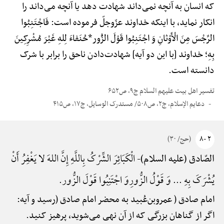
که انسان به آنچه نمی‌داند شهادت دهد یا آنچه می‌داند را
انکار نماید، با اینکه خداوند عزّوجلّ فرموده است: فَاجْتَنِبُوا
الرِّجْسَ مِنَ الْأَوْثانِ وَ اجْتَنِبُوا قَوْلَ الزُّور*حُنَفاءَ لِلهِ غَیْرَ مُشْرِکِینَ
بِهِ؛ خداوند [با این دو آیه] شهادت‌دادن ناحق را برابر با شرک
دانسته است.
تفسیر اهل بیت علیهم السلام ج۹، ص۶۵۲
دعایم الإسلام، ج۲، ص۵۰۸/ مستدرک الوسایل، ج۱۷، ص۴۱۵
۲ -۸
(حج/ ۳۰)
الْکَبَائِرَ الشِّرْکُ بِاللَّهِ إِنَّ اللهَ لا یَغْفِرُ أَنْ
الصّادق (علیه السلام)-
یُشْرَکَ بِهِ ... وَ قَوْلُ الزُّورِوَ اجْتَنِبُوا قَوْلَ الزُّور.
امام صادق ( عمروبن‌عُبید به محضر امام صادق (رسید و آیه:
اگر از گناهان بزرگی که از آن نهی می‌شوید، پرهیز کنید.