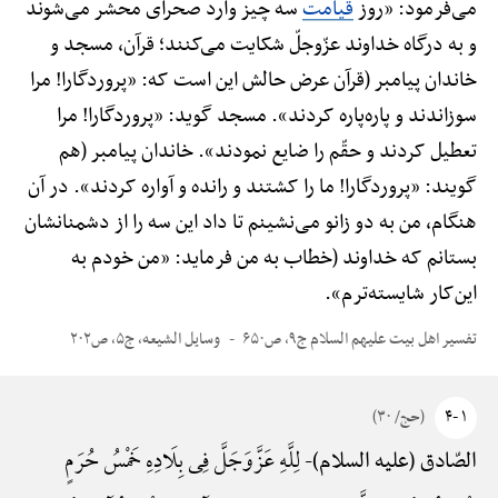
می‌فرمود: «روز
قیامت
سه چیز وارد صحرای محشر می‌شوند
و به درگاه خداوند عزّوجلّ شکایت می‌کنند؛ قرآن، مسجد و
خاندان پیامبر (قرآن عرض حالش این است که: «پروردگارا! مرا
سوزاندند و پاره‌پاره کردند». مسجد گوید: «پروردگارا! مرا
تعطیل کردند و حقّم را ضایع نمودند». خاندان پیامبر (هم
گویند: «پروردگارا! ما را کشتند و رانده و آواره کردند». در آن
هنگام، من به دو زانو می‌نشینم تا داد این سه را از دشمنانشان
بستانم که خداوند (خطاب به من فرماید: «من خودم به
این‌کار شایسته‌ترم».
تفسیر اهل بیت علیهم السلام ج۹، ص۶۵۰
وسایل الشیعه، ج۵، ص۲۰۲
۱ -۴
(حج/ ۳۰)
لِلَّهِ عَزَّ‌وَ‌جَلَّ فِی بِلَادِهِ خَمْسُ حُرَمٍ
الصّادق (علیه السلام)-