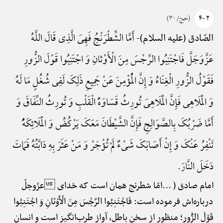
۲ -۴
(حج/ ۳۰)
أَمَّا الشِّطْرَنْجُ فَهِیَ الَّذِی قَالَ اللَّهُ
الصّادق (علیه السلام)-
عَزَّ‌وَ‌جَلَّ فَاجْتَنِبُوا الرِّجْسَ مِنَ الْأَوْثانِ وَ اجْتَنِبُوا قَوْلَ الزُّورِ
فَقَوْلُ الزُّورِ الْغِنَاءُ وَ إِنَّ الْمُؤْمِنَ عَنْ جَمِیعِ ذَلِکَ لَفِی شُغُلٍ مَا لَهُ
وَ الْمَلَاهِی فَإِنَّ الْمَلَاهِیَ تُورِثُ قَسَاوَهًَْ الْقَلْبِ وَ تُورِثُ النِّفَاقَ وَ
أَمَّا ضَرْبُکَ بِالصَّوَالِجِ فَإِنَّ الشَّیْطَانَ مَعَکَ یَرْکُضُ وَ الْمَلَائِکَهًُْ
تَنْفِرُ عَنْکَ وَ إِنْ أَصَابَکَ شَیْءٌ لَمْ تُؤْجَرْ وَ مَنْ عَثَرَ بِهِ دَابَّتُهُ فَمَاتَ
دَخَلَ النَّارَ.
امام صادق ( ...امّا شطرنج همان است که خدای عزّوجلّ
درباره‌اش فرموده است: فَاجْتَنِبُوا الرِّجْسَ مِنَ الْأَوْثانِ وَ اجْتَنِبُوا
قَوْلَ الزُّور؛ منظور از سخن باطل، آواز طرب‌انگیز است و انسان