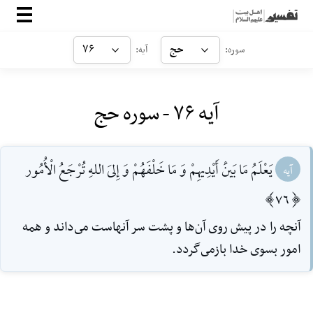
صفحه‌اصلی
حج
۷۶
سوره:
آیه:
معرفی
آیه ۷۶ - سوره حج
ارتباط با ما
ورود
يَعْلَمُ مَا بَينْ‌َ أَيْدِيهِمْ وَ مَا خَلْفَهُمْ وَ إِلىَ اللهِ‌ تُرْجَعُ الْأُمُور
آیه
[76]
آنچه را در پيش روى آن‌ها و پشت سر آنهاست مى‌داند و همه
امور بسوى خدا بازمى‌گردد.