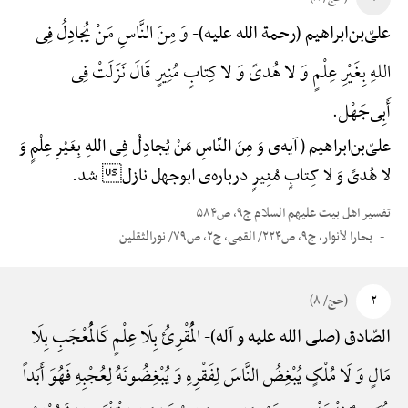
وَ مِنَ النَّاسِ مَنْ یُجادِلُ فِی
علیّ‌بن‌ابراهیم (رحمة الله علیه)-
اللهِ بِغَیْرِ عِلْمٍ وَ لا هُدیً وَ لا کِتابٍ مُنِیرٍ قَالَ نَزَلَتْ فِی
أَبِی‌جَهْل.
علیّ‌بن‌ابراهیم ( آیه‌ی وَ مِنَ النَّاسِ مَنْ یُجادِلُ فِی اللهِ بِغَیْرِ عِلْمٍ وَ
لا هُدیً وَ لا کِتابٍ مُنِیرٍ درباره‌ی ابوجهل نازل شد.
تفسیر اهل بیت علیهم السلام ج۹، ص۵۸۴
بحارا لأنوار، ج۹، ص۲۲۴/ القمی، ج۲، ص۷۹/ نورالثقلین
۲
(حج/ ۸)
الْمُقْرِئُ بِلَا عِلْمٍ کَالْمُعْجَبِ بِلَا
الصّادق (صلی الله علیه و آله)-
مَالٍ وَ لَا مُلْکٍ یُبْغِضُ النَّاسَ لِفَقْرِهِ وَ یُبْغِضُونَهُ لِعُجْبِهِ فَهُوَ أَبَداً