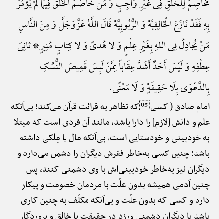
مُخَاصِمٌ لِلْخَلْقِ فِی غَیْرِ وَاجِبٍ وَ مَنْ خَاصَمَ الْخَلْقَ فِیمَا لَمْ یُؤْمَرْ
بِهِ فَقَدْ نَازَعَ الْخَالِقِیَّهًَْ وَ الرُّبُوبِیَّهًَْ قَالَ اللَّهُ عَزَّ‌وَ‌جَلَّ وَ مِنَ النَّاسِ
مَنْ یُجادِلُ فِی اللهِ بِغَیْرِ عِلْمٍ وَ لا هُدیً وَ لا کِتابٍ مُنِیرٍ* ثانِیَ
عِطْفِهِ وَ لَیْسَ أَحَدٌ أَشَدَّ عِقَاباً مِمَّنْ لَبِسَ قَمِیصَ النُّسُکِ
بِالدَّعْوَی بِلَا حَقِیقَهًٍْ وَ لَا مَعْنًی.
امام صادق ( کسیکه تظاهر به قرائت قرآن می‌کند؛ بی‌آنکه
علم و دانش [لازم] را دارا باشد، مانند آن فردی است که مبتلا
به خودبینی و خودستایی است، بی‌آنکه مال یا مِلکی داشته
باشد؛ چنین کسی به‌خاطر فقرش دیگران را دشمن می‌دارد و
دیگران نیز به‌خاطر خودبینی‌اش با وی دشمنی کنند، پس
چنین آدمی همیشه بدون علّت با مردمان خصومت و پیکار
دارد و کسی که بدون علّت و بی‌آنکه مکلّف به چنین کاری
باشد با دیگران دشمنی ورزد در حقیقت با خالق و پروردگار