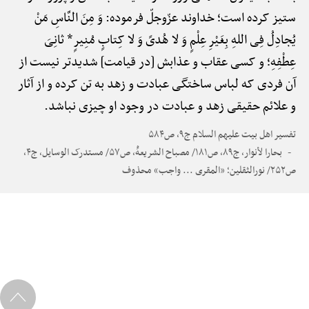
ستیز کرده است؛ خداوند عزّوجلّ فرموده: وَ مِنَ النَّاسِ مَنْ
یُجادِلُ فِی اللهِ بِغَیْرِ عِلْمٍ وَ لا هُدیً وَ لا کِتابٍ مُنِیرٍ* ثانِیَ
عِطْفِهِ؛ و کسی عقاب و عذابش [در قیامت] شدیدتر نیست از
آن فردی که لباس ساختگی عبادت و زهد به تن کرده و از آثار
و علائم حقیقی زهد و عبادت در وجود او چیزی نباشد.
تفسیر اهل بیت علیهم السلام ج۹، ص۵۸۴
بحارا لأنوار، ج۸۹، ص۱۸۱/ مصباح الشریعهًْ، ص۵۷/ مستدرک الوسایل، ج۴،
ص۲۵۲/ نورالثقلین؛ «المقری ... واجب» محذوف