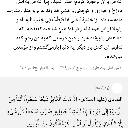
که من با آن برخورد کردم، حذر کنید. چرا که من به آتش
دوزخ و خواری و کوچکی و خشم خداوند عزیز و جبّار، بشارت
داده شده‌ام. وَا حَسْرَتَاهْ عَلَی مَا فَرَّطْتُ فِی جَنْبِ اللهِ. آه و
واویلا از این همه ناله و فریاد! هیچ شفاعت‌کننده‌ای که
شفاعتش پذیرفته شود و هیچ دوستی که به من رحم کند،
ندارم. ای کاش بار دیگر [به دنیا] بازمی‌گشتم و از مؤمنین
می‌شدم.
تفسیر اهل بیت علیهم السلام ج۱۳، ص۲۷۴
بحارالأنوار، ج۶، ص۲۵۸
۲
(زمر/ ۵۸)
إِذَا مَاتَ الْکَافِرُ شَیَّعَهُ سَبْعُونَ أَلْفاً مِنَ
الصّادق (علیه السلام)-
الزَّبَانِیَهًِْ إِلَی قَبْرِهِ وَ إِنَّهُ لَیُنَاشِدُ حَامِلِیهِ بِصَوْتٍ یَسْمَعُهُ کُلُّ شَیْءٍ
إِلَّا الثَّقَلَانِ وَ یَقُولُ لَوْ أَنَّ لِی کَرَّةً فَأَکُونَ مِنَ الْمُؤْمِنِین.