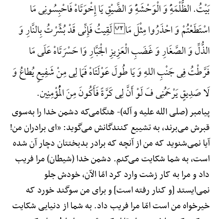
بَیْتُ. الظُّلْمَهًِْ وَ الْوَحْشَهًِْ وَ الضَّیْقِ یَا إِخْوَتَاهْ فَاحْبِسُونِی مَا
اسْتَطَعْتُمْ وَ احْذَرُوا مِثْلَ مَا لَقِیتُ فَإِنِّی قَدْ بُشِّرْتُ بِالنَّارِ وَ
الذُّلِّ وَ الصَّغَارِ وَ غَضَبِ الْعَزِیزِ الْجَبَّارِ وَا حَسْرَتَاهْ عَلَی مَا
فَرَّطْتُ فِی جَنْبِ اللهِ وَ یَا طُولَ عَوْلَتَاهْ فَمَا لِی مِنْ شَفِیعٍ یُطاعُ وَ
لَا صَدِیقٍ یَرْحَمُنِی فَ لَوْ أَنَّ لِی کَرَّةً فَأَکُونَ مِنَ الْمُؤْمِنِین.
پیامبر (صلی الله علیه و آله)-
هنگامی‌که دشمن خدا را به‌سوی
قبرش می‌برند، به تشییع کنندگانش می‌گوید: «ای برادران من!
آیا نمی‌شنوید که من از آنچه که برادر بدبختتان دچار آن شده
است، به شما شکایت می‌کنم. دشمن خدا (شیطان) مرا فریب
داد و مرا به کار زشت وارد کرد امّا الآن، خودش جلو
نمی‌ایستد [و کنار رفته است] و برای من سوگند خورد که
خیرخواه من است امّا مرا فریب داد. به شما از دنیایی شکایت