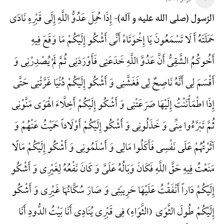
إِذَا حُمِلَ عَدُوُّ اللَّهِ إِلَی قَبْرِهِ نَادَی
الرّسول (صلی الله علیه و آله)-
حَمَلَتَهُ أَ لَا تَسْمَعُونَ یَا إِخْوَتَاهْ أَنِّی أَشْکُو إِلَیْکُمْ مَا وَقَعَ فِیهِ
أَخُوکُمُ الشَّقِیُّ أَنَّ عَدُوَّ اللَّهِ خَدَعَنِی فَأَوْرَدَنِی ثُمَّ لَمْ یُصْدِرْنِی وَ
أَقْسَمَ لِی أَنَّهُ نَاصِحٌ لِی فَغَشَّنِی وَ أَشْکُو إِلَیْکُمْ دُنْیَا غَرَّتْنِی حَتَّی
إِذَا اطْمَأْنَنْتُ إِلَیْهَا صَرَعَتْنِی وَ أَشْکُو إِلَیْکُمْ أَخِلَّاءَ الْهَوَی مَنَّوْنِی
ثُمَّ تَبَرَّءُوا مِنِّی وَ خَذَلُونِی وَ أَشْکُو إِلَیْکُمْ أَوْلَاداً حَمَیْتُ عَنْهُمْ وَ
آثَرْتُهُمْ عَلَی نَفْسِی فَأَکَلُوا مَالِی وَ أَسْلَمُونِی وَ أَشْکُو إِلَیْکُمْ مَالًا
مَنَعْتُ فِیهِ حَقَّ اللَّهِ فَکَانَ وَبَالُهُ عَلَیَّ وَ کَانَ نَفْعُهُ لِغَیْرِی وَ أَشْکُو
إِلَیْکُمْ دَاراً أَنْفَقْتُ عَلَیْهَا حَرِیبَتِی وَ صَارَ سُکَّانُهَا غَیْرِی وَ أَشْکُو
إِلَیْکُمْ طُولَ الثَّوَی (الثَّوَاءِ) فِی قَبْرِی یُنَادِی أَنَا بَیْتُ الدُّودِ أَنَا