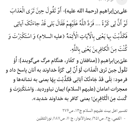
أَوْ تَقُولَ حِینَ تَرَی الْعَذابَ
علی‌بن‌إبراهیم (رحمة الله علیه)-
لَوْ أَنَّ لِی کَرَّةً ... فَرَدَّ اللَّهُ عَلَیْهِمْ فَقَالَ بَلی قَدْ جاءَتْکَ آیاتِی
فَکَذَّبْتَ بِها یَعْنِی بِالْآیَاتِ الْأَئِمَهًَْ (علیه السلام) وَ اسْتَکْبَرْتَ وَ
کُنْتَ مِنَ الْکافِرِینَ یَعْنِی بِاللَّهِ.
علیّ‌بن‌ابراهیم ( [منافقان و کفّار، هنگام مرگ می‌گویند]: أَوْ
تَقُولَ حِینَ تَرَیَ الْعَذَابَ لَوْ أَنَّ لِی کَرَّةً خداوند به آنان پاسخ داد و
فرمود: بَلَی قَدْ جَاءتْکَ آیَاتِی فَکَذَّبْتَ بِهَا یعنی به نشانه‌ها و
معجزات امامان (علیهم السلام) ایمان نیاوردید. وَاسْتَکْبَرْتَ وَ
کُنتَ مِنَ الْکَافِرِینَ؛ یعنی کافر به خداوند شدید».
تفسیر اهل بیت علیهم السلام ج۱۳، ص۲۷۶
القمی، ج۲، ص۲۵۱/ بحارالأنوار، ج۷۰، ص۱۸۷/ نورالثقلین