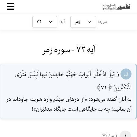
صفحه‌اصلی
زمر
۷۲
سوره:
آیه:
معرفی
آیه ۷۲ - سوره زمر
ارتباط با ما
ورود
وَ قيلَ ادْخُلُوا أَبْوابَ جَهَنَّمَ خالِدينَ فيها فَبِئْسَ مَثْوَى
آیه
الْمُتَكَبِّرينَ [72]
به آنان گفته مى‌شود: «از درهاى جهنّم وارد شويد، جاودانه در
آن بمانيد؛ چه بد جايگاهى است جايگاه متكبّران»!
۱
(زمر/ ۷۲)