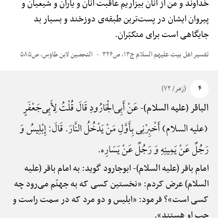
خداوند و من از آنان بیزاریم عاقبت آنان و یاران و شیعیان و
پیروان ایشان در پست‌ترین طبقه‌ی دوزخند و بسیار بد
جایگاهی است برای متکبّران.
تفسیر اهل بیت علیهم السلام ج۱۳، ص۳۲۶
التحصین لابن طاوس، ص۵۸۵
۴
(زمر/ ۷۲)
عَنْ أَبِی‌الْجَارُودِ قَالَ قُلْتُ لِأَبِی‌جَعْفَرٍ
الباقر (علیه السلام)-
(علیه السلام) أَخْبِرْنِی بِأَوَّلِ مَنْ یَدْخُلُ النَّارَ. قَالَ: إِبْلِیسُ وَ
رَجُلٌ عَنْ یَمِینِهِ وَ رَجُلٌ عَنْ یَسَارِه.
امام باقر (علیه السلام)-
ابوجارود گوید: به امام باقر (علیه
السلام) عرض کردم: «نخستین کسی که به جهنّم می‌رود چه
کسی است»؟ فرمود: «ابلیس و دو مرد که در سمت راست و
چپ او هستند».