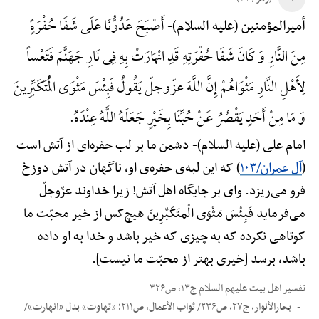
أَصْبَحَ عَدُوُّنَا عَلَی شَفَا حُفْرَهًٍْ
أمیرالمؤمنین (علیه السلام)-
مِنَ النَّارِ وَ کَانَ شَفَا حُفْرَتِهِ قَدِ انْهَارَتْ بِهِ فِی نَارِ جَهَنَّمَ فَتَعْساً
لِأَهْلِ النَّارِ مَثْوَاهُمْ إِنَّ اللَّهَ عزّوجلّ یَقُولُ فَبِئْسَ مَثْوَی الْمُتَکَبِّرِینَ
وَ مَا مِنْ أَحَدٍ یَقْصُرُ عَنْ حُبِّنَا بِخَیْرٍ جَعَلَهُ اللَّهُ عِنْدَهُ.
امام علی (علیه السلام)-
دشمن ما بر لب حفره‌ای از آتش است
(
آل عمران/۱۰۳
) که این لبه‌ی حفره‌ی او، ناگهان در آتش دوزخ
فرو می‌ریزد. وای بر جایگاه اهل آتش! زیرا خداوند عزّوجلّ
می‌فرماید فَبِئْسَ مَثْوَی الْمتَکَبِّرِینَ هیچ‌کس از خیر محبّت ما
کوتاهی نکرده که به چیزی که خیر باشد و خدا به او داده
باشد، برسد [خیری بهتر از محبّت ما نیست].
تفسیر اهل بیت علیهم السلام ج۱۳، ص۳۲۶
بحارالأنوار، ج۲۷، ص۲۳۶/ ثواب الأعمال، ص۲۱۱؛ «تهاوت» بدل «انهارت»/