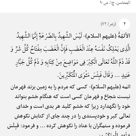
المحاسن، ج۱، ص۹۰
۲
(زمر/ ۷۲)
لَیْسَ الشَّهِیدُ بِالصَّرْعَهًِْ إِنَّمَا الشَّهِیدُ
الأئمّهًْ (علیهم السلام)-
الَّذِی یَمْلِکُ نَفْسَهُ عِنْدَ الْغَضَبِ فَإِنَّ الْغَضَبَ مِفْتَاحُ کُلِّ شَرٍّ وَ
قَدْ ذَمَّ اللَّهُ تَعَالَی الْکِبْرَ فِی مَوَاضِعَ مِنْ کِتَابِهِ وَ ذَمَّ کُلَّ جَبَّارٍ
عَنِیدٍ ... وَقَالَ فَبِئْسَ مَثْوَی الْمُتَکَبِّرِینَ.
ائمه (علیهم السلام)-
کسی که مردم را به زمین بزند قهرمان
نیست شجاع و قهرمان کسی است که هنگام خشم بتواند
خود را نگهدارد زیرا که خشم کلید هر بدی است و خدای
تعالی کبر و خودپسندی را در چند جای از کتابش نکوهش
فرموده و ستمگران با عناد را نکوهش کرده ... و فرمود: فَبِئْسَ
مَثْوَی الْمتَکَبِّرِین.