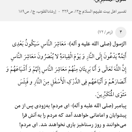
تفسیر اهل بیت علیهم السلام ج۱۳، ص۳۲۶
إرشادالقلوب، ج۱، ص۱۸۹
۳
(زمر/ ۷۲)
مَعَاشِرَ النَّاسِ سَیَکُونُ بَعْدِی
الرّسول (صلی الله علیه و آله)-
أَئِمَّهًٌْ یَدْعُونَ إِلَی النَّارِ وَ یَوْمَ الْقِیامَهًِْ لا یُنْصَرُونَ مَعَاشِرَ النَّاسِ
إِنَّ اللَّهَ تَعَالَی وَ أَنَا بَرِیئَانِ مِنْهُمْ مَعَاشِرَ النَّاسِ إِنَّهُمْ وَ أَشْیَاعَهُمْ وَ
أَنْصَارَهُمْ وَ أَتْبَاعَهُم فِی الدَّرْکِ الْأَسْفَلِ مِنَ النَّارِ و فَبِئْسَ
مَثْوَی الْمُتَکَبِّرِینَ.
پیامبر (صلی الله علیه و آله)-
ای مردم! به‌زودی پس از من
پیشوایان و امامانی خواهند آمد که مردم را به آتش فرا
می‌خوانند و روز رستاخیز یاری نخواهند شد. ای مردم!