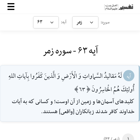
صفحه‌اصلی
زمر
۶۳
سوره:
آیه:
معرفی
آیه ۶۳ - سوره زمر
ارتباط با ما
ورود
لَهُ مَقاليدُ السَّماواتِ وَ الْأَرْضِ وَ الَّذينَ كَفَرُوا بِآياتِ اللهِ
آیه
أُولئِكَ هُمُ الْخاسِرُونَ [63]
كليدهاى آسمان‌ها و زمين از آن اوست؛ و كسانى كه به آيات
خداوند كافر شدند زيانكاران [واقعى] هستند.
۱
(زمر/ ۶۳)