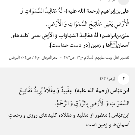
لَهُ مَقالِیدُ السَّمَوَاتِ وَ
علی‌بن‌إبراهیم (رحمة الله علیه)-
الْأَرْضِ یَعْنِی مَفَاتِیحَ السَّمَوَاتِ وَ الْأَرْضِ.
علیّ‌بن‌ابراهیم ( لَهُ مَقَالِیدُ السَّمَاوَاتِ وَ الْأَرْضِ یعنی کلیدهای
آسمانها و زمین [در دست خداست].
تفسیر اهل بیت علیهم السلام ج۱۳، ص۲۸۲
بحرالعرفان، ج۱۴، ص۶۲/ البرهان
۲
(زمر/ ۶۳)
مِقْلِیدٌ وَ مِقْلَادٌ یُرِیدُ مَفَاتِیحَ
ابن‌عبّاس (رحمة الله علیه)-
السَّمَوَاتِ وَ الْأَرْضِ بِالرِّزْقِ وَ الرَّحْمَهًِْ.
ابن‌عبّاس ( منظور از مقلید و مقلاد، کلیدهای روزی و رحمتِ
آسمان‌ها و زمین است.