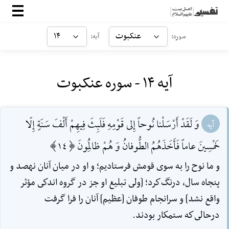
صفحه‌اصلی
عنکبوت
۱۴
سوره:
آیه:
معرفی
آیه ۱۴ - سوره عنکبوت
ارتباط با ما
ورود
وَ لَقَدْ أَرْسَلْنا نُوحاً إِلى قَوْمِهِ فَلَبِثَ فِيهِمْ أَلْفَ سَنَةٍ إِلّا
آیه
خَمْسِينَ عاماً فَأَخَذَهُمُ الطُّوفانُ وَ هُمْ ظالِمُونَ [14]
و ما نوح را به سوى قومش فرستاديم؛ و او در ميان آنان نهصد و
پنجاه سال، درنگ‌كرد؛ [ولى تبليغ او جز در گروه اندكى مؤثر
واقع نشد] و سرانجام طوفان [عظيم] آنان را فرا گرفت
درحالى‌كه ستمكار بودند.