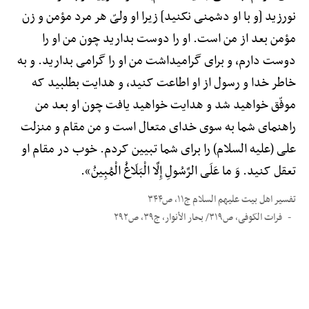
نورزید [و با او دشمنی نکنید] زیرا او ولیّ هر مرد مؤمن و زن
مؤمن بعد از من است. او را دوست بدارید چون من او را
دوست دارم، و برای گرامیداشت من او را گرامی بدارید. و به
خاطر خدا و رسول از او اطاعت کنید، و هدایت بطلبید که
موفّق خواهید شد و هدایت خواهید یافت چون او بعد من
راهنمای شما به سوی خدای متعال است و من مقام و منزلت
علی (علیه السلام) را برای شما تبیین کردم. خوب در مقام او
تعقل کنید. وَ ما عَلَی الرَّسُولِ إِلَّا الْبَلَاغُ الْمُبِینُ».
تفسیر اهل بیت علیهم السلام ج۱۱، ص۳۴۴
فرات الکوفی، ص۳۱۹/ بحار الأنوار، ج۳۹، ص۲۹۲