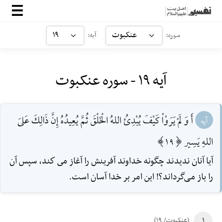
صفحه‌اصلی
عنکبوت
۱۹
سوره:
آیه:
معرفی
آیه ۱۹ - سوره عنکبوت
ارتباط با ما
ورود
أَ وَ لَمْ يَرَوْاْ كَيْفَ يُبْدِئُ اللهُ‌ الْخَلْقَ ثُمَّ يُعِيدُهُ إِنَّ ذَالِكَ عَلىَ
آیه
اللهِ‌ يَسِير [19]
آيا آنان نديدند چگونه خداوند آفرينش را آغاز مى كند، سپس آن
را باز می‌گرداند؟! اين امر بر خدا آسان است.
۱
(عنکبوت/ ۱۹)