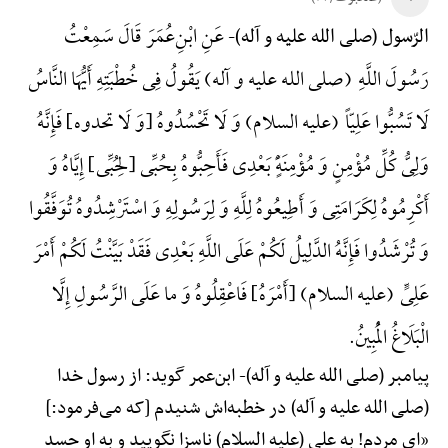
عَنِ ابْنِ‌عُمَرَ قَالَ سَمِعْتُ
الرّسول (صلی الله علیه و آله)-
رَسُولَ اللَّهِ (صلی الله علیه و آله) یَقُولُ فِی خُطْبَتِهِ أَیُّهَا النَّاسُ
لَا تَسُبُّوا عَلِیّاً (علیه السلام) وَ لَا تَحْسُدُوهُ {وَ لَا تحدوه} فَإِنَّهُ
وَلِیُّ کُلِّ مُؤْمِنٍ وَ مُؤْمِنَهًٍْ بَعْدِی فَأَحِبُّوهُ بِحُبِّی {لِحُبِّی} إِیَّاهُ وَ
أَکْرِمُوهُ لِکَرَامَتِی وَ أَطِیعُوهُ لِلَّهِ وَ لِرَسُولِهِ وَ اسْتَرْشِدُوهُ تُوَفَّقُوا
وَ تُرْشَدُوا فَإِنَّهُ الدَّلِیلُ لَکُمْ عَلَی اللَّهِ بَعْدِی فَقَدْ بَیَّنْتُ لَکُمْ أَمْرَ
عَلِیٍّ (علیه السلام) {أَمْرَهُ} فَاعْقِلُوهُ وَ ما عَلَی الرَّسُولِ إِلَّا
الْبَلَاغُ الْمُبِینُ.
پیامبر (صلی الله علیه و آله)-
ابن‌عمر گوید: از رسول خدا
(صلی الله علیه و آله) در خطبه‌اش شنیدم [که می‌فرمود:]
«ای مردم! به علی (علیه السلام) ناسزا نگویید و به او حسد