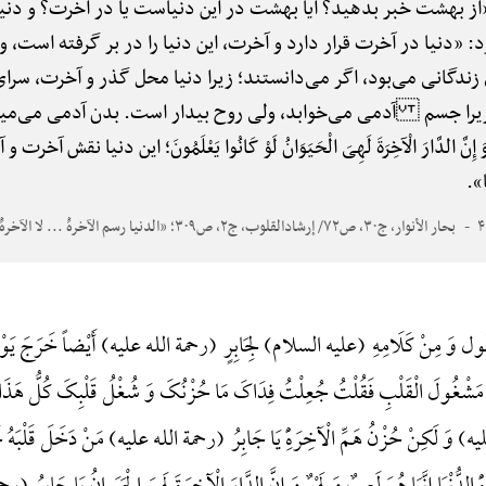
از بهشت خبر بدهید؟ آیا بهشت در این دنیاست یا در آخرت؟ و دنیا 
 «دنیا در آخرت قرار دارد و آخرت، این دنیا را در بر گرفته است، و
دگانی می‌بود، اگر می‌دانستند؛ زیرا دنیا محل گذر و آخرت، سر
زیرا جسم آدمی می‌خوابد، ولی روح بیدار است. بدن آدمی می‌میرد
 الدَّارَ الْآخِرَةَ لَهِیَ الْحَیَوَانُ لَوْ کَانُوا یَعْلَمُونَ؛ این دنیا نقش
».
بحار الأنوار، ج۳۰، ص۷۲/ إرشادالقلوب، ج۲، ص۳۰۹؛ «الدنیا رسم الآخرهًْ ... لا الآخرهًْ الدنیا» محذوف
ول وَ مِنْ کَلَامِهِ (علیه السلام) لِجَابِرٍ (رحمة الله علیه) أَیْضاً خَرَجَ یَوْماً 
شْغُولَ الْقَلْبِ فَقُلْتُ جُعِلْتُ فِدَاکَ مَا حُزْنُکَ وَ شُغْلُ قَلْبِکَ کُلُّ هَذَا ع
َ لَکِنْ حُزْنُ هَمِّ الْآخِرَهًِْ یَا جَابِرُ (رحمة الله علیه) مَنْ دَخَلَ قَلْبَهُ خَالِ