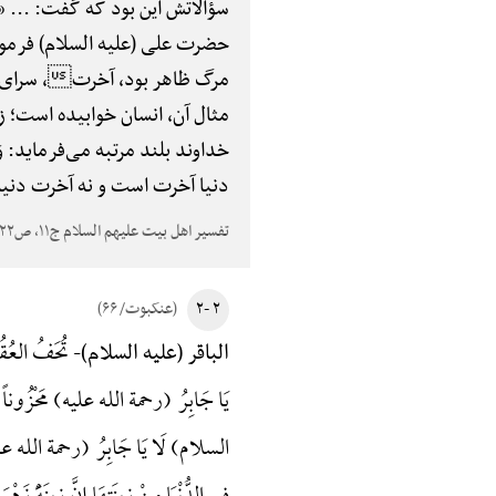
سؤالاتش این بود که گفت: ... «
حضرت علی (علیه السلام) فرمود:
مرگ ظاهر بود، آخرت، سرای زن
مثال آن، انسان خوابیده است؛ 
خداوند بلند مرتبه می‌فرماید: وَ إِنَّ
دنیا آخرت است و نه آخرت دنیا
تفسیر اهل بیت علیهم السلام ج۱۱، ص۴۲۲
۲ -۲
(عنکبوت/ ۶۶)
تُحَفُ العُقُ
الباقر (علیه السلام)-
یَا جَابِرُ (رحمة الله علیه) مَحْزُوناً مَ
السلام) لَا یَا جَابِرُ (رحمة الله علیه) و