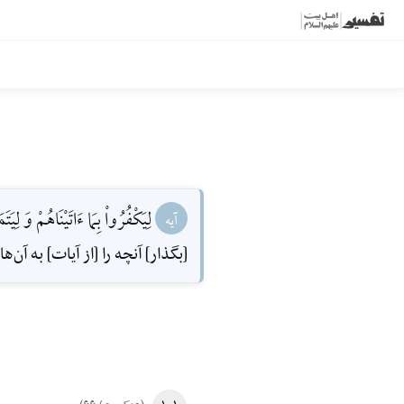
لِيَكْفُرُواْ بِمَا ءَاتَيْنَاهُمْ وَ لِيَ
آیه
[بگذار] آنچه را [از آيات] به آن‌