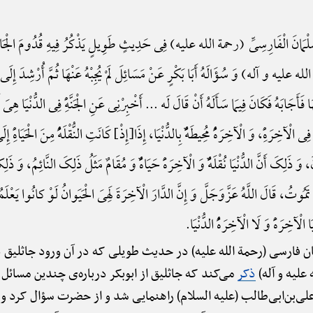
ْمَانَ الْفَارِسِیِّ (رحمة الله علیه) فِی حَدِیثٍ طَوِیلٍ یَذْکُرُ فِیهِ قُدُومَ الْجَاثَلِیقِ ال
ه علیه و آله) وَ سُؤَالَهُ أَبَا بَکْرٍ عَنْ مَسَائِلَ لَمْ یُجِبْهُ عَنْهَا ثُمَّ أُرْشِدَ إِلَی أَمِ
بَهُ فَکَانَ فِیمَا سَأَلَهُ أَنْ قَالَ لَه ... أَخْبِرْنِی عَنِ الْجَنَّهًِْ فِی الدُّنْیَا هِیَ أَمْ
آخِرَهًِْ، وَ الْآخِرَهًُْ مُحِیطَهًٌْ بِالدُّنْیَا، إِذَا{إِذْ} کَانَتِ النُّقْلَهًُْ مِنَ الْحَیَاهًِْ إِ
َ ذَلِکَ أَنَّ الدُّنْیَا نُقْلَهًٌْ وَ الْآخِرَهًَْ حَیَاهًٌْ وَ مُقَامٌ مَثَلُ ذَلِکَ النَّائِمُ، وَ ذَل
مُوتُ، قَالَ اللَّهُ عَزَّوَجَلَّ وَ إِنَّ الدَّارَ الْآخِرَةَ لَهِیَ الْحَیَوانُ لَوْ کانُوا یَعْلَمُ
 الْآخِرَهًَْ وَ لَا الْآخِرَهًُْ الدُّنْیَا.
ن فارسی (رحمة الله علیه) در حدیث طویلی که در آن ورود جاثلیق د
 علیه و آله)
ذکر
می‌کند که جاثلیق از ابوبکر درباره‌ی چندین مسائل 
علی‌بن‌ابی‌طالب (علیه السلام) راهنمایی شد و از حضرت سؤال کرد و