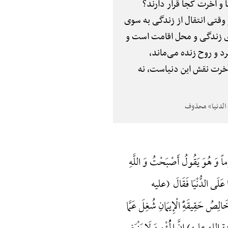
و آخرت کجا قرار دارند؟
 وقتی انتقال از زندگی به سوی
ای زندگی و محل اقامت است و
 و روح زنده می‌ماند،
 آخرت و آخرت نقش این دنیاست، نه
وَ هُوَ یَقُولُ أَصْبَحْتُ وَ اللَّهِ
َلَی الدُّنْیَا فَقَالَ (علیه
صُ حَقِیقَهًِْ الْإِیمَانِ شُغِلَ عَمَّا