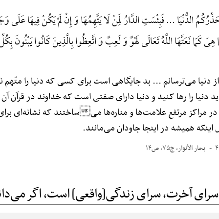
ذِّرُکُمُ الدُّنْیَا ... فَبِئْسَتِ الدَّارُ لِمَنْ لَا یَتَّهِمُهَا وَ إِنْ لَمْ یَکُنْ فِیهَا عَلَی وَج
َا هِیَ کَمَا نَعَتَّهَا اللَّهُ تَعَالَی لَهْوٌ وَ لَعِبٌ وَ اتَّعِظُوا بِالَّذِینَ کَانُوا یَبْنُونَ بِکُلِّ
از دنیا می‌ترسانم ... بد جایگاهی است برای کسی که دنیا را متّهم ن
اید دنیا را رها کنید و دنیا دارای صفتی است که خداوند در قرآن آن 
در مراکز مرتفع علامت‌ها و مناره‌ها میساختند که نشانه‌ای برا
 اینکه همیشه در اینجا جاودان می‌مانند.
بحار الأنوار، ج۷۵، ص۱۴
سرای آخرت، سرای زندگی[واقعی] است، اگر می‌دا