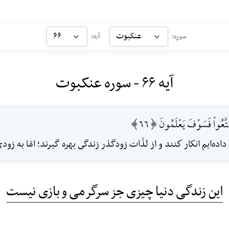
عنکبوت
۶۶
سوره:
آیه:
آیه ۶۶ - سوره عنکبوت
تَمَتَّعُواْ فَسَوْفَ يَعْلَمُونَ [66]
ها داده‌ايم انكار كنند و از لذّات زودگذر زندگى بهره گيرند؛ امّا به ز
این زندگی دنیا چیزی جز سرگرمی و بازی نیست