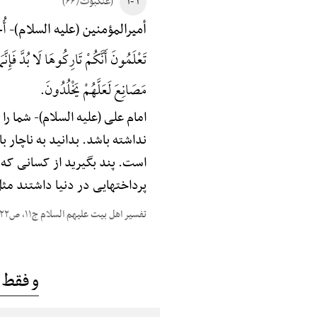
۱ -۱
(عنکبوت/ ۶۶)
أُحَ
أمیرالمؤمنین (علیه السلام)-
تَعْلَمُونَ أَنَّکُمْ تَارِکُوهَا لَا بُدَّ فَإِنَّم
مَصَانِعَ لَعَلَّهُمْ یَخْلُدُونَ.
امام علی (علیه السلام)-
شما را 
نداشته باشد. بدانید به ناچار ب
است. پند بگیرید از کسانی که 
پرداختهایی در دنیا داشتند مثل
تفسیر اهل بیت علیهم السلام ج۱۱، ص۴۲۲
و فقط 