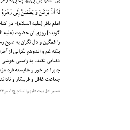
فِی الدُّنْیَا مِنْ زِینَتِهَا إِنَّ زِینَهًَْ زَهْ
لَهُ أَنْ یَرْکَنَ وَ یَطْمَئِنَّ إِلَی زَهْرَهًِْ الْ
امام باقر (علیه السلام)-
در کتاب 
گوید:] روزی آن حضرت (علیه ال
را غمگین و دل نگران به صبح رس
بلکه غم و اندوهم نگرانی از آخ
دنیایی نکند. به راستی خوشی ب
جابر! در خور و شایسته فرد مؤم
جماعت غافل و فریبکار و نادانن
تفسیر اهل بیت علیهم السلام ج۱۱، ص۴۲۴