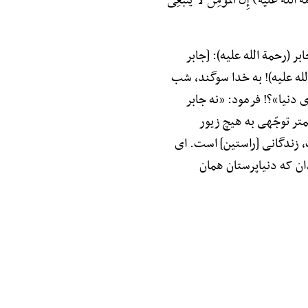
 (رحمة الله علیه) إِنَّ الْمُؤْمِنَ لَا یَنْبَغِی
 (رحمة الله علیه): [جابر
له علیه)! به خدا سوگند، شب
 دنیا»؟! فرمود: «نه جابر
تر توجّهی به هیچ زیور
 زندگانی [راستین] است. ای
ان که دنیاپرستان همان