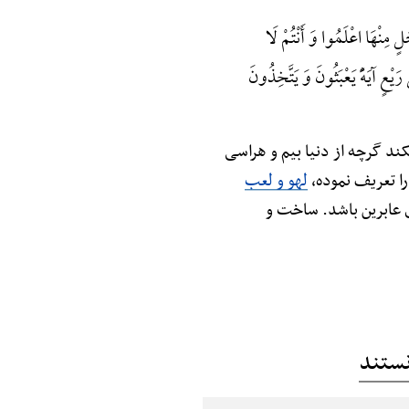
َلٍ مِنْهَا اعْلَمُوا وَ أَنْتُمْ لَا
 رَیْعٍ آیَهًًْ یَعْبَثُونَ وَ یَتَّخِذُونَ
کند گرچه از دنیا بیم و هراسی
را تعریف نموده،
لهو و لعب
ی عابرین باشد. ساخت و
نستند