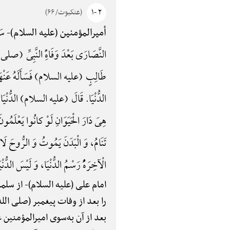
۲ -۱
(عنکبوت/ ۶۶)
سَل
أمیرالمؤمنین (علیه السلام)-
النَّصَارَی بَعْدَ وَفَاهًِْ النَّبِیِّ (صلی الل
طَالِبٍ (علیه السلام) فَسَأَلَهُ عَنْهَا فَأَجَا
الدُّنْیَا. قَالَ (علیه السلام) الدُّنْیَا فِی الْ
هِیَ دَارَ الْحَیَوَانِ لَوْ کانُوا یَعْلَمُونَ، و
تَنَامُ، وَ الْبَدَنَ یَمُوتُ وَ الرُّوحَ لَا تَ
الْآخِرَهًُْ رَسْمُ الدُّنْیَا، وَ لَیْسَ الدُّنْیَا
امام علی (علیه السلام)-
از سلما
را بعد از وفات پیغمبر (صلی الله
بعد از آن به‌سوی امیرالمؤمنین 