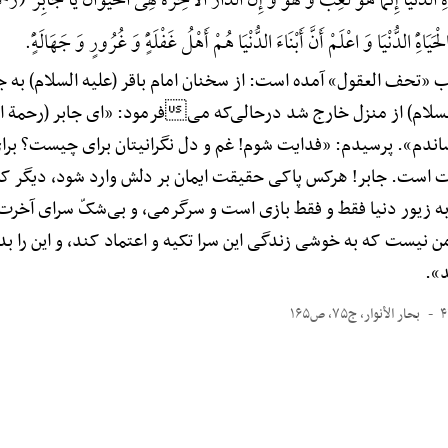
رَهًِْ الدُّنْیَا إِنَّمَا هُوَ لَعِبٌ وَ لَهْوٌ وَ إِنَّ الدَّارَ الْآخِرَةَ لَهِیَ الْحَیَوانُ یَا جَابِرُ
حَیَاهًِْ الدُّنْیَا وَ اعْلَمْ أَنَّ أَبْنَاءَ الدُّنْیَا هُمْ أَهْلُ غَفْلَهًٍْ وَ غُرُورٍ وَ جَهَالَهًٍْ.
«تحف العقول» آمده است: از سخنان امام باقر (علیه السلام) به جابر
سلام) از منزل خارج شد درحالی‌که میفرمود: «ای جابر (رحمة ال
اندم». پرسیدم: «فدایت شوم! غم و دل نگرانیتان برای چیست؟ برای
رت است. جابر! هرکس پاکی حقیقت ایمان بر دلش وارد شود، دیگر کم
ه زیور دنیا فقط و فقط بازی است و سرگرمی، و بی‌شکّ سرای آخرت،
ن نیست که به خوشی زندگی این سرا تکیه و اعتماد کند، و این را بد
د».
بحار الأنوار، ج۷۵، ص۱۶۵