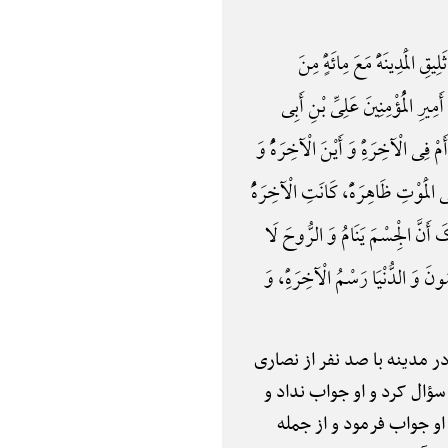
ْمَدِینَهًَْ مَعَ مِائَهًٍْ مِنَ
یرِ الْمُؤْمِنِینَ عَلِیِّ بْنِ أَبِی
 فِی الْآخِرَهًِْ وَ أَیْنَ الْآخِرَهًُْ وَ
لَی الْمَوْتِ ظَاهِرَهًًْ، کَانَتِ الْآخِرَهًُْ
ِکَ أَنَّ الْجِسْمَ یَنَامُ وَ الرُّوحَ لَا
ونَ وَ الدُّنْیَا رَسْمُ الْآخِرَهًِْ، وَ
ر مدینه با صد نفر از نصاری
سؤال کرد و او جواب نداد و
 او جواب فرمود و از جمله