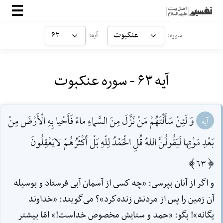
صفحه‌اصلی
عنکبوت
۶۳
سوره:
آیه:
معرفی
آیه ۶۳ - سوره عنکبوت
ارتباط با ما
ورود
وَ لَئِنْ سَأَلْتَهُمْ مَنْ نَزَّلَ مِنَ السَّماءِ ماءً فَأَحْيا بِهِ الْأَرْضَ مِنْ
آیه
بَعْدِ مَوْتِها لَيَقُولُنَّ اللهُ قُلِ الْحَمْدُ لِلّهِ بَلْ أَكْثَرُهُمْ لايَعْقِلُونَ
[63]
و اگر از آنان بپرسى: «چه كسى از آسمان آبى فرستاد و بوسيله
آن زمين را پس از مردنش زنده‌كرد»؟ مى‌گويند: «خداوند
يگانه»! بگو: «حمد و ستايش مخصوص خداست!» امّا بيشتر