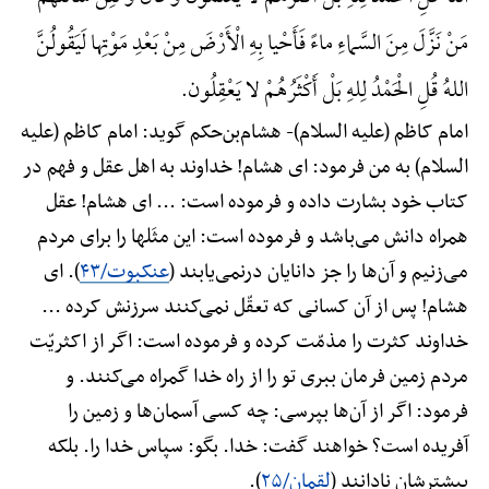
مَنْ نَزَّلَ مِنَ السَّماءِ ماءً فَأَحْیا بِهِ الْأَرْضَ مِنْ بَعْدِ مَوْتِها لَیَقُولُنَّ
اللهُ قُلِ الْحَمْدُ لِلهِ بَلْ أَکْثَرُهُمْ لا یَعْقِلُون.
امام کاظم (علیه السلام)-
هشام‌بن‌حکم گوید: امام کاظم (علیه
السلام) به من فرمود: ای هشام! خداوند به اهل عقل و فهم در
کتاب خود بشارت داده و فرموده است: ... ای هشام! عقل
همراه دانش می‌باشد و فرموده است: این مثَلها را برای مردم
می‌زنیم و آن‌ها را جز دانایان درنمی‌یابند (
عنکبوت/۴۳
). ای
هشام! پس از آن کسانی که تعقّل نمی‌کنند سرزنش کرده ...
خداوند کثرت را مذمّت کرده و فرموده است: اگر از اکثریّت
مردم زمین فرمان ببری تو را از راه خدا گمراه می‌کنند. و
فرمود: اگر از آن‌ها بپرسی: چه کسی آسمان‌ها و زمین را
آفریده است؟ خواهند گفت: خدا. بگو: سپاس خدا را. بلکه
بیشترشان نادانند (
لقمان/۲۵
).