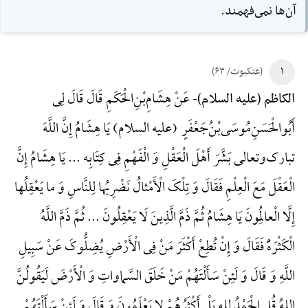
آن‌ها نمى‌فهمند.
۱
(عنکبوت/ ۶۳)
عَنْ هِشَامِ‌بْنِ‌الْحَکَمِ قَالَ قَالَ لِی
الکاظم (علیه السلام)-
أَبُوالْحَسَنِ‌مُوسَی‌بْنُ‌جَعْفَرٍ (علیه السلام) یَا هِشَامُ إِنَّ اللَّهَ
تبارک‌وتعالی بَشَّرَ أَهْلَ الْعَقْلِ وَ الْفَهْمِ فِی کِتَابِه ... یَا هِشَامُ إِنَّ
الْعَقْلَ مَعَ الْعِلْمِ فَقَالَ وَ تِلْکَ الْأَمْثالُ نَضْرِبُها لِلنَّاسِ وَ ما یَعْقِلُها
إِلَّا الْعالِمُونَ یَا هِشَامُ ثُمَّ ذَمَّ الَّذِینَ لَا یَعْقِلُونَ ... ثُمَّ ذَمَّ اللَّهُ
الْکَثْرَهًَْ فَقَالَ وَ إِنْ تُطِعْ أَکْثَرَ مَنْ فِی الْأَرْضِ یُضِلُّوکَ عَنْ سَبِیلِ
اللَّهِ وَ قَالَ وَ لَئِنْ سَأَلْتَهُمْ مَنْ خَلَقَ السَّماواتِ وَ الْأَرْضَ لَیَقُولُنَّ
اللهُ قُلِ الْحَمْدُ لِلهِ بَلْ أَکْثَرُهُمْ لا یَعْلَمُونَ وَ قَالَ وَ لَئِنْ سَأَلْتَهُمْ