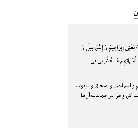
ن
عْنِی إِبْرَاهِیمَ وَ إِسْمَاعِیلَ وَ
أَسْمَائِهِمْ وَ احْشُرْنِی فِی
براهیم و اسماعیل و اسحاق و یعقوب
ثبت کن و مرا در جماعت آن‌ها