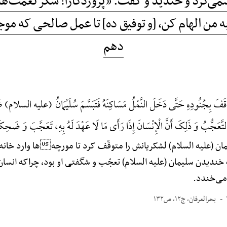
ّمی‌کرد و خندید و گفت: «پروردگارا! شکر نعمت‌های
 به من الهام کن، [و توفیق ده] تا عمل صالحی که 
دهم
َفَ بِجُنُودِهِ حَتَّی دَخَلَ النَّمْلُ مَسَاکِنَهُ فَتَبَسَّمَ سُلَیْمَانُ (علیه السلام) 
ُّبُ وَ ذَلِکَ أَنَّ الْإِنْسَانَ إِذَا رَأَی مَا لَا عَهْدَ لَهُ بِهِ، تَعَجَّبَ وَ ضَحِ
ن (علیه السلام) لشکریانش را متوقّف کرد تا مورچهها وارد خانه
دیدن سلیمان (علیه السلام) تعجّب و شگفتی او بود، چراکه انسان ا
 می‌خندد.
بحرالعرفان، ج۱۲، ص۱۳۲