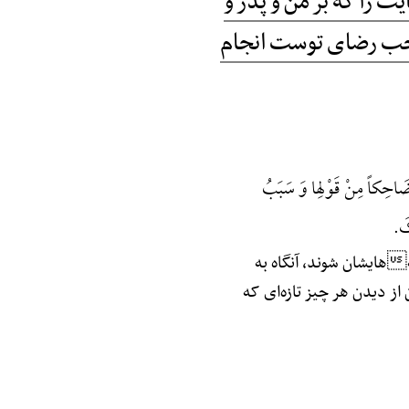
ت را که بر من و پدر و
موجب رضای توست انجام
ضَاحِکاً مِنْ قَوْلِها وَ سَبَبُ
کَ.
هایشان شوند، آنگاه به
ز دیدن هر چیز تازه‌ای که