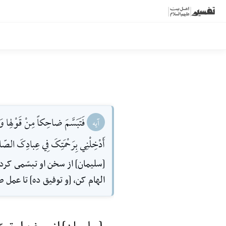
فَتَبَسَّمَ ضاحِکاً مِنْ قَوْلِها وَ 
آیه
أَدْخِلْنِي بِرَحْمَتِکَ فِي عِبادِکَ الصّال
[سلیمان] از سخن او تبسّمى‌ کرد
الهام‌ کن، [و توفیق ده] تا ع