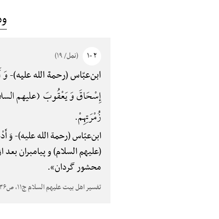
وم
۲ -۱
(نمل/ ۱۹)
وَ أَ
ابن‌عبّاس (رحمة الله علیه)-
إِسْحَاقَ وَ یَعْقُوبَ (علیهم السلام) وَ مَ
زُمْرَتِهِمْ.
ابن‌عبّاس (رحمة الله علیه)-
وَ أَ
(علیهم السلام) و پیامبران بعد ا
محشور گردان».
تفسیر اهل بیت علیهم السلام ج۱۱، ص۳۶