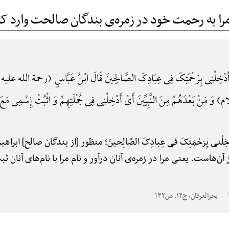
را به رحمت خود در زمره‌ی بندگان صالحت وارد ک
دْخِلْنِی بِرَحْمَتِکَ فِی عِبَادِکَ الصَّالِحِینَ قَالَ ابْنُ عَبَّاسٍ (رحمة الله علیه) یَ
نْ بَعْدَهُمْ مِنَ النَّبِیِّینَ أَیْ أَدْخِلْنِی فِی جُمْلَتِهِمْ وَ اثْبُتْ إِسْمِی مَعَ 
دْخِلْنی بِرَحْمَتِکَ فی عِبادِکَ الصَّالِحینَ؛ منظور [از بندگان صالح] ا
ز آن‌هاست. یعنی مرا در زمره‌ی آنان درآور و نام مرا با نام‌های آنان 
بحرالعرفان، ج۱۲، ص۱۳۲