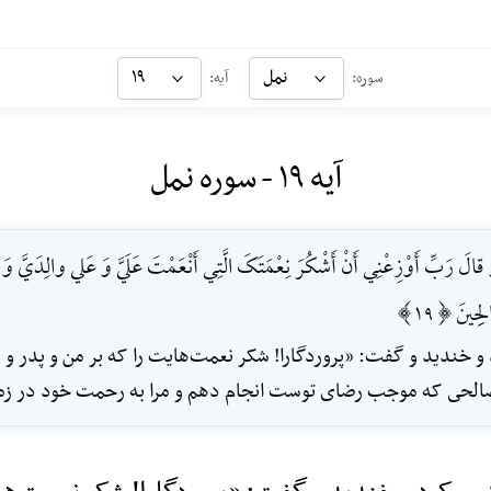
نمل
۱۹
سوره:
آیه:
آیه ۱۹ - سوره نمل
قالَ رَبِّ أَوْزِعْنِي أَنْ أَشْکُرَ نِعْمَتَکَ الَّتِي أَنْعَمْتَ عَلَيَّ وَ عَلي والِدَيَّ و
ِحِینَ [19]
 و خندید و گفت: «پروردگارا! شکر نعمت‌هایت را که بر من و پدر و م
مل صالحى که موجب رضاى توست انجام دهم و مرا به رحمت خود در زم