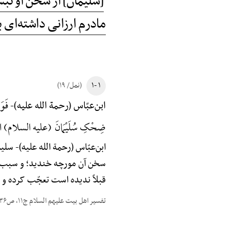
[سلیمان] از سخن او تبس
مادرم ارزانی داشته‌ای
۱ -۱
(نمل/ ۱۹)
فَوَق
ابن‌عبّاس (رحمة الله علیه)-
ضِحْکِ سُلَیْمَانَ (علیه السلام) التَّعَج
ابن‌عبّاس (رحمة الله علیه)-
سلیما
سخن آن مورچه خندید؛ و سبب خن
قبلاً ندیده است تعجّب کرده و
تفسیر اهل بیت علیهم السلام ج۱۱، ص۳۶