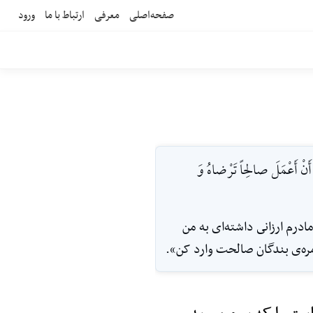
صفحه‌اصلی
معرفی
ارتباط با ما
ورود
َ أَنْ أَعْمَلَ صالِحاً تَرْضاهُ وَ
ادرم ارزانى داشته‌اى به من
ره‌ی بندگان صالحت وارد ‌کن».