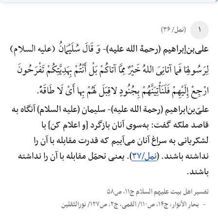
۱
(نمل/ ۳۶)
وَ قَالَ سُلَیْمَانُ (علیه السلام)
علی‌بن‌إبراهیم (رحمة الله علیه)-
لِرَسُولِهَا فَما آتانِیَ اللهُ خَیْرٌ مِمَّا آتاکُمْ بَلْ أَنْتُمْ بِهَدِیَّتِکُمْ تَفْرَحُونَ
ارْجِعْ إِلَیْهِمْ فَلَنَأْتِیَنَّهُمْ بِجُنُودٍ لاقِبَلَ لَهُمْ بِها أَیْ لَا طَاقَهًْ.
علیّ‌بن‌ابراهیم (رحمة الله علیه)-
سلیمان (علیه السلام) آنگاه به
قاصد ملکه گفت: به‌سوی آنان بازگرد [و اعلام کن] با
لشکریانی به سراغ آنان می‌آییم که قدرت مقابله با آن را
نداشته باشند. (
نمل/۳۷
). یعنی تحمّل مقابله با آن را نداشته
باشند.
تفسیر اهل بیت علیهم السلام ج۱۱، ص۵۸
بحار الأنوار، ج۱۴، ص۱۱۰/ القمی، ج۲، ص۱۲۷/ نورالثقلین