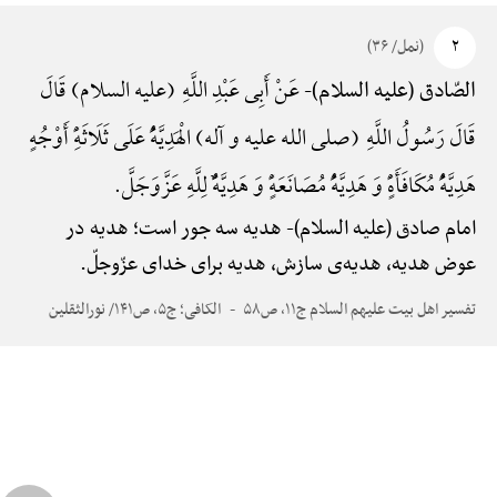
۲
(نمل/ ۳۶)
عَنْ أَبِی عَبْدِ اللَّهِ (علیه السلام) قَالَ
الصّادق (علیه السلام)-
قَالَ رَسُولُ اللَّهِ (صلی الله علیه و آله) الْهَدِیَّهًُْ عَلَی ثَلَاثَهًِْ أَوْجُهٍ
هَدِیَّهًُْ مُکَافَأَهًٍْ وَ هَدِیَّهًُْ مُصَانَعَهًٍْ وَ هَدِیَّهًٌْ لِلَّهِ عَزَّ‌وَ‌جَلَّ.
امام صادق (علیه السلام)-
هدیه سه جور است؛ هدیه در
عوض هدیه، هدیه‌ی سازش، هدیه برای خدای عزّوجلّ.
تفسیر اهل بیت علیهم السلام ج۱۱، ص۵۸
الکافی؛ ج۵، ص۱۴۱/ نورالثقلین