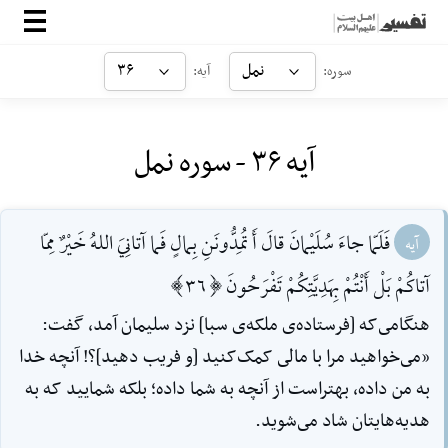
صفحه‌اصلی
نمل
۳۶
سوره:
آیه:
معرفی
آیه ۳۶ - سوره نمل
ارتباط با ما
ورود
فَلَمّا جاءَ سُلَیْمانَ قالَ أَ تُمِدُّونَنِ بِمالٍ فَما آتانِيَ اللهُ خَیْرٌ مِمّا
آیه
آتاکُمْ بَلْ أَنْتُمْ بِهَدِیَّتِکُمْ تَفْرَحُونَ [36]
هنگامى‌که [فرستاده‌ی ملکه‌ی سبا] نزد سلیمان آمد، گفت:
«مى‌خواهید مرا با مالى کمک‌کنید [و فریب دهید]؟! آنچه خدا
به من داده، بهتراست از آنچه به شما داده؛ بلکه شمایید که به
هدیه‌هایتان شاد مى‌شوید.