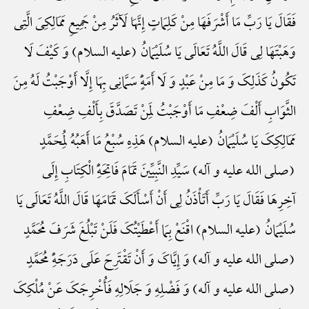
فَقَالَ یَا رَبِّ مَا أَشْرَفَهَا مِنْ کَلِمَاتٍ إِنَّهَا لَآثَرُ مِنْ جَمِیعِ مَمَالِکِیَ الَّتِی
وَهَبْتَهَا لِی قَالَ اللَّهُ تَعَالَی یَا سُلَیْمَانُ (علیه السلام) وَ کَیْفَ لَا
تَکُونُ کَذَلِکَ وَ مَا مِنْ عَبْدٍ وَ لَا أَمَهًٍْ سَمَّانِی بِهَا إِلَّا أَوْجَبْتُ لَهُ مِنَ
الثَّوَابِ أَلْفَ ضِعْفِ مَا أَوْجَبْتُ لِمَنْ تَصَدَّقَ بِأَلْفِ ضِعْفِ
مَمَالِکِکَ یَا سُلَیْمَانُ (علیه السلام) هَذِهِ سُبْعُ مَا أَهَبُهُ لِمُحَمَّدٍ
(صلی الله علیه و آله) سَیِّدِ النَّبِیِّینَ تَمَامَ فَاتِحَهًِْ الْکِتَابِ إِلَی
آخِرِهَا فَقَالَ یَا رَبِّ أَتَأْذَنُ لِی أَنْ أَسْأَلَکَ تَمَامَهَا قَالَ اللَّهُ تَعَالَی یَا
سُلَیْمَانُ (علیه السلام) اقْنَعْ بِمَا أَعْطَیْتُکَ فَلَنْ تَبْلُغَ شَرَفَ مُحَمَّدٍ
(صلی الله علیه و آله) وَ إِیَّاکَ وَ أَنْ تَقْتَرِحَ عَلَی دَرَجَهًِْ مُحَمَّدٍ
(صلی الله علیه و آله) وَ فَضْلِهِ وَ جَلَالِهِ فَأُخْرِجَکَ عَنْ مُلْکِکَ