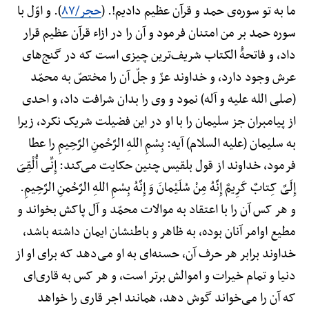
ما به تو سوره‌ی حمد و قرآن عظیم دادیم!. (
حجر/۸۷
). و اوّل با
سوره حمد بر من امتنان فرمود و آن را در ازاء قرآن عظیم قرار
داد، و فاتحهًْ الکتاب شریف‌ترین چیزی است که در گنج‌های
عرش وجود دارد، و خداوند عزّ و جلّ آن را مختصّ به محمّد
(صلی الله علیه و آله) نمود و وی را بدان شرافت داد، و احدی
از پیامبران جز سلیمان را با او در این فضیلت شریک نکرد، زیرا
به سلیمان (علیه السلام) آیه: بِسْمِ اللهِ الرَّحْمنِ الرَّحِیمِ را عطا
فرمود، خداوند از قول بلقیس چنین حکایت می‌کند: إِنِّی أُلْقِیَ
إِلَیَّ کِتابٌ کَرِیمٌ إِنَّهُ مِنْ سُلَیْمانَ وَ إِنَّهُ بِسْمِ اللهِ الرَّحْمنِ الرَّحِیمِ.
و هر کس آن را با اعتقاد به موالات محمّد و آل پاکش بخواند و
مطیع اوامر آنان بوده، به ظاهر و باطنشان ایمان داشته باشد،
خداوند برابر هر حرف آن، حسنه‌ای به او می‌دهد که برای او از
دنیا و تمام خیرات و اموالش برتر است، و هر کس به قاری‌ای
که آن را می‌خواند گوش دهد، همانند اجر قاری را خواهد