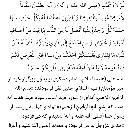
لِمُوَالَاهًِْ مُحَمَّدٍ (صلی الله علیه و آله) وَ آلِهِ الطَّیِّبِینَ مُنْقَاداً
لِأَمْرِهِمَا مُؤْمِناً بِظَاهِرِهِمَا وَ بَاطِنِهِمَا أَعْطَاهُ اللَّهُ بِکُلِّ حَرْفٍ مِنْهَا
حَسَنَهًًْ کُلُّ وَاحِدَهًٍْ مِنْهَا أَفْضَلُ لَهُ مِنَ الدُّنْیَا بِمَا فِیهَا مِنْ أَصْنَافِ
أَمْوَالِهَا وَ خَیْرَاتِهَا وَ مَنِ اسْتَمَعَ إِلَی قَارِئٍ یَقْرَؤُهَا کَانَ لَهُ قَدْرُ
ثُلُثِ مَا لِلْقَارِی فَلْیَسْتَکْثِرْ أَحَدُکُمْ مِنْ هَذَا الْخَیْرِ الْمُعْرِضِ لَکُمْ
فَإِنَّهُ غَنِیمَهًٌْ لَا یَذْهَبَنَّ أَوَانُهُ فَتَبْقَی فِی قُلُوبِکُمُ الْحَسْرَهًُْ.
امام علی (علیه السلام)-
امام عسکری از پدران بزرگوار خود از
امیر مؤمنان (علیه السلام) چنین نقل فرمودند: «بِسْمِ اللهِ
الرَّحْمنِ الرَّحِیمِ؛ آیه‌ای از سوره حمد است، سوره حمد هفت آیه
است که بِسْمِ اللهِ الرَّحْمنِ الرَّحِیمِ به تمام و کمال می‌رسد. از
رسول خدا (صلی الله علیه و آله) شنیدم که می‌فرمود:
«خدای عزّوجلّ به من فرمود: یا محمّد (صلی الله علیه و آله)!