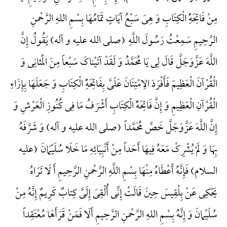
مِنْ فَاتِحَهًِْ الْکِتَابِ وَ هِیَ سَبْعُ آیَاتٍ تَمَامُهَا بِسْمِ اللهِ الرَّحْمنِ
الرَّحِیمِ سَمِعْتُ رَسُولَ اللَّهِ (صلی الله علیه و آله) یَقُولُ إِنَّ
اللَّهَ عَزَّوَجَلَّ قَالَ لِی یَا مُحَمَّدُ وَ لَقَدْ آتَیْناکَ سَبْعاً مِنَ الْمَثانِی وَ
الْقُرْآنَ الْعَظِیمَ فَأَفْرَدَ الِامْتِنَانَ عَلَیَّ بِفَاتِحَهًِْ الْکِتَابِ وَ جَعَلَهَا بِإِزَاءِ
الْقُرْآنِ الْعَظِیمِ وَ إِنَّ فَاتِحَهًَْ الْکِتَابِ أَشْرَفُ مَا فِی کُنُوزِ الْعَرْشِ وَ
إِنَّ اللَّهَ عَزَّوَجَلَّ خَصَّ مُحَمَّداً (صلی الله علیه و آله) وَ شَرَّفَهُ
بِهَا وَ لَمْ یُشْرِکْ مَعَهُ فِیهَا أَحَداً مِنْ أَنْبِیَائِهِ مَا خَلَا سُلَیْمَانَ (علیه
السلام) فَإِنَّهُ أَعْطَاهُ مِنْهَا بِسْمِ اللَّهِ الرَّحْمنِ الرَّحِیمِ أَ لَا تَرَاهُ
یَحْکِی عَنْ بِلْقِیسَ حِینَ قَالَتْ إِنِّی أُلْقِیَ إِلَیَّ کِتابٌ کَرِیمٌ إِنَّهُ مِنْ
سُلَیْمانَ وَ إِنَّهُ بِسْمِ اللهِ الرَّحْمنِ الرَّحِیمِ أَلَا فَمَنْ قَرَأَهَا مُعْتَقِداً