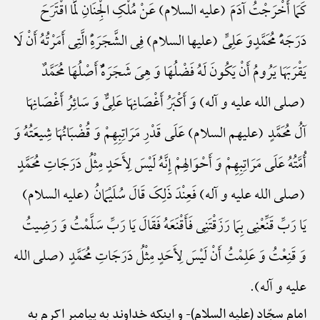
کَمَا أَخْرَجْتُ آدَمَ (علیه السلام) عَنْ مُلْکِ الْجِنَانِ لَمَّا اقْتَرَحَ
دَرَجَهًَْ مُحَمَّدٍوَ عَلِیٍّ (علیها السلام) فِی الشَّجَرَهًِْ الَّتِی أَمَرْتُهُ أَنْ لَا
یَقْرَبَهَا یَرُومُ أَنْ یَکُونَ لَهُ فَضْلُهَا وَ هِیَ شَجَرَهًٌْ أَصْلُهَا مُحَمَّدٌ
(صلی الله علیه و آله) وَ أَکْبَرُ أَغْصَانِهَا عَلِیٌّ وَ سَائِرُ أَغْصَانِهَا
آلُ مُحَمَّدٍ (علیهم السلام) عَلَی قَدْرِ مَرَاتِبِهِمْ وَ قُضْبَانُهَا شِیعَتُهُ وَ
أُمَّتُهُ عَلَی مَرَاتِبِهِمْ وَ أَحْوَالِهِمْ إِنَّهُ لَیْسَ لِأَحَدٍ مِثْلُ دَرَجَاتِ مُحَمَّدٍ
(صلی الله علیه و آله) فَعِنْدَ ذَلِکَ قَالَ سُلَیْمَانُ (علیه السلام)
یَا رَبِّ قَنِّعْنِی بِمَا رَزَقْتَنِی فَأَقْنَعَهُ فَقَالَ یَا رَبِّ سَلَّمْتُ وَ رَضِیتُ
وَ قَنِعْتُ وَ عَلِمْتُ أَنْ لَیْسَ لِأَحَدٍ مِثْلُ دَرَجَاتِ مُحَمَّدٍ (صلی الله
علیه و آله).
امام سجّاد (علیه السلام)-
و اینکه خداوند به پیامبر اکرم به