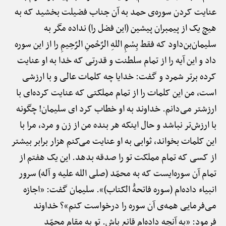
عنایت کردن سوره‌ی حمد به آن جناب فضیلت بخشید که به
هیچ یک از پیمبران پیشین (این فضل را) نداده مگر به
سلیمان‌بن‌داود که فقط بِسْمِ اللهِ الرَّحْمنِ الرَّحِیمِ را از این سوره
داد و این آیه را از تمام سلطنت و قدرتی که خدا به او عنایت
کرده برتر شمرد و گفت: خدایا چه کلمات عالی و با ارزشی
است، من این کلمات را از تمام مملکتی که عنایت کرده‌ای با
ارزشتر می‌دانم. خداوند به او خطاب کرد ای سلیمان! چگونه
با ارزش‌تر نباشد و حال اینکه هر بنده من از زن و مرد، مرا با
این کلمات بخواند، ثوابی به او عنایت می‌کنم هزار برابر بیشتر
از کسی که تمام مملکت تو را صدقه بدهد. این یک هفتم از
تمام آن سوره‌ایست که به محمّد (صلی الله علیه و آله) سرور
انبیاء داده‌ام (سوره فاتحهًْ الکتاب)». سلیمان گفت: «اجازه
می‌فرمایی همه‌ی آن سوره را درخواست کنم»؟ خداوند
فرمود: «به آنچه داده‌ام قانع باش. تو به مقام محمّد