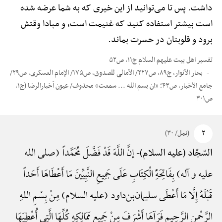
داشت. پس تا می‌توانید از این خیری که به شما عرضه شده
است بیشتر استفاده کنید که غنیمت است، و مبادا وقتش
برود و قلوبتان در حسرت بماند.
تفسیر اهل بیت علیهم السلام ج۱۱، ص۵۲
بحار الأنوار، ج۸۹، ص۲۲۷/ الأمالی للصدوق، ص۱۷۵/ الإمام العسکری، ص۲۹/
جامع الأخبار، ص۴۳؛ «ان بسم الله ... سمعت» محذوف/ عیون أخبارالرضا (ج۱،
ص۳۰۱
۲
(نمل/ ۳۰)
إنَّ اللَّهَ قَدْ فَضَّلَ مُحَمَّداً (صلی الله
السّجّاد (علیه السلام)-
علیه و آله) بِفَاتِحَهًِْ الْکِتَابِ عَلَی جَمِیعِ النَّبِیِّینَ مَا أَعْطَاهَا أَحَداً
قَبْلَهُ إِلَّا مَا أَعْطَی سلیمان‌بن‌داود (علیه السلام) مِنْ بِسْمِ اللهِ
الرَّحْمنِ الرَّحِیمِ فَرَآهَا أَشْرَفَ مِنْ جَمِیعِ مَمَالِکِهِ کُلِّهَا الَّتِی أُعْطِیَهَا