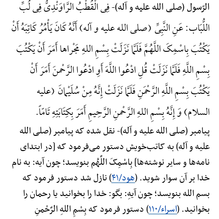
فِی الْقُطْبُ الرَّاوَنْدِیُّ فِی لُبِّ
الرّسول (صلی الله علیه و آله)-
اللُّبَاب: عَنِ النَّبِیِّ (صلی الله علیه و آله) أَنَّهُ کَانَ یَأْمُرُ کَاتِبَهُ أَنْ
یَکْتُبَ بِاسْمِکَ اللَّهُمَّ فَلَمَّا نَزَلَتْ بِسْمِ اللهِ مَجْراها أَمَرَ أَنْ یَکْتُبَ
بِسْمِ اللَّهِ فَلَمَّا نَزَلَتْ قُلِ ادْعُوا اللَّهَ أَوِ ادْعُوا الرَّحْمنَ أَمَرَ أَنْ
یَکْتُبَ بِسْمِ اللَّهِ الرَّحْمَنِ فَلَمَّا نَزَلَتْ إِنَّهُ مِنْ سُلَیْمانَ (علیه
السلام) وَ إِنَّهُ بِسْمِ اللهِ الرَّحْمنِ الرَّحِیمِ أَمَرَ بِکِتَابَتِهِ تَامّاً.
پیامبر (صلی الله علیه و آله)-
نقل شده که پیامبر (صلی الله
علیه و آله) به کاتب‌خویش دستور می‌فرمود که [در ابتدای
نامه‌ها و سایر نوشته‌ها] بِاسْمِکَ اللَّهُم بنویسد؛ چون آیه: به نام
خدا بر آن سوار شوید. (
هود/۴۱
) نازل شد دستور فرمود که
بسم الله بنویسد؛ چون آیه‌ِ: بگو: خدا را بخوانید یا رحمان را
بخوانید. (
اسراء/۱۱۰
) دستور فرمود که بِسْمِ اللهِ الرَّحْمنِ