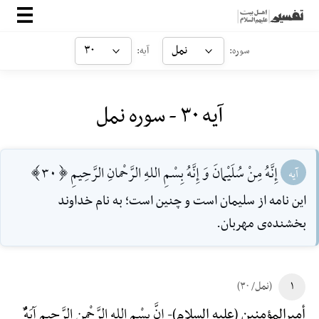
صفحه‌اصلی
نمل
۳۰
سوره:
آیه:
معرفی
آیه ۳۰ - سوره نمل
ارتباط با ما
ورود
إِنَّهُ مِنْ سُلَیْمانَ وَ إِنَّهُ بِسْمِ اللهِ الرَّحْمانِ الرَّحِیمِ [30]
آیه
این نامه از سلیمان است و چنین است؛ به نام خداوند
بخشنده‌ی مهربان.
۱
(نمل/ ۳۰)
إِنَّ بِسْمِ اللهِ الرَّحْمنِ الرَّحِیمِ آیَهًٌْ
أمیرالمؤمنین (علیه السلام)-