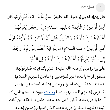
۱
(نمل/ ۹۳)
سَیُرِیکُمْ آیاتِهِ فَتَعْرِفُونَها قَالَ
علی‌بن‌إبراهیم (رحمة الله علیه)-
أَمِیرُالْمُؤْمِنِینَ وَ الْأَئِمَّهًُْ (علیهم السلام) إِذَا رَجَعُوا یَعْرِفُهُمْ
أَعْدَاؤُهُمْ إِذَا رَأَوْهُمْ وَ الدَّلِیلُ عَلَی أَنَّ الْآیَاتِ هُمُ الْأَئِمَّهًُْ قَوْلُ
أَمِیرِالْمُؤْمِنِینَ (علیه السلام) مَا لِلَّهِ آیَهًٌْ أَعْظَمَ مِنِّی فَإِذَا رَجَعُوا
إِلَی الدُّنْیَا یَعْرِفُهُمْ أَعْدَاؤُهُمْ إِذَا رَأَوْهُمْ فِی الدُّنْیَا.
علیّ‌بن‌ابراهیم (رحمة الله علیه)-
سَیُرِیکُمْ آیاتِهِ فَتَعْرِفُونَها؛
منظور از «آیات»، امیرالمؤمنین و امامان (علیهم السلام)
هستند. هنگامی‌که امیرالمؤمنین (علیه السلام) و ائمّه‌ی
طاهرین (علیهم السلام) به دنیا
رجعت
نمودند، دشمنانی که
آن‌ها را می‌بینند، آنان را می‌شناسند. دلیل بر اینکه این آیات
ائمّه (علیهم السلام) می‌باشند، کلام امیرالمؤمنین (علیه