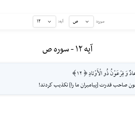
ص
۱۲
سوره:
آیه:
آیه ۱۲ - سوره ص
ادٌ وَ فِرْعَوْنُ ذُو الْأَوْتادِ [12]
رعون صاحب قدرت [پيامبران ما را] تكذيب كردند!