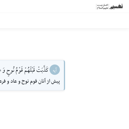
كَذَّبَتْ قَبْلَهُمْ قَوْمُ نُوحٍ وَ ع
آیه
پيش از آنان قوم نوح و عاد و ف