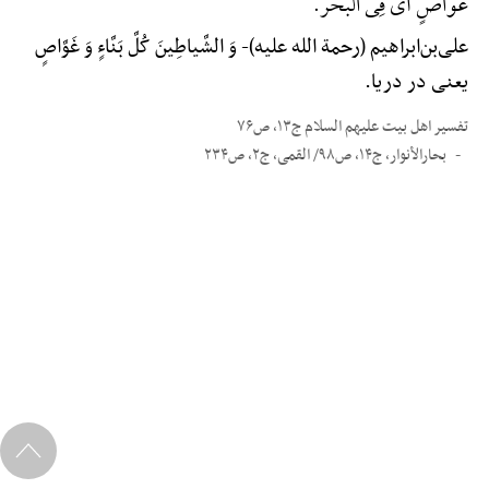
غَوَّاصٍ أَیْ فِی الْبَحْر.
علی‌بن‌ابراهیم (رحمة الله علیه)-
وَ الشَّیاطِینَ کُلَّ بَنَّاءٍ وَ غَوَّاصٍ
یعنی در دریا.
تفسیر اهل بیت علیهم السلام ج۱۳، ص۷۶
بحارالأنوار، ج۱۴، ص۹۸/ القمی، ج۲، ص۲۳۴