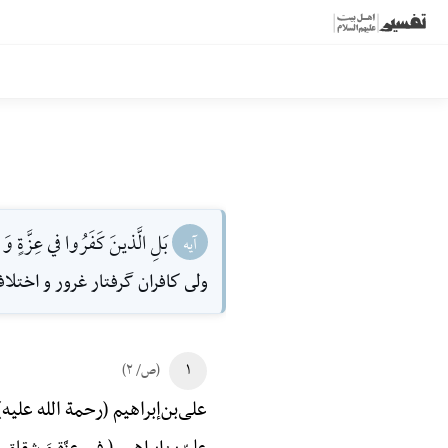
بَلِ الَّذينَ كَفَرُوا في عِزَّةٍ و
آیه
ولى كافران گرفتار غرور و اختلاف
۱
(ص/ ۲)
علی‌بن‌إبراهیم (رحمة الله علیه)