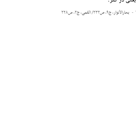
اقٍ یعنی در کفر.
بحارالأنوار، ج۹، ص۲۳۲/ القمی، ج۲، ص۲۲۸