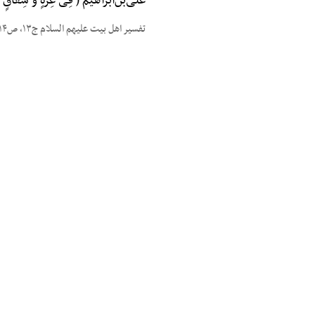
علیّ‌بن‌ابراهیم ( فِی عِزَّةٍ وَ شِق
تفسیر اهل بیت علیهم السلام ج۱۳، ص۱۴