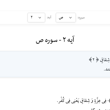
ص
۲
سوره:
آیه:
آیه ۲ - سوره ص
َ شِقاقٍ [2]
ند.
فِی عِزَّةٍ وَ شِقاقٍ یَعْنِی فِی کُفْر.
-