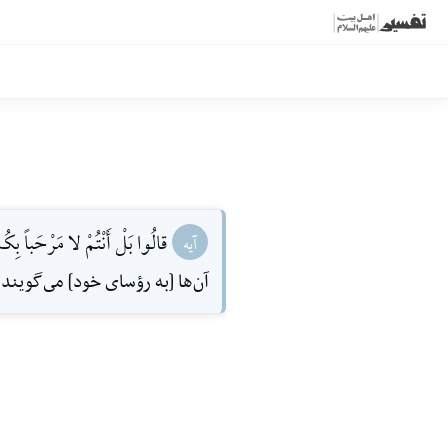
قالُوا بَلْ أَنْتُمْ لا مَرْحَباً بِكُمْ 
آیه
آن‌ها [به رؤساى خود] مى‌گويند: