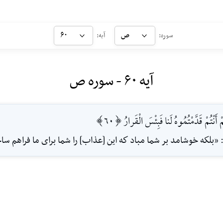
ص
۶۰
سوره:
آیه:
آیه ۶۰ - سوره ص
أَنْتُمْ قَدَّمْتُمُوهُ لَنا فَبِئْسَ الْقَرارُ [60]
 «بلكه خوشامد بر شما مباد كه اين [عذاب] را شما براى ما فراهم س