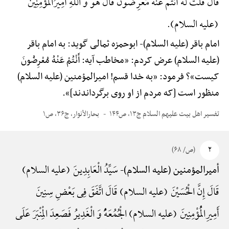
قَالَ قُلْتُ لَه أَنْتُمْ عَنْهُ مُعْرِضُونَ قَالَ هُوَ وَ اللَّهِ أَمِیرُالْمُؤْمِنِینَ
(علیه السلام).
امام باقر (علیه السلام)-
ابوحمزه ثمالی گوید: به امام باقر
(علیه السلام) عرض کردم: «مخاطب آیه: أَنْتُمْ عَنْهُ مُعْرِضُونَ
کیست»؟ فرمود: «به خدا قسم! امیرالمؤمنین (علیه السلام)
منظور است [که مردم از او روی برگرداندند]».
تفسیر اهل بیت علیهم السلام ج۱۳، ص۱۴۴
بحارالأنوار، ج۳۶، ص۱
۲
(ص/ ۶۸)
سَیِّدُ الْعَابِدِینَ (علیه السلام)
أمیرالمؤمنین (علیه السلام)-
قَالَ إِنَّ الْحُسَیْنَ (علیه السلام) قَالَ اتَّفَقَ فِی بَعْضِ سِنِینَ
أَمِیرِالْمُؤْمِنِینَ (علیه السلام) الْجُمُعَهًُْ وَ الْغَدِیرُ فَصَعِدَ الْمِنْبَرَ عَلَی