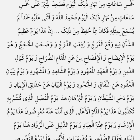
خَمْسِ سَاعَاتٍ مِنْ نَهَارِ ذَلِکَ الْیَوْم فَصَعِدَ الْمِنْبَرَ عَلَی خَمْسِ
سَاعَاتٍ مِنْ نَهَارِ ذَلِکَ الْیَوْمِ فَحَمِدَ اللَّهَ وَ أَثْنَی عَلَیْهِ حَمْداً لَمْ
یُسْمَعْ بِمِثْلِهِ فَکَانَ مِمَّا حُفِظَ مِنْ ذَلِکَ ... إِنَّ هَذَا یَوْمٌ عَظِیمُ
الشَّأْنِ فِیهِ وَقَعَ الْفَرَجُ وَ رُفِعَتِ الدَّرَجُ وَ وَضَحَتِ الْحُجَجُ وَ هُوَ
یَوْمُ الْإِیضَاحِ وَ الْإِفْصَاحِ مِنَ عَنِ الْمَقَامِ الصُّرَاحِ وَ یَوْمُ کَمَالِ
الدِّینِ وَ یَوْمُ الْعَهْدِ الْمَعْهُودِ وَ یَوْمُ الشَّاهِدِ وَ الْمَشْهُودِ وَ یَوْمُ تِبْیَانِ
الْعُقُودِ عَنِ النِّفَاقِ وَ الْجُحُودِ وَ یَوْمُ الْبَیَانِ عَنْ حَقَائِقِ الْإِیمَانِ وَ
یَوْمُ دَحْرِ الشَّیْطَانِ وَ یَوْمُ الْبُرْهَانِ هذا یَوْمُ الْفَصْلِ الَّذِی کُنْتُمْ بِهِ
تُکَذِّبُونَ هَذَا یَوْمُ الْمَلَإِ الْأَعْلَی الَّذِی أَنْتُمْ عَنْهُ مُعْرِضُونَ هَذَا یَوْمُ
الْإِرْشَادِ وَ یَوْمُ مِحْنَهًِْ الْعِبَادِ وَ یَوْمُ الدَّلِیلِ عَلَی الْرُوَّادِ هَذَا یَوْمُ
إِبْدَاءِ خَفَایَا الصُّدُورِ وَ مُضْمَرَاتِ الْأُمُورِ هَذَا یَوْمُ النُّصُوصِ