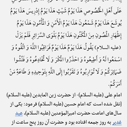
عَلَی أَهْلِ الْخُصُوصِ هَذَا یَوْمُ شَیْثٍ هَذَا یَوْمُ إِدْرِیسَ هَذَا یَوْمُ
یُوشَعَ هَذَا یَوْمُ شَمْعُونَ هَذَا یَوْمُ الْأَمْنِ وَ الْمَأْمُونِ هَذَا یَوْمُ
إِظْهَارِ الْمَصُونِ مِنَ الْمَکْنُونِ هَذَا یَوْمُ بَلْوَی السَّرَائِرِ فَلَمْ یَزَلْ
(علیه السلام) یَقُولُ هَذَا یَوْمٌ هَذَا یَوْمٌ فَرَاقِبُوا اللَّهَ وَ اتَّقُوهُ وَ
اسْمَعُوا لَهُ وَ أَطِیعُوهُ وَ احْذَرُوا الْمَکْرَ وَ لَا تُخَادِعُوهُ وَ فَتِّشُوا
ضَمَائِرَکُمْ وَ لَا تُوَارِبُوهُ وَ تَقَرَّبُوا إِلَی اللَّهِ بِتَوْحِیدِهِ وَ طَاعَهًِْ مَنْ
أَمَرَکُمْ.
امام علی (علیه السلام)-
از حضرت زین العابدین (علیه السلام)
[نقل شده است که امام حسین (علیه السلام) فرمود: یکی از
سال‌های امامت حضرت امیرالمؤمنین (علیه السلام)،
عید
غدیر
به روز جمعه افتاده بود و حضرت آن روز پنج ساعت از