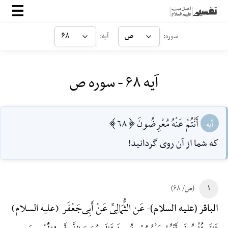
صفحه‌اصلی
ص
۶۸
سوره:
آیه:
معرفی
آیه ۶۸ - سوره ص
ارتباط با ما
ورود
أَنْتُمْ عَنْهُ مُعْرِضُونَ [68]
آیه
كه شما از آن روى گردانيد!
۱
(ص/ ۶۸)
عَن الثُّمَالِیِّ عَنْ أَبِی‌جَعْفَر (علیه السلام)
الباقر (علیه السلام)-