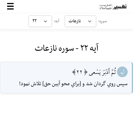
صفحه‌اصلی
نازعات
۲۲
سوره:
آیه:
معرفی
آیه ۲۲ - سوره نازعات
ارتباط با ما
ورود
ثُمَّ أَدْبَرَ يَسْعى [22]
آیه
سپس روي گردان شد و [براي محو آيين حق] تلاش نمود!