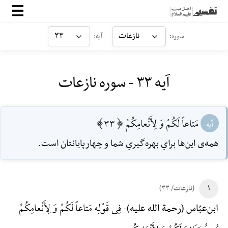
صفحه‌اصلی
نازعات
۳۳
سوره:
آیه:
معرفی
آیه ۳۳ - سوره نازعات
ارتباط با ما
ورود
مَتاعاً لَكُمْ وَ لِأَنْعامِكُمْ [33]
آیه
همه‌ی اين‌ها براي بهره‌گيري شما و چهارپايانتان است.
۱
(نازعات/ ۳۳)
فِی قَوْلِه مَتاعاً لَکُمْ وَ لِأَنْعامِکُمْ
ابن‌عبّاس (رحمة الله علیه)-