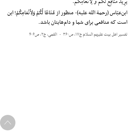
یُرِیدُ مَنَافِعَ لَکُمْ وَ لِأَنْعَامِکُم.
ابن‌عبّاس (رحمة الله علیه)-
منظور از مَّتَاعًا لَّکُمْ وَلِأَنْعَامِکُمْ؛ این
است که منافعی برای شما و دام‌هایتان باشد.
تفسیر اهل بیت علیهم السلام ج۱۷، ص۳۶۰
القمی، ج۲، ص۴۰۶