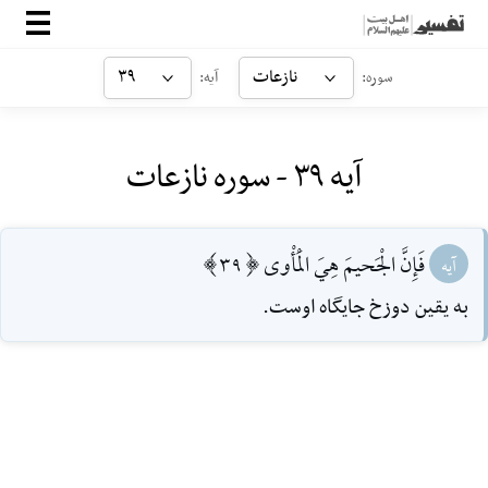
صفحه‌اصلی
نازعات
۳۹
سوره:
آیه:
معرفی
آیه ۳۹ - سوره نازعات
ارتباط با ما
ورود
فَإِنَّ الْجَحيمَ هِيَ الْمَأْوى [39]
آیه
به يقين دوزخ جايگاه اوست.