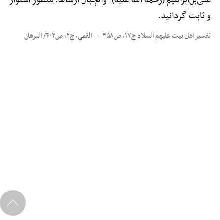
علی‌بن‌ابراهیم (رحمة الله علیه)-
وَالْجِبَالَ أَرْسَاهَا؛ منظور استوار
و ثابت گردانید.
تفسیر اهل بیت علیهم السلام ج۱۷، ص۳۵۸
القمی، ج۲، ص۴۰۳/ البرهان