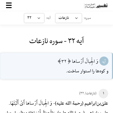
صفحه‌اصلی
نازعات
۳۲
سوره:
آیه:
معرفی
آیه ۳۲ - سوره نازعات
ارتباط با ما
ورود
وَ الْجِبالَ أَرْساها [32]
آیه
و كوه‌ها را استوار ساخت.
۱
(نازعات/ ۳۲)
وَ الْجِبالَ أَرْساها أَیْ أَثْبَتَهَا.
علیّ‌بن‌ابراهیم (رحمة الله علیه)-