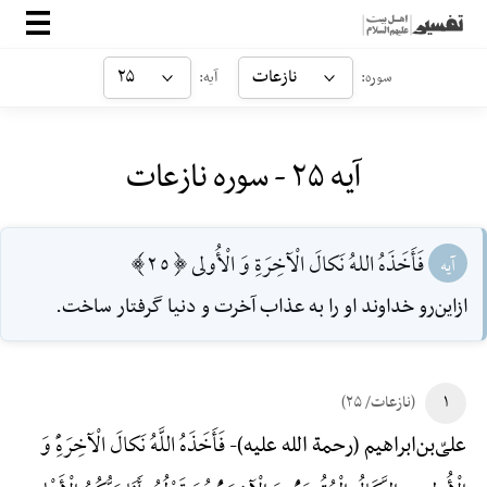
صفحه‌اصلی
نازعات
۲۵
سوره:
آیه:
معرفی
آیه ۲۵ - سوره نازعات
ارتباط با ما
ورود
فَأَخَذَهُ اللهُ نَكالَ الْآخِرَةِ وَ الْأُولى [25]
آیه
ازاين‌رو خداوند او را به عذاب آخرت و دنيا گرفتار ساخت.
۱
(نازعات/ ۲۵)
فَأَخَذَهُ اللَّهُ نَکالَ الْآخِرَهًِْ وَ
علیّ‌بن‌ابراهیم (رحمة الله علیه)-