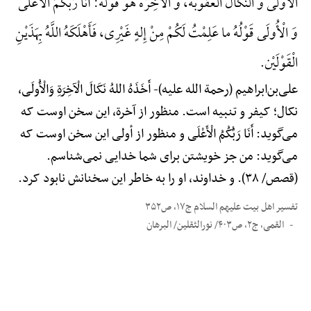
الْأُولی و النَّکَالُ الْعُقُوبَهًُْ، وَ الْآخِرَهًُْ هُوَ قَوْلُهُ: أَنَا رَبُّکُمُ الْأَعْلی
وَ الْأُولَی قَوْلُهُ ما عَلِمْتُ لَکُمْ مِنْ إِلهٍ غَیْرِی، فَأَهْلَکَهُ اللَّهُ بِهَذَیْنِ
الْقَوْلَیْن.
علی‌بن‌ابراهیم (رحمة الله علیه)-
أَخَذَهُ اللهُ نَکَالَ الْآخِرَةِ وَالْأُولَی،
نکال؛ کیفر و تنبیه است. منظور از آخرة، این سخن اوست که
می‌گوید: أَنَا رَبُّکُمُ الْأَعْلَی و منظور از أولی این سخن اوست که
می‌گوید: من جز خویشتن برای شما خدایی نمی‌شناسم.
(قصص/ ۳۸). و خداوند، او را به خاطر این سخنانش نابود کرد.
تفسیر اهل بیت علیهم السلام ج۱۷، ص۳۵۲
القمی، ج۲، ص۴۰۳/ نورالثقلین/ البرهان