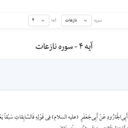
نازعات
۴
سوره:
آیه:
آیه ۴ - سوره نازعات
 أَبِی‌الْجَارُودِ عَنْ أَبِی‌جَعْفَرٍ (علیه السلام) فِی قَوْلِهِ فَالسَّابِقاتِ سَبْقاً یَعْنِی