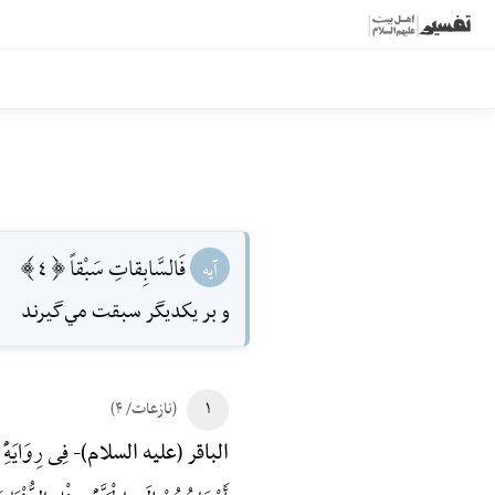
فَالسَّابِقاتِ سَبْقاً [4]
آیه
و بر يكديگر سبقت مي‌گيرند
۱
(نازعات/ ۴)
فِی رِوَایَهًِْ
الباقر (علیه السلام)-