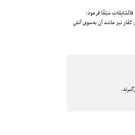
َابِقَاتِ سَبْقًا فرمود:
ّار نیز مانند آن به‌سوی آتش
یرند.