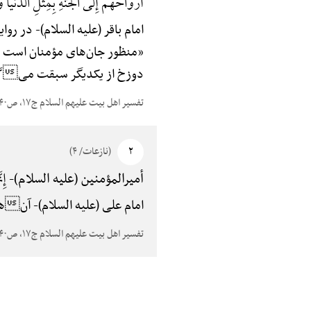
أَرْوَاحُهُمْ إِلَی الْجَنَّهًِْ بِمِثْلِ الدُّنْیَ
امام باقر (علیه السلام)-
در روایت
«منظور جان‌های مؤمنان است که
دوزخ از یکدیگر سبقت میگی
تفسیر اهل بیت علیهم السلام ج۱۷، ص۳۴۰
۲
(نازعات/ ۴)
إِنّ
أمیرالمؤمنین (علیه السلام)-
امام علی (علیه السلام)-
آنها، 
تفسیر اهل بیت علیهم السلام ج۱۷، ص۳۴۰