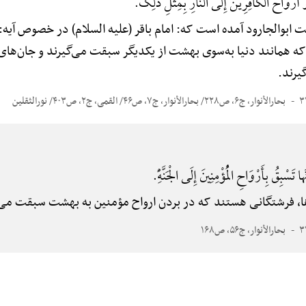
ا وَ أَرْوَاحُ الْکَافِرِینَ إِلَی النَّارِ بِمِثْلِ ذَلِکَ.
 ابوالجارود آمده است که: امام باقر (علیه السلام) در خصوص آیه: فَالسّ
 همانند دنیا به‌سوی بهشت از یکدیگر سبقت می‌گیرند و جان‌های کف
رند.
بحارالأنوار، ج۶، ص۲۲۸/ بحارالأنوار، ج۷، ص۴۶/ القمی، ج۲، ص۴۰۳/ نورالثقلین
َها تَسْبِقُ بِأَرْوَاحِ الْمُؤْمِنِینَ إِلَی الْجَنَّهًِْ.
فرشتگانی هستند که در بردن ارواح مؤمنین به بهشت سبقت می‌گ
بحارالأنوار، ج۵۶، ص۱۶۸