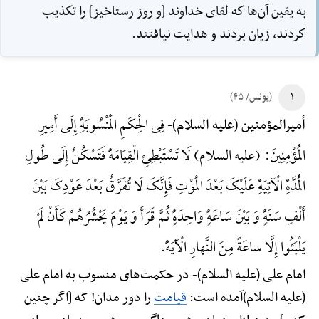
به يقين آن‌ها كه لقاى خداوند [و روز رستاخيز] را تكذيب
كردند، زيان بردند و هدايت نيافتند.
۱
(یونس/ ۴۵)
فِی الْحِکَمِ الْمَنْسُوبَهًِْ إِلَی أَمِیرِ
أمیرالمؤمنین (علیه السلام)-
الْمُؤْمِنِینَ: (علیه السلام) لَا تَسْتَبْطِئِ الْقِیَامَهًَْ فَتَسْکُنُ إِلَی طُولِ
الْمُدَّهًِْ الْآتِیَهًِْ عَلَیْکَ بَعْدَ الْمَوْتِ فَإِنَّکَ لَا تُفَرَّقُ بَعْدَ عَوْدِکَ بَیْنَ
أَلْفِ سَنَهًٍْ وَ بَیْنَ سَاعَهًٍْ وَاحِدَهًٍْ ثُمَّ قَرَأَ وَ یَوْمَ یَحْشُرُهُمْ کَأَنْ لَمْ
یَلْبَثُوا إِلَّا ساعَةً مِنَ النَّهارِ الْآیَهًَْ.
امام علی (علیه السلام)-
در حکمت‌های منسوب به امام علی
(علیه السلام)آمده است:
قیامت
را دور مدان! که [اگر چنین