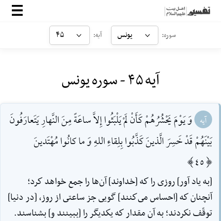
صفحه‌اصلی
یونس
۴۵
سوره:
آیه:
معرفی
آیه ۴۵ - سوره یونس
ارتباط با ما
ورود
وَ يَوْمَ يَحْشُرُهُمْ كَأَنْ لَمْ يَلْبَثُوا إِلاَّ ساعَةً مِنَ النَّهارِ يَتَعارَفُونَ
آیه
بَيْنَهُمْ قَدْ خَسِرَ الَّذينَ كَذَّبُوا بِلِقاءِ اللهِ وَ ما كانُوا مُهْتَدينَ
[45]
[به ياد آور] روزى را كه [خداوند] آن‌ها را جمع خواهد كرد؛
آنچنان كه [احساس مى‌كنند] گويى جز ساعتى از روز، [در دنيا]
توقّف نكردند؛ به آن مقدار كه يكديگر را [ببينند و] بشناسند.