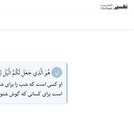
هُوَ الَّذِي جَعَلَ لَكُمُ الَّيْلَ لِتَ
آیه
او كسى است كه شب را براى شما آ
است براى كسانى كه گوش شنوا 