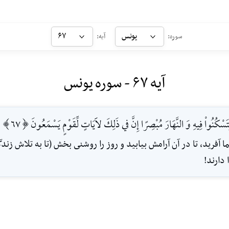
یونس
۶۷
سوره:
آیه:
آیه ۶۷ - سوره یونس
سْكُنُواْ فِيهِ وَ النَّهَارَ مُبْصِرًا إِنَّ في ذَلِكَ لاََيَاتٍ لِّقَوْمٍ يَسْمَعُونَ [67]
فريد، تا در آن آرامش بيابيد و روز را روشنى بخش (تا به تلاش زندگى
دارند!