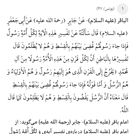
۱
(یونس/ ۴۷)
عَنْ جَابِرٍ (رحمة الله علیه) عَنْ‌أَبِی‌جَعْفَرٍ
الباقر (علیه السلام)-
(علیه السلام) قَالَ سَأَلْتُهُ عَنْ تَفْسِیرِ هَذِهِ الْآیَهًِْ لِکُلِّ أُمَّهًٍْ رَسُولٌ
فَإِذا جاءَ رَسُولُهُمْ قُضِیَ بَیْنَهُمْ بِالْقِسْطِ وَ هُمْ لا یُظْلَمُونَ قَالَ
تَفْسِیرُهَا بِالْبَاطِنِ أَنَّ لِکُلِّ قَرْنٍ مِنْ هَذِهِ الْأُمَّهًِْ رَسُولًا مِنْ آلِ
مُحَمَّدٍ (یَخْرُجُ إِلَی الْقَرْنِ الَّذِی هُوَ إِلَیْهِمْ رَسُولٌ وَ هُمُ الْأَوْلِیَاءُ وَ
هُمُ الرُّسُلُ وَ أَمَّا قَوْلُهُ فَإِذا جاءَ رَسُولُهُمْ قُضِیَ بَیْنَهُمْ بِالْقِسْطِ
قَالَ مَعْنَاهُ أَنَّ الرُّسُلَ یَقْضُونَ بِالْقِسْطِ وَ هُمْ لَا یَظْلِمُونَ کَمَا قَالَ
اللَّهُ.
امام باقر (علیه السلام)-
جابر (رحمة الله علیه) می‌گوید: از
امام باقر (علیه السلام) درباره‌ی تفسیر آیه‌ی وَ لِکُلِّ أُمَّةٍ رَّسُولٌ