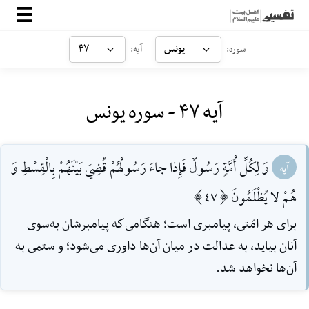
صفحه‌اصلی
یونس
۴۷
سوره:
آیه:
معرفی
آیه ۴۷ - سوره یونس
ارتباط با ما
ورود
وَ لِكُلِّ أُمَّةٍ رَسُولٌ فَإِذا جاءَ رَسُولُهُمْ قُضِيَ بَيْنَهُمْ بِالْقِسْطِ وَ
آیه
هُمْ لا يُظْلَمُونَ [47]
براى هر امّتى، پيامبرى است؛ هنگامى‌كه پيامبرشان به‌سوى
آنان بيايد، به عدالت در ميان آن‌ها داورى مى‌شود؛ و ستمى به
آن‌ها نخواهد شد.