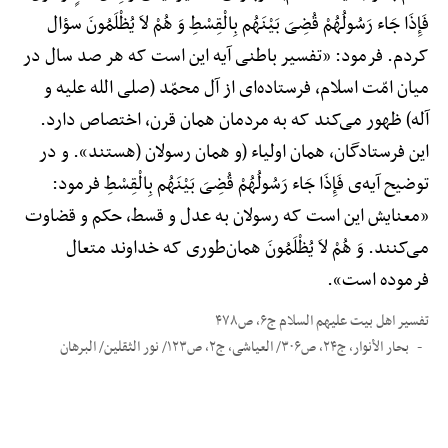
فَإِذَا جَاء رَسُولُهُمْ قُضِیَ بَیْنَهُم بِالْقِسْطِ وَ هُمْ لاَ یُظْلَمُونَ سؤال
کردم. فرمود: «تفسیر باطنی آیه این است که هر صد سال در
میان امّت اسلام، فرستاده‌ای از آل محمّد (صلی الله علیه و
آله) ظهور می‌کند که به مردمان همان قرن، اختصاص دارد.
این فرستادگان، همان اولیاء (و همان رسولان (هستند». و در
توضیح آیه‌ی فَإِذَا جَاء رَسُولُهُمْ قُضِیَ بَیْنَهُم بِالْقِسْطِ فرمود:
«معنایش این است که رسولان به عدل و قسط، حکم و قضاوت
می‌کنند. وَ هُمْ لاَ یُظْلَمُونَ همان‌طوری که خداوند متعال
فرموده است».
تفسیر اهل بیت علیهم السلام ج۶، ص۴۷۸
بحار الأنوار، ج۲۴، ص۳۰۶/ العیاشی، ج۲، ص۱۲۳/ نور الثقلین/ البرهان