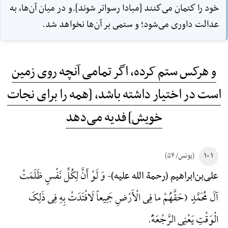
خود را كتمان مى‌كنند [مبادا رسواتر شوند].و در ميان آن‌ها، به
عدالت داورى مى‌شود؛ و ستمى بر آن‌ها نخواهد شد.
و هرکس ستم کرده، اگر تمامی آنچه روی زمین
است در اختیار داشته باشد، [همه را برای نجات
خویش] فدیه می‌دهد
۱ -۱
(یونس/ ۵۴)
وَ لَوْ أَنَّ لِکُلِّ نَفْسٍ ظَلَمَتْ
علی‌بن‌ابراهیم (رحمة الله علیه)-
آلَ مُحَمَّدٍ (حَقَّهُمْ ما فِی الْأَرْضِ جَمِیعاً لَافْتَدَتْ بِهِ فِی ذَلِکَ
الْوَقْتِ یَعْنِی الرَّجْعَهًَْ.