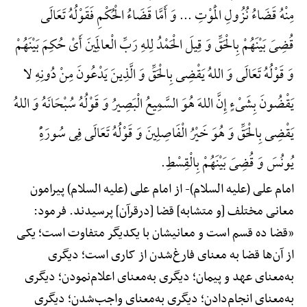
مِنْهُ قَضَاءُ نُزُولِ الْمَوْتِ ... وَ أَمَّا قَضَاءُ الْحُکْمِ فَقَوْلُهُ تَعَالَی
قُضِیَ بَیْنَهُمْ بِالْحَقِّ وَ قِیلَ الْحَمْدُ لِلهِ رَبِّ الْعالَمِینَ أَیْ حُکِمَ بَیْنَهُمْ
وَ قَوْلُهُ تَعَالَی وَ اللهُ یَقْضِی بِالْحَقِّ وَ الَّذِینَ یَدْعُونَ مِنْ دُونِهِ لا
یَقْضُونَ بِشَیْءٍ إِنَّ اللهَ هُوَ السَّمِیعُ الْبَصِیرُ وَ قَوْلُهُ سُبْحَانَهُ وَ اللهُ
یَقْضِی بِالْحَقِّ وَ هُوَ خَیْرُ الْفَاصِلِینَ وَ قَوْلُهُ تَعَالَی فِی سُورَهًِْ
یُونُسَ وَ قُضِیَ بَیْنَهُمْ بِالْقِسْطِ.
امام علی (علیه السلام)-
از امام علی (علیه السلام) پیرامون
معانی مختلف [و متشابه] قضا [درقرآن] پرسیدند. فرمود:
«قضا ده قسم است و معانیشان با یکدیگر متفاوت است؛ یکی
از آن‌ها قضا به معنای فارغ‌شدن از کاری است؛ دیگری
به‌معنای عهد و پیمان؛ دیگری به‌معنای اعلام‌نمودن؛ دیگری
به‌معنای انجام‌دادن؛ دیگری به‌معنای واجب‌شدن؛ دیگری