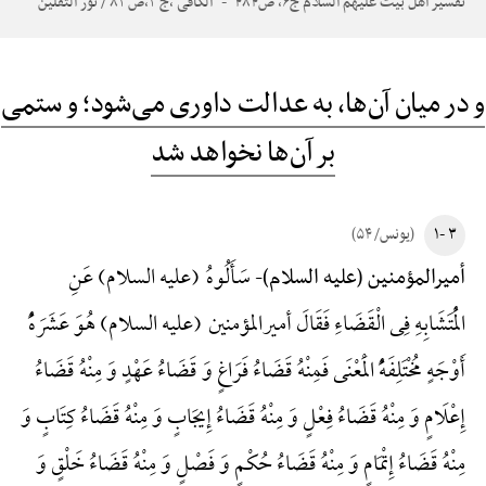
تفسیر اهل بیت علیهم السلام ج۶، ص۴۸۴
الکافی ،ج ۲،ص ۸۲ / نور الثقلین
و در میان آن‌ها، به عدالت داوری می‌شود؛ و ستمی
بر آن‌ها نخواهد شد
۳ -۱
(یونس/ ۵۴)
سَأَلُوهُ (علیه السلام) عَنِ
أمیرالمؤمنین (علیه السلام)-
الْمُتَشَابِهِ فِی الْقَضَاءِ فَقَالَ أمیرالمؤمنین (علیه السلام) هُوَ عَشَرَهًُْ
أَوْجَهٍ مُخْتَلِفَهًُْ الْمَعْنَی فَمِنْهُ قَضَاءُ فَرَاغٍ وَ قَضَاءُ عَهْدٍ وَ مِنْهُ قَضَاءُ
إِعْلَامٍ وَ مِنْهُ قَضَاءُ فِعْلٍ وَ مِنْهُ قَضَاءُ إِیجَابٍ وَ مِنْهُ قَضَاءُ کِتَابٍ وَ
مِنْهُ قَضَاءُ إِتْمَامٍ وَ مِنْهُ قَضَاءُ حُکْمٍ وَ فَصْلٍ وَ مِنْهُ قَضَاءُ خَلْقٍ وَ