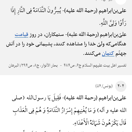
یُسِرُّونَ النَّدَامَهًَْ فِی النَّارِ إِذَا
علی‌بن‌ابراهیم (رحمة الله علیه)-
رَأَوْا وَلِیَّ اللَّهِ.
علیّ‌بن‌ابراهیم (رحمة الله علیه)-
ستمکاران، در روز
قیامت
هنگامی‌که ولیّ خدا را مشاهده کنند، پشیمانی خود را در آتش
جهنّم
کتمان
می‌کنند.
تفسیر اهل بیت علیهم السلام ج۶، ص۴۸۴
بحار الأنوار، ج۸، ص۲۹۴/ البرهان
۲ -۲
(یونس/ ۵۴)
فَقِیلَ یَا رسول‌الله (صلی
علی‌بن‌ابراهیم (رحمة الله علیه)-
الله علیه و آله) وَ مَا یُغْنِیهِمْ إِسْرَارُ النَّدَامَهًِْ وَ هُمْ فِی الْعَذَابِ
قَالَ یَکْرَهُونَ شَمَاتَهًَْ الْأَعْدَاءِ.