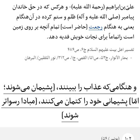
علیّ‌بن‌ابراهیم (رحمة الله علیه)-
و هرکس که در حقّ خاندان
پیامبر (صلی الله علیه و آله) ظلم و ستم کرده در آن‌هنگام
یعنی به هنگام
رجعت
[حاضر است] تمام آنچه بر روی زمین
است راتماماً برای نجات خویش فدیه دهد.
تفسیر اهل بیت علیهم السلام ج۶، ص۴۸۴
بحار الأنوار، ج۵۳، ص۵۱/ القمی، ج۱، ص۳۱۲/ نور الثقلین/ البرهان
و هنگامی‌که عذاب را ببینند، [پشیمان می‌شوند؛
امّا] پشیمانی خود را کتمان می‌کنند، [مبادا رسواتر
شوند]
۲ -۱
(یونس/ ۵۴)