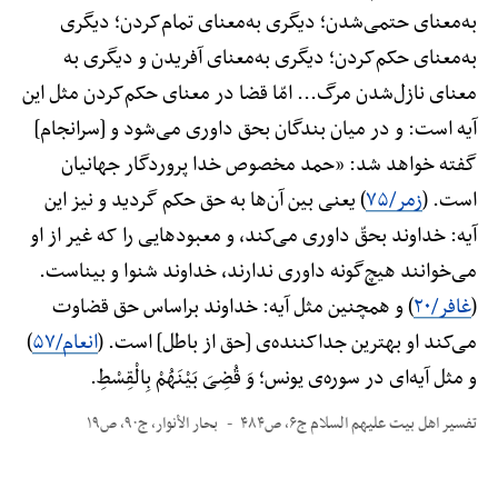
به‌معنای حتمی‌شدن؛ دیگری به‌معنای تمام‌کردن؛ دیگری
به‌معنای حکم‌کردن؛ دیگری به‌معنای آفریدن و دیگری به
معنای نازل‌شدن مرگ... امّا قضا در معنای حکم‌کردن مثل این
آیه است: و در میان بندگان بحق داوری می‌شود و [سرانجام]
گفته خواهد شد: «حمد مخصوص خدا پروردگار جهانیان
است. (
زمر/۷۵
) یعنی بین آن‌ها به حق حکم گردید و نیز این
آیه: خداوند بحقّ داوری می‌کند، و معبودهایی را که غیر از او
می‌خوانند هیچ‌گونه داوری ندارند، خداوند شنوا و بیناست.
(
غافر/۲۰
) و همچنین مثل آیه: خداوند براساس حق قضاوت
می‌کند او بهترین جداکننده‌ی [حق از باطل] است. (
انعام/۵۷
)
و مثل آیه‌ای در سوره‌ی یونس؛ وَ قُضِیَ بَیْنَهُمْ بِالْقِسْطِ.
تفسیر اهل بیت علیهم السلام ج۶، ص۴۸۴
بحار الأنوار، ج۹۰، ص۱۹