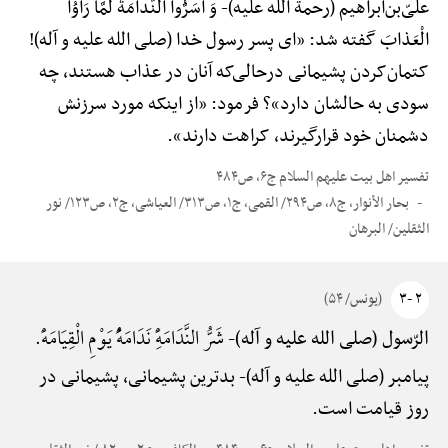
علیّ‌بن‌ابراهیم (رحمة الله علیه)-
وَ أَسَرُّوا النَّدامَةَ لَمَّا رَأَوُا
الْعَذابَ گفته شد: «ای پسر رسول خدا (صلی الله علیه و آله)!
کتمان‌کردن پشیمانی درحالی‌که آنان در عذاب هستند، چه
سودی به حالشان دارد»؟ فرمود: «از اینکه مورد سرزنش
دشمنان خود قرارگیرند، کراهت دارند».
تفسیر اهل بیت علیهم السلام ج۶، ص۴۸۴
بحار الأنوار، ج۸، ص۲۹۴/ القمی، ج۱، ص۳۱۳/ العیاشی، ج۲، ص۱۲۳/ نور
الثقلین/ البرهان
۲ -۳
(یونس/ ۵۴)
شَرُّ النَّدَامَهًِْ نَدَامَهًُْ یَوْمِ الْقِیَامَهًْ.
الرّسول (صلی الله علیه و آله)-
پیامبر (صلی الله علیه و آله)-
بدترین پشیمانی، پشیمانی در
روز قیامت است.